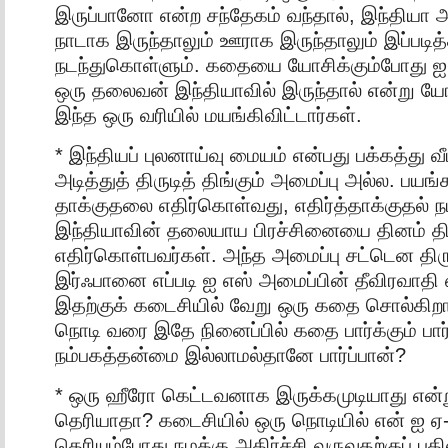
இருப்பானோ என்ற சந்தேகம் வந்தால், இந்தியா 
நாடாக இருந்தாலும் ஊராக இருந்தாலும் இப்படித
நடந்துகொள்ளும். கதையை யோசிக்கும்போது ஐ 
ஒரு தலைவன் இந்தியாவில் இருந்தால் என்று யோச
இந்த ஒரு வரியில் மயங்கிவிட்டார்கள்.
* இந்தியப் புலனாய்வு மையம் என்பது பக்கத்து வீட
அடித்துத் திருடித் திங்கும் அமைப்பு அல்ல. பயங
தாக்குதலை எதிர்கொள்வது, எதிர்த்தாக்குதல் ந
இந்தியாவின் தலையாய பிரச்சினையை தினம் த
எதிர்கொள்பவர்கள். அந்த அமைப்பு சட்டென தி
இர்ஃபானை எப்படி ஐ எஸ் அமைப்பின் தீவிரவாதி எ
இதற்குக் கடைசியில் வேறு ஒரு கதை சொல்கிறா
நொடி வரை இதே நினைப்பில் கதை பார்க்கும் பா
நம்பகத்தன்மை இல்லாமல்தானே பார்ப்பான்?
* ஒரு ஹீரோ கெட்டவனாக இருக்கமுடியாது என்ற
தெரியாதா? கடைசியில் ஒரு நொடியில் என் ஐ ஏ-
தெரியும்போது நமக்கு அதிர்ச்சி வருவதற்குப் ப