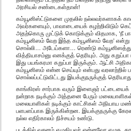
அரசியல் சண்டைகள்தான்!
கம்யூனிஸ்ட்டுகளை முதலில் நல்லவர்களாகக் காண்
அவர்களையும், பாவாடையைக் கழற்றிவிடும் கெட
அதற்கொரு முட்டுக் கொடுக்கும் விதமாக, ‘நீ ப
கம்யூனிஸம் வேற இந்த கம்யூனிஸம் வேற’ என்
சொல்லி… அடேய்களா… ரெண்டு கம்யூனிஸத்துக
வித்தியாசம்னு எனக்குத் தெரியும். அது கறுப்ப
இது பயங்கரமா கறுப்பா இருக்கும். ஆட்சி அதிக
கம்யூனிஸம் என்ன செய்யும் என்பது வரலாற்றில்
சொல்லப்பட்டுவிட்டது இயக்குநருக்குத் தெரியா
காங்கிரஸ் சார்பாக வரும் இளைஞர் பட்டையைக் கி
நன்றாக நடிக்கும் அத்தனை பேரும் மலையாளிகள
மலையாளிகள் நடிக்கும் காட்சிகள் அநியாய 
பளபளப்பாக இருக்கின்றன. இயக்குநருக்கு கேரள
நல்ல எதிர்காலம் நிச்சயம் உண்டு.
படத்தில் வசனம் எழுதியவர் என்னவோ எழுத, கா