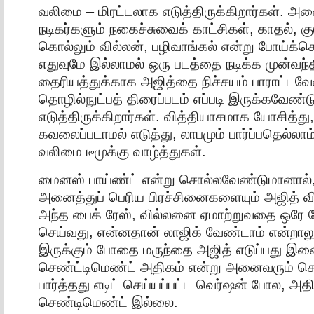
வலிமை – மிரட்டலாக எடுத்திருக்கிறார்கள். அன
நடிகர்களும் நகைச்சுவைக் காட்சிகள், காதல், கு
கொல்லும் வில்லன், பழிவாங்கல் என்று போய்க்
எதுவுமே இல்லாமல் ஒரு படத்தை நடிக்க முன்வந்தி
தைரியத்துக்காக அஜித்தை நிச்சயம் பாராட்டவே
தொழில்நுட்பத் திரைப்படம் எப்படி இருக்கவேண்டு
எடுத்திருக்கிறார்கள். வித்தியாசமாக யோசித்து, 
கவலைப்படாமல் எடுத்து, லாபமும் பார்ப்பதெல்ல
வலிமை டீமுக்கு வாழ்த்துகள்.
மைனஸ் பாய்ண்ட் என்று சொல்லவேண்டுமானால்,
அனைத்துப் பெரிய பிரச்சினைகளையும் அஜித் வி
அந்த பைக் ரேஸ், வில்லனை ஏமாற்றுவதை ஒரே 
செய்வது, என்னதான் லாஜிக் வேண்டாம் என்றாலு
இருக்கும் போதை மருந்தை அஜித் எடுப்பது இவ
செண்ட்டிமெண்ட் அதிகம் என்று அனைவரும் சொ
பார்த்தது எடிட் செய்யப்பட்ட வெர்ஷன் போல, அ
செண்டிமெண்ட் இல்லை.