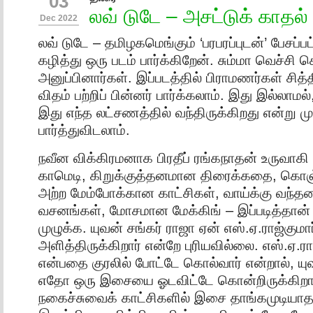
03
லவ் டுடே – அசட்டுக் காதல்
Dec 2022
லவ் டுடே – தமிழகமெங்கும் ‘பரபரப்புடன்’ பேசப்பட
கழித்து ஒரு படம் பார்க்கிறேன். சும்மா வெச்சி ச
அனுப்பினார்கள். இப்படத்தில் பிராமணர்கள் சித்திர
விதம் பற்றிப் பின்னர் பார்க்கலாம். இது இல்லாம
இது எந்த லட்சணத்தில் வந்திருக்கிறது என்று மு
பார்த்துவிடலாம்.
நவீன விக்கிரமனாக பிரதீப் ரங்கநாதன் உருவாகி 
காமெடி, கிறுக்குத்தனமான திரைக்கதை, கொ
அற்ற மேம்போக்கான காட்சிகள், வாய்க்கு வந்ததை
வசனங்கள், மோசமான மேக்கிங் – இப்படித்தான் க
முழுக்க. யுவன் சங்கர் ராஜா ஏன் எஸ்.ஏ.ராஜ்கு
அளித்திருக்கிறார் என்றே புரியவில்லை. எஸ்.ஏ.ர
என்பதை குரலில் போட்டே கொல்வார் என்றால், யுவ
எதோ ஒரு இசையை ஓடவிட்டே கொன்றிருக்கிறார்
நகைச்சுவைக் காட்சிகளில் இசை தாங்கமுடிய