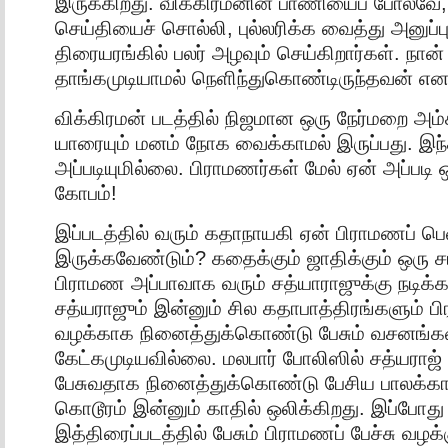
இருக்கிறது. விக்கிரமனின் பாணியைப் போலவே,
செய்தியைச் சொல்லி, புல்லரிக்க வைத்து அனுப்பு
திரையரங்கில் பலர் அழவும் செய்கிறார்கள். நான
தாங்கமுடியாமல் நெளிந்துகொண்டிருந்தவன் என
விக்கிரமன் படத்தில் நிஜமான ஒரு நேர்மறை அம்ச
யாரையும் மனம் நோக வைக்காமல் இருப்பது. இந்த
அப்படியுமில்லை. பிராமணர்கள் மேல் ஏன் அப்படி
கோபம்!
இப்படத்தில் வரும் கதாநாயகி ஏன் பிராமணப்
இருக்கவேண்டும்? கதைக்கும் ஜாதிக்கும் ஒரு ச
பிராமண அப்பாவாக வரும் சத்யாராஜுக்கு நடிக்
சத்யராஜும் இன்னும் சில கதாபாத்திரங்களும் பி
வழக்காக நினைத்துக்கொண்டு பேசும் வசனங்க
கேட்கமுடியவில்லை. மலபார் போலிஸில் சத்யராஜ
பேசுவதாக நினைத்துக்கொண்டு பேசிய பாலக்காட
கொடூரம் இன்னும் காதில் ஒலிக்கிறது. இப்போது தி
இத்திரைப்படத்தில் பேசும் பிராமணப் பேச்சு வழக