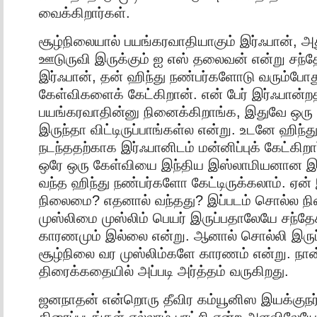
வைக்கிறார்கள்.
சூழ்நிலையால் பயங்கரவாதியாகும் இர்ஃபான், அத
ஊடுருவி இருக்கும் ஐ எஸ் தலைவன் என்று சந்தே
இர்ஃபான், தன் ஹிந்து நண்பர்களோடு வரும்போ
கேள்விகளைக் கேட்கிறான். என் பேர் இர்ஃபா
பயங்கரவாதின்னு நினைக்கிறாங்க, இதுவே ஒரு 
இருந்தா விட்டிருப்பாங்கள்ல என்று. உடனே ஹிந்த
நடந்ததற்காக இர்ஃபானிடம் மன்னிப்புக் கேட்கிற
ஒரே ஒரு கேள்வியை இந்திய இஸ்லாமியனான இ
வந்த ஹிந்து நண்பர்களோ கேட்டிருக்கலாம். ஏன் 
நிலைமை? எதனால் வந்தது? இப்படம் சொல்ல நின
முஸ்லிமை முஸ்லிம் பெயர் இருப்பதாலேயே சந்த
காரணமும் இல்லை என்று. ஆனால் சொல்லி இருப
சூழ்நிலை வர முஸ்லிம்களே காரணம் என்று. நா
திரைக்கதையில் அப்படி அர்த்தம் வருகிறது.
ஜனநாதன் என்றொரு தீவிர கம்யூனிஸ இயக்குநர்
திரைப்படங்கள் எல்லாம் புரட்சி என்ற அளவிலேய