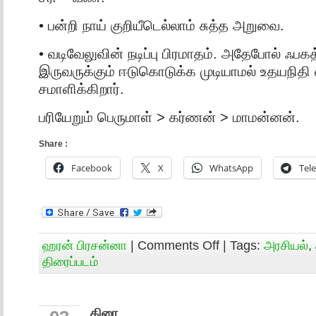
• பன்றி நாய் குறியீடெல்லாம் சுத்த அறுவை.
• வடிவேலுவின் நடிப்பு பிரமாதம். அதேபோல் ஃபகத்த
இருவருக்கும் ஈடுகொடுக்க முடியாமல் உதயநித
சமாளிக்கிறார்.
பரியேறும் பெருமாள் > கர்ணன் > மாமன்னன்.
Share :
Facebook
X
WhatsApp
Tel
ஹரன் பிரசன்னா
|
Comments Off
| Tags:
அரசியல்
,
திரைப்படம்
திரை