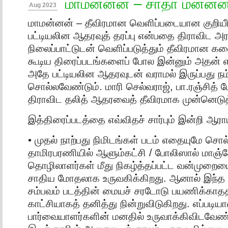
மாமன்னன் – சாதா மன்னன
Aug 2023
மாமன்னன் – தீவிரமான வெளிப்படையான குறியீட
பட்டியலின ஆதரவுத் தரப்பு என்பதை திராவிட அர
நிலைப்பாட்டுடன் வெளிப்படுத்தும் தீவிரமான க
கூடிய திரைப்படங்களைப் போல இன்னும் அதன் எதிர
அதே பட்டியலின ஆதரவுடன் வராமல் இருப்பது நம்
சொல்லவேண்டும். மாரி செல்வராஜ், பா.ரஞ்சித் 
திராவிட தலித் ஆதரவைத் தீவிரமாக முன்னெடுத்
இத்திரைப்படத்தை எவ்விதச் சார்பும் இன்றி ஆராய்
• முதல் நாற்பது நிமிடங்கள் படம் எதையுமே சொ
தாமிரபரணியில் ஆளும்கட்சி / போலிஸால் மாஞ
தொழிலாளர்கள் மீது நிகழ்த்தப்பட்ட வன்முறைய
சாதிய மோதலாக உருவகிக்கிறது. ஆனால் இந்த
சம்பவம் படத்தின் மையச் சரடோடு பயணிக்காதத
காட்சியாகத் தனித்து நின்றுவிடுகிறது. எப்படிய
பார்வையாளர்களின் மனதில் உருவாக்கிவிடவேண்