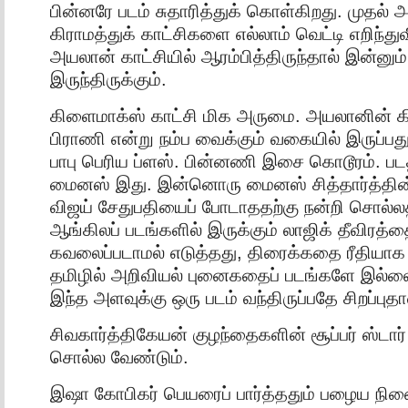
பின்னரே படம் சுதாரித்துக் கொள்கிறது. முதல்
கிராமத்துக் காட்சிகளை எல்லாம் வெட்டி எறிந்துவ
அயலான் காட்சியில் ஆரம்பித்திருந்தால் இன்னு
இருந்திருக்கும்.
கிளைமாக்ஸ் காட்சி மிக அருமை. அயலானின் கி
பிராணி என்று நம்ப வைக்கும் வகையில் இருப்ப
பாபு பெரிய ப்ளஸ். பின்னணி இசை கொடூரம். படத
மைனஸ் இது. இன்னொரு மைனஸ் சித்தார்த்தின்
விஜய் சேதுபதியைப் போடாததற்கு நன்றி சொல்லத
ஆங்கிலப் படங்களில் இருக்கும் லாஜிக் தீவிரத்தைப
கவலைப்படாமல் எடுத்தது, திரைக்கதை ரீதிய
தமிழில் அறிவியல் புனைகதைப் படங்களே இல்லை
இந்த அளவுக்கு ஒரு படம் வந்திருப்பதே சிறப்புதா
சிவகார்த்திகேயன் குழந்தைகளின் சூப்பர் ஸ்டார
சொல்ல வேண்டும்.
இஷா கோபிகர் பெயரைப் பார்த்ததும் பழைய நின