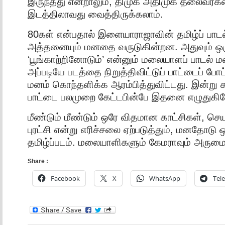
இருந்தது என்றாலும், திமுக அதிமுக தலைவர்க
இடத்திலாவது வைத்திருக்கலாம்.
80கள் என்பதால் இளையாராஜாவின் தமிழ்ப் பாடல
அத்தனையும் மனதை வருடுகின்றன. அதுவும் ஒரு
‘பூங்காற்றினோடும்’ என்னும் மலையாளப் பாடல்
அப்படியே படத்தை நிறுத்திவிட்டுப் பாட்டைப் போட
மனம் கொந்தளிக்க ஆரம்பித்துவிட்டது. இன்று 
பாட்டை பலமுறை கேட்டபின்பே இதனை எழுதுகிற
மீண்டும் மீண்டும் ஒரே விதமான காட்சிகள், 
புரட்சி என்று எரிச்சலை ஏற்படுத்தும், மனதோட
தமிழ்ப்படம். மலையாளிகளும் கேமராவும் அருமை
Share :
Facebook
X
WhatsApp
Tel