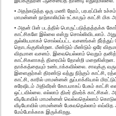
இயக்குநரின் ஆசையைத் தாண்டி எதுவுமில்லை.
• அதற்கடுத்த ஒரு மணி நேரம், பரபரப்பின் உச்சம்
மாமன்னன் நாற்காலியில் உட்காரும் காட்சி மிக 
• அதன் பின் படத்தில் பொருட்படுத்தத்தக்க 
காட்சிகளே இல்லை என்று சொல்லிவிடலாம். அத
துல்லியமாகச் சொல்லப்பட்ட வசனங்கள் நீர்த்துப்
தொடங்குகின்றன. மீண்டும் மீண்டும் ஒரே விதம
விதமான வசனம். இவையெல்லாம் வெறும் தனித
காட்சிகளாகத் திரையில் தோன்றி மறைகின்றன
தாக்கத்தையும் உண்டாக்கவில்லை. சாவுக்கு வரும
இளைஞர்கள் திரண்டு வந்து நிற்கும் காட்சி, ரத்
காட்சி, காரில் மாமன்னன் துப்பாக்கியால் மிரட்டும்
சுரேஷிடம் அதிவீரன் கோபமாகப் பேசும் காட்சி எ
ஒட்டவில்லை. எல்லாம் திடீர் திடீர்க் காட்சிகள்.
வீடியோவில் மாமன்னன் வெல்வதெல்லாம் கொடும
வீடியோவில் மாமன்னன் பேசுவதெல்லாம் எவ்வித
மேம்போக்காக இருக்கிறது.