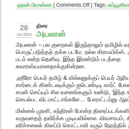
ஹரன் பிரசன்னா
|
Comments Off
| Tags:
கம்யூனிஸ
திரை
26
அயலான்
Jan 2024
அயலான் – பல குறைகள் இருந்தாலும் தமிழில் வந்
பொருட்படுத்தத் தக்க படமே. நல்ல கிராஃபிக்ஸ்
படம் என்ற தெளிவு. இந்த இரண்டும் படத்தை
சுவாரஸ்யமானதாக்குகின்றன.
,ஹீரோ பெயர் தமிழ் & வில்லனுக்குப் பெயர் ஆரி
கார்டைக் கிண்டலடிக்கும் ஐடெண்டிடி கார்ட் போ
சமன் செய்யும் சில வசனங்களும் உண்டு, ‘இந்த 
செயல்பட விடமாட்டாங்களே… போராட்டம்னு ஆரம்
மின்னல் முரளி, எந்திரன் போன்ற திரைப்படங்கள
வருவதைத் தவிர்க்க முடியவில்லை. விவசாயம், க
எரிச்சலைக் கிளப்பி கொட்டாவி வரும் நேரத்தில