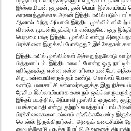
பத்தாயிரம் வார்த்தைகளும் எழுதலாம். நான் நின
இஸ்லாமியன் ஒருவன், தன் பெயர் இஸ்லாமியப் ப
காரணத்துக்காக அவன் இந்தியாவில் படும் பாட்
ஆனால் அந்த அப்பாவி இந்திய முஸ்லிம் எப்பேற்
விளக்க முயன்றிருக்கிறார் என்பதுவே. ஒரு இந்
பெருமை மிகு இந்திய முஸ்லிம் என்று அழைப்பதா
பிரச்சினை இருக்கப் போகிறது? இங்கேதான் கதை
இந்தியாவில் முஸ்லிம்கள் அச்சுறுத்தலோடு வாழ்
பித்தலாட்டம். இந்தியாவைப் போன்ற ஒரு நாட்டில
ஹிந்துவுக்கு என்ன என்ன உரிமை உண்டோ அத்
சிறுபான்மையினருக்கும் உண்டு, சொல்லப் போன
உண்டு. மனசாட்சி உள்ளவர்களுக்கு இது நிச்சயம
தேசிய இஸ்லாமியராக உணரும் ஒவ்வொருவருக்கும
இந்தப் படத்தில், அப்பாவி முஸ்லிம் ஒருவன், சூ
பயங்கரவாதி என்று குற்றம் சுமத்தப்பட்டால் அ
பிரச்சினைகளை எல்லாம் சந்திக்கவேண்டி இருக்
சொல்லி இருக்கிறார்கள். அதைக் கடைசியில் தேச
மையத்தோடு முடிச்சு போட்டு அவனைத் தியாகிய