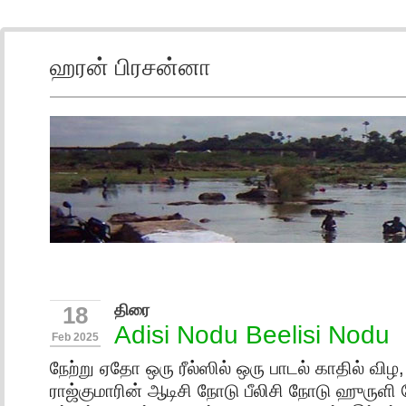
ஹரன் பிரசன்னா
திரை
18
Adisi Nodu Beelisi Nodu
Feb 2025
நேற்று ஏதோ ஒரு ரீல்ஸில் ஒரு பாடல் காதில் விழ
ராஜ்குமாரின் ஆடிசி நோடு பீலிசி நோடு ஹுருள