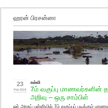
ஹரன் பிரசன்னா
கல்வி
23
7ம் வகுப்பு மாணவர்களின் தம
Feb 2019
அறிவு – ஒரு சாம்பிள்
ஓர் அரசுப் பள்ளியில் 7ம் வகுப்புப் படிக்கும் ம