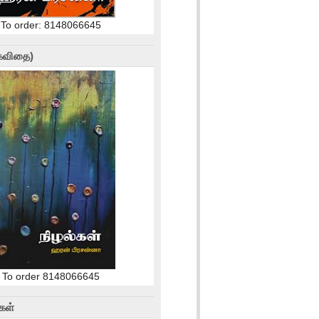
To order: 8148066645
(கவிதை)
To order 8148066645
கள்