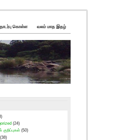
ொடர்பு கொள்ள
வலம் மாத இதழ்
3)
orized
(24)
் குறிப்புகள்
(50)
(38)