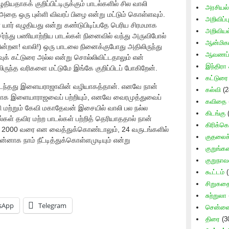
ியதாகக் குறிப்பிட்டிருக்கும் பாடல்களில் சில வாலி
அரசியல்
. அதை ஒரு புள்ளி விவரப் பிழை என்று மட்டும் கொள்ளவும்.
அறிவிப்ப
ார் எழுதியது என்று கண்டுபிடிப்பதே பெரிய சிரமமாக
அறிவிய
ேர்ந்து பணியாற்றிய பாடல்கள் நினைவில் வந்து அருவிபோல்
ஆன்மிக
ின்றன! வாலி!) ஒரு பாடலை நினைக்குபோது அதிலிருந்து
ஆவணப் 
வுக் கட்டுரை அல்ல என்று சொல்லிவிட்டதாலும் என்
இந்திரா 
ிருந்த வரிகளை மட்டுமே இங்கே குறிப்பிடப் போகிறேன்.
கட்டுரை
ந்தது இளையராஜாவின் வழியாகத்தான். எனவே நான்
கல்வி
(2
சியாக இளையாராஜவைப் பற்றியும், எனவே வைரமுத்துவைப்
கவிதை
எஸ் வி மற்றும் கேவி மகாதேவன் இசையில் வாலி பல நல்ல
கிடங்கு
(
ல்கள் தவிர மற்ற பாடல்கள் பற்றித் தெரியாததால் நான்
கிரிக்கெ
 2000 வரை என வைத்துக்கொண்டாலும், 24 வருடங்களில்
குதலைக் 
ாக நாம் நீட்டித்துக்கொள்ளமுடியும் என்று
குறுங்
குறுநாவ
கூட்டம்
(
சிறுகத
சுற்றுலா
sApp
Telegram
சென்னை 
திரை
(3