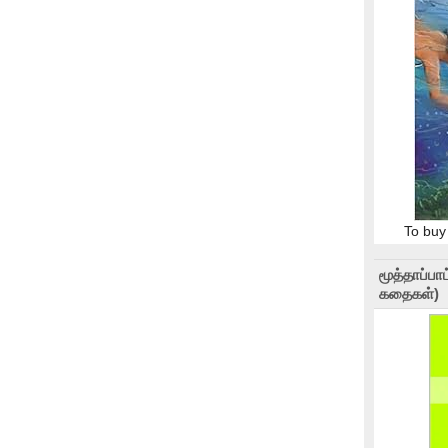
To buy
மூத்தாப்ப
கதைகள்)