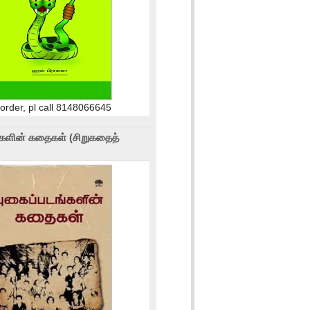
 order, pl call 8148066645
்களின் கதைகள் (சிறுகதைத்