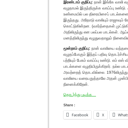
இரண்டாம் குறிப்பு:
நான் இங்கே வாலி எழுத
எழுதாமல் இருந்திருக்க வாய்ப்பு உண்டு
உண்மையில் பல திரையிசைப் பாடல்களை ய
இருந்தது. அதோடு வாலியும் ராஜாவும் ச
கொட்டுகின்றன. (வார்த்தைகள் முட்டுக
அதிலிருந்து என பலப்பல பாடல்கள். ஆய்
மனத்திலிருந்து எழுதுவதாலும் நினைவில
மூன்றாம் குறிப்பு:
நான் வாலியை வந்தடை
எழுதப்போகும் இந்தப் பதிவு தொடர்ச்
பற்றியும் பேசும் வாய்ப்பு உண்டு. எம் 
பாடல்களை எழுதியிருக்கிறார். நல்ல பாட
அவற்றைத் தொடவில்லை. 1976லிருந்து
வாலியை வரையறுத்தாலே அதன் முன்பின்ன
நினைக்கிறேன்.
தொடர்ந்து படிக்க…
Share :
Facebook
X
What