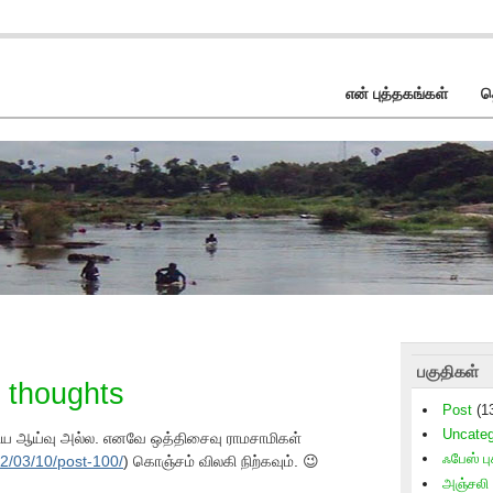
என் புத்தகங்கள்
த
பகுதிகள்
 thoughts
Post
(1
Uncateg
ிய ஆய்வு அல்ல. எனவே ஒத்திசைவு ராமசாமிகள்
ஃபேஸ் புக
12/03/10/post-100/
) கொஞ்சம் விலகி நிற்கவும். 😉
அஞ்சலி