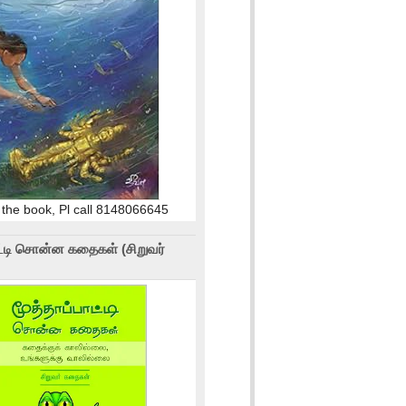
 the book, Pl call 8148066645
ாட்டி சொன்ன கதைகள் (சிறுவர்