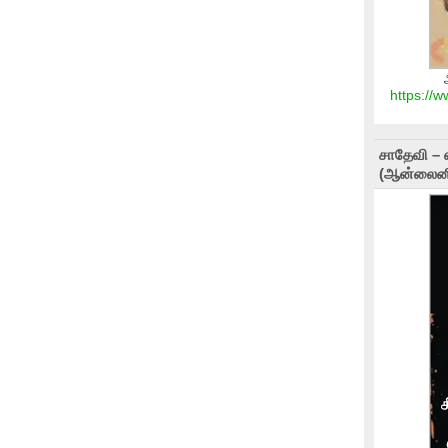
https://
சாதேவி – 
(ஆன்லைனி