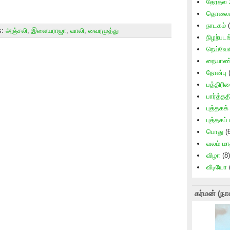
தேர்தல்
தொலைக்
நாடகம்
(
s:
அஞ்சலி
,
இளையராஜா
,
வாலி
,
வைரமுத்து
நிழற்படங
நெய்வேல
நையாண்
நோன்பு
(
பத்திரி
பார்த்தத
புத்தகக
புத்தகப்
பொது
(6
வலம் ம
விழா
(8)
வீடியோ
கர்மன் (நா