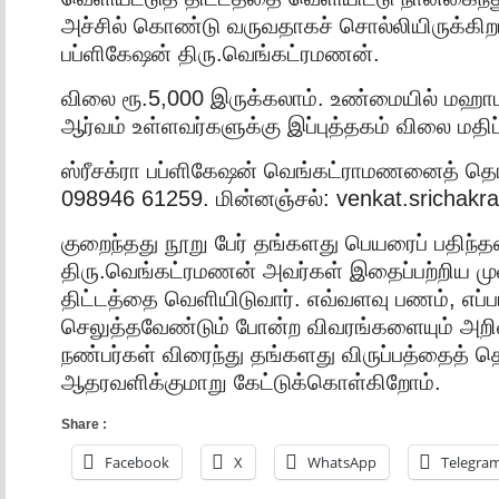
அச்சில் கொண்டு வருவதாகச் சொல்லியிருக்கிறார
பப்ளிகேஷன் திரு.வெங்கட்ரமணன்.
விலை ரூ.5,000 இருக்கலாம். உண்மையில் மஹாபா
ஆர்வம் உள்ளவர்களுக்கு இப்புத்தகம் விலை மதிப
ஸ்ரீசக்ரா பப்ளிகேஷன் வெங்கட்ராமணனைத் த
098946 61259. மின்னஞ்சல்: venkat.srichak
குறைந்தது நூறு பேர் தங்களது பெயரைப் பதிந்த
திரு.வெங்கட்ரமணன் அவர்கள் இதைப்பற்றிய முன
திட்டத்தை வெளியிடுவார். எவ்வளவு பணம், எப்பட
செலுத்தவேண்டும் போன்ற விவரங்களையும் அறிவ
நண்பர்கள் விரைந்து தங்களது விருப்பத்தைத் தெ
ஆதரவளிக்குமாறு கேட்டுக்கொள்கிறோம்.
Share :
Facebook
X
WhatsApp
Telegra