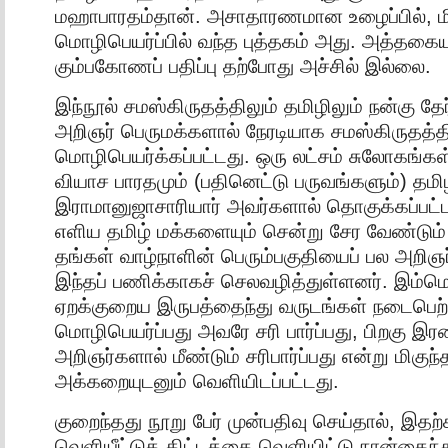
மஹாபாரதம்தான். அசாதாரணமான உழைப்பில், மி
மொழிபெயர்ப்பில் வந்த புத்தகம் அது. அத்தக
கும்பகோணப் பதிப்பு தற்போது அச்சில் இல்லை.
இந்நூல் சமஸ்கிருதத்திலும் தமிழிலும் நன்கு தேர
அறிஞர் பெருமக்களால் நேரடியாக சமஸ்கிருதத்தி
மொழிபெயர்க்கப்பட்டது. ஒரு லட்சம் சுலோகங்
வியாச பாரதமும் (பதினெட்டு பருவங்களும்) தமிழ
இராமானுஜாசாரியார் அவர்களால் தொகுக்கப்பட
எளிய தமிழ் மக்களையும் சென்று சேர வேண்டும
தங்கள் வாழ்நாளின் பெரும்பகுதியைப் பல அறிஞர
இந்தப் பணிக்காகச் செலவழித்துள்ளனர். இம்மொ
ஏறக்குறைய இருபத்தைந்து வருடங்கள் நடைபெற்
மொழிபெயர்ப்பது அவரே சரி பார்ப்பது, பிறகு இ
அறிஞர்களால் மீண்டும் சரிபார்ப்பது என்று மிகு
அக்கறையுடனும் வெளியிடப்பட்டது.
குறைந்தது நூறு பேர் முன்பதிவு செய்தால், இதற
வெளியீட்டுத் திட்டத்தை வெளியிட்டு நான்கைந்