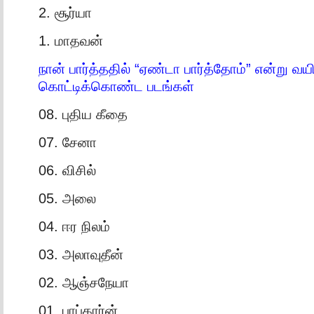
2. சூர்யா
1. மாதவன்
நான் பார்த்ததில் “ஏண்டா பார்த்தோம்” என்று வய
கொட்டிக்கொண்ட படங்கள்
08. புதிய கீதை
07. சேனா
06. விசில்
05. அலை
04. ஈர நிலம்
03. அலாவுதீன்
02. ஆஞ்சநேயா
01. பாப்கார்ன்