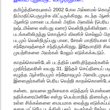
தமிழ்த்திரையுலகம் 2002 போல அல்லாமல் கொஞ
நிம்மதிப்பெருமூச்சு விட்டிருக்கிறது. கடந்த ஆ
ஆண்டு மசாலா படங்கள் அதிக அளவில் (பெரிய வ
நஷ்டமில்லை என்பது வரை) வென்றிருக்கின்றன.
படங்களிலிருந்து கொஞ்சம் விலகிச் செல்லும் ப
படமும் வென்றிருப்பது பாலா, சேரன் மாதிரியான 
சந்தோஷத்தைச் சந்திருக்கிறது. இதேமாதிரி சி
முயற்சிகளை அவர்கள் மேலும் எடுக்கக்கூடும்.
காதல்கொண்டேன் படத்தில் பணிபுரிந்தவர்களில
முதிர்ந்தவரின் வயது 31. இந்தச் செய்தியைப் ப
எழுத்த ஆச்சரியமும் சந்தோஷமும் அளவிடமுடிய
இளைஞர்களின் பெரிய வெற்றி காதல்கொண்டேன
கன்னட நாவலை ஜமீலாவாக எடுத்தார் பொன்வ
நதிக்கரையினிலே என்று பெயர்மாறித் திரைக்கு 
உள்ள சிக்கல்களை மையமாக வைத்து எடுக்கப்பட்
கதை மட்டுமே படத்தின் பலம். நடிகர்கள் தேர்வ