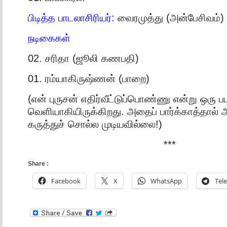
பிடித்த பாடலாசிரியர்:
வைரமுத்து (அன்பேசிவம்)
நடிகைகள்
02. சரிதா (ஜூலி கணபதி)
01. ரம்யாகிருஷ்ணன் (பாறை)
(என் புருசன் எதிர்வீட்டுப்பொண்ணு என்று ஒரு ப
வெளியாகியிருக்கிறது. அதைப் பார்க்காத்தால் அ
கருத்துச் சொல்ல முடியவில்லை!)
***
Share :
Facebook
X
WhatsApp
Tel