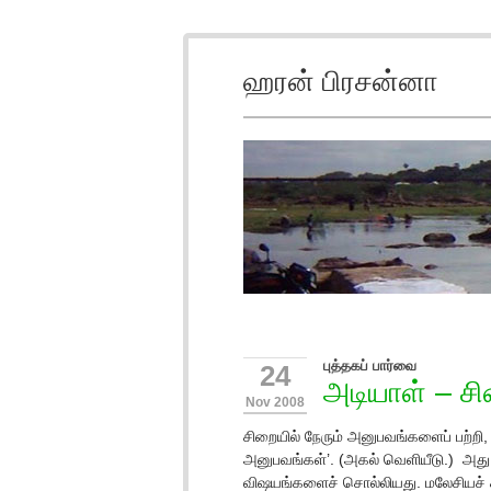
ஹரன் பிரசன்னா
புத்தகப் பார்வை
24
அடியாள் – சி
Nov 2008
சிறையில் நேரும் அனுபவங்களைப் பற்றி, 
அனுபவங்கள்’. (அகல் வெளியீடு.) அது 
விஷயங்களைச் சொல்லியது. மலேசியச் ச