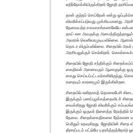
எதிர்நோக்கியிருக்கிறார் ஜோதி நரசிம்மன
தான் குற்றம் செய்தேன் என்று ஒப்புக்
விவரிக்கப்படுவது முக்கியமானது. அரச
தேவையற்ற சகவாசங்களாலேயே என்பதை அவ
தாய் என அவருக்கு அமைந்திருந்தாலும்
அவரால் வெளிவரமுடியவில்லை. ஆனால் 
தொடர விரும்பவில்லை. சிறையில் அவர் பட
அரசியலுக்குச் செல்கிறார். கொள்கைக்க
சிறையில் ஜோதி சந்திக்கும் சிறைக்
கைதிகள் அனைவரும் ஆளாளுக்கு ஒரு
கைது செய்யப்பட்டவர்களிலிருந்து, 
கதையும் காரணமும் இருக்கின்றன.
சிறையில் எளிதாகத் தொலைபேசி கிடைக்க
இருக்கும் பணப்புழக்கத்தைவிடச் சிறை
வைக்கிறது ஜோதி விவரிக்கும் சம்பவங்
இருக்கும் ஒருவர் நினைத்த நேரத்தில் 
தேவை. சிறைக்கைதிகளை நேர்காண வரும்
பெரிதும் உதவுகிறது. ஜோதியின் சிறை வ
திரைப்படம் மட்டுமே யதார்த்தத்தோடு ஒ