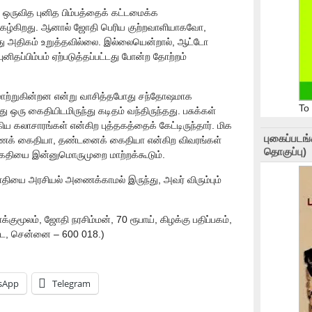
 ஒருவித புனித பிம்பத்தைக் கட்டமைக்க
 நிகழ்கிறது. ஆனால் ஜோதி பெரிய குற்றவாளியாகவோ,
அதிகம் உறுத்தவில்லை. இல்லையென்றால், ஆட்டோ
புனிதப்பிம்பம் ஏற்படுத்தப்பட்டது போன்ற தோற்றம்
மாற்றுகின்றன என்று வாசித்தபோது சந்தோஷமாக
To
ு ஒரு கைதியிடமிருந்து கடிதம் வந்திருந்தது. பசுக்கள்
ய கலாசாரங்கள் என்கிற புத்தகத்தைக் கேட்டிருந்தார். மிக
புகைப்படங
ரணைக் கைதியா, தண்டனைக் கைதியா என்கிற விவரங்கள்
தொகுப்பு)
கைதியை இன்னுமொருமுறை மாற்றக்கூடும்.
தியை அரசியல் அணைக்காமல் இருந்து, அவர் விரும்பும்
்குமூலம், ஜோதி நரசிம்மன், 70 ரூபாய், கிழக்கு பதிப்பகம்,
ட்டை, சென்னை – 600 018.)
sApp
Telegram