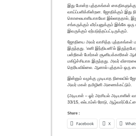
இது போன்ற புத்தகங்கள் கைதிகளுக்கு
வாய்ப்பளிக்கின்றன. ஜோதிக்கும் இது
கொலையாளியாகவோ இல்லாததால், இது 
சங்கருக்கும் வீரப்பனுக்கும் இங்கே ஒரு 
இவருக்கும் ஏற்படுத்தப்பட்டிருக்கும்.
ஜோதியை அவர் வாசித்த புத்தகங்கள் 
இருந்தது. ‘எனி இந்தியனி’ல் இருந்தபோத
பன்றிகள் போர்கள் சூனியக்காரிகள் ஆகி
மகிழ்ச்சியாக இருந்தது. அவர் விசா
தெரியவில்லை. ஆனால் புத்தகம் ஒரு 
இன்னும் வழக்கு முடியாத நிலையில் ஜோ
அவர் மகள் தமிழினி அணைக்கட்டும்.
(அடியாள் – ஓர் அரசியல் அடியாளின் வாக
33/15, எல்டாம்ஸ் ரோடு, ஆழ்வார்ப்பே
Share :
Facebook
X
What