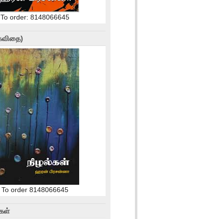
To order: 8148066645
(கவிதை)
To order 8148066645
கள்