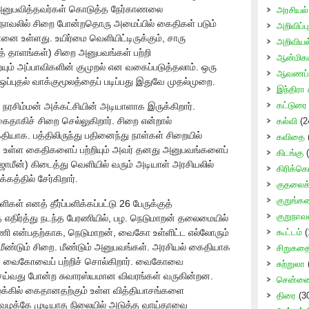
னுபவித்தவர்கள் கொடுத்த நேர்காணலை
அரசியல்
’ நாவலில் சிறை போன்றதொரு அமைப்பில் கைதிகள் படும்
அறிவிப்பு
ை உள்ளது. உயிர்மை வெளியிட்டிருக்கும், சாரு
அறிவிய
புத் தாளங்கள்) சிறை அனுபவங்கள் பற்றி
ஆன்மிகம
யும் அப்பாவிகளின் குமுறல் என வகைப்படுத்தலாம். ஒரு
ஆவணப் 
ப்புதல் வாக்குமூலத்தைப் படிப்பது இதுவே முதல்முறை.
இந்திரா 
கட்டுரை
தி நரசிம்மன் அக்கட்சியின் அடியாளாக இருக்கிறார்.
ைதாகிச் சிறை செல்லுகிறார். சிறை என்றால்
கல்வி
(2
க. பத்திலிருந்து பதினைந்து நாள்கள் சிறையில்
கவிதை
கே உள்ள கைதிகளைப் பற்றியும் அவர் தனது அனுபவங்களைப்
கிடங்கு
(
ஜாமீன்) கிடைத்து வெளியில் வரும் அடியாள் அரசியலில்
கிரிக்கெ
கத்தில் சேர்கிறார்.
குதலைக் 
குறுங்க
ள் எனத் தீர்ப்பளிக்கப்பட்டு 26 பேருக்குத்
குறுநாவ
திர்த்து நடந்த பேரணியில், பழ. நெடுமாறன் தலைமையில்
ரணி என்பதற்காக, நெடுமாறன், வைகோ உள்ளிட்ட எல்லோரும்
கூட்டம்
(
மீண்டும் சிறை. மீண்டும் அனுபவங்கள். அரசியல் கைதியாக
சிறுகத
், வைகோவைப் பற்றிச் சொல்கிறார். வைகோவை
சுற்றுலா
்வது போன்ற சுவாரஸ்யமான விவரங்கள் வருகின்றன.
சென்னை 
க்கில் கைதானதற்கும் உள்ள வித்தியாசங்களை
திரை
(3
தல் வழக்கே முடியாத நிலையில் அடுத்த வாய்தாவை