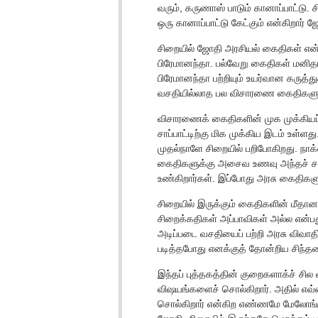
வரும், கருணாஸ் பாடும் கானாப்பாட்டு. 
ஒரு கானாப்பாட்டு கேட்கும் என்கிறார் ஜ
சிறையில் ஜோதி அரசியல் கைதிகள் என்றி
பிரேமானந்தா. பல்வேறு கைதிகள் மனி
பிரேமானந்தா பற்றியும் உயர்வான கருத்
வசதியில்லாத பல விசாரணை கைதிகளுக்
விசாரணைக் கைதிகளின் முக முக்கியப்
சாப்பாட்டிற்கு மிக முக்கிய இடம் உள்ளது.
முதல்நாளே சிறையில் பறிபோகிறது. நா
கைதிகளுக்கு அசைவ உணவு அந்தச் சம
உண்கிறார்கள். இப்போது அரசு கைதிக
சிறையில் இருக்கும் கைதிகளின் மீதா
சிறைக்கதிகள் அப்பாவிகள் அல்ல என்பத
அடிப்படை வசதியைப் பற்றி அரசு விவா
படித்தபோது எனக்குத் தோன்றிய சிந்
இந்தப் புத்தகத்தின் குறைகளாக்ச் ச
விஷயங்களைச் சொல்கிறார். அதில் எவ்வ
சொல்கிறார் என்கிற எண்ணமே மேலோங்குகி