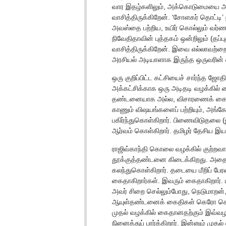
வார இதழ்களிலும், அக்கொடுமையை அ
வாசித்திருக்கிறேன். ‘சோளகர் தொட்டி
அவஸ்தை பற்றிய, உயிர் கொல்லும் வர்ணன
நிவேதிதாவின் புத்தகம் ஒன்றிலும் (தப்
வாசித்திருக்கிறேன். இவை எல்லாவற்றை
அரசியல் அடியாளாக இருந்த ஒருவரின் ஒ
ஒரு குறிப்பிட்ட கட்சியைச் சார்ந்த ஜோ
அக்கட்சிக்காக ஒரு அடிதடி வழக்கில் க
தண்டனையாக அல்ல, விசாரணைக் கைதியா
காணும் விஷயங்களைப் பற்றியும், அங்
பகிர்ந்துகொள்கிறார். பிணைவிடுதலை (
ஆர்வம் கொள்கிறார். தமிழர் தேசிய இயக்
ராஜிவ்காந்தி கொலை வழக்கில் குற்றவாளிக
தூக்குத்தண்டனை கிடைக்கிறது. அதை எ
கலந்துகொள்கிறார். தடையை மீறிப் பே
கைதாகிறார்கள். இவரும் கைதாகிறார். 
அவர் சிறை செல்லும்போது, நெடுமாறன
ஆயுள்தண்டனைக் கைதிகள் கெரோ செய
முதல் வழக்கில் கைதானதற்கும் இவ்வழ
நினைத்துப் பார்க்கிறார். இன்னும் மு