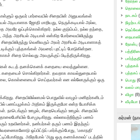
தேர்தல்
்.
தொலைக்
நாடகம்
(
கொள்ளும் ஒருவர் பார்வையில் சிறையின் அனுபவங்கள்
ியல் அடியாளாக ஜோதி மாறியது, நெருக்கடியால் அல்ல,
நிழற்படங
ரே ஒப்புக்கொள்கிறார். நல்ல குடும்பம், நல்ல தந்தை,
நெய்வேல
, அந்த அரசியல் அடியாள் என்கிற போர்வையிலிருந்து
நையாண்
சிறையிலிருந்து வெளிவரும் அவர் அரசியல் அடியாளாகத்
நோன்பு
(
ிக்கும் புத்தகங்கள் அவரைப் புரட்டிப் போடுகின்றன.
பத்திரி
ாகச் சிறை செல்வது அவருக்குப் பிடித்திருக்கிறது.
பார்த்ததி
புத்தகக்
கம்பிகள் கூடத் தனக்கெனக் கதையை வைத்துள்ளன.
 கதையைச் சொல்கிறார்கள். தவறாக காவல்துறையால்
புத்தகப்
கொலை, கொள்ளையைச் செய்தவர்கள் என எல்லோருக்கும் ஒரு
பொது
(6
வலம் மா
விழா
(8)
ிறது. சிறையிலில்லாமல் பொதுவில் வாழும் மனிதர்களிடம்
வீடியோ
(
யில் பணப்புழக்கம் அதிகம் இருக்குமோ என்ற யோசிக்க
கள். நாடெங்கும் ஊழல், சிறையெங்கும் ஊழல். சிறையில்
தொலைபேசியில் பேசமுடிகிறது. எல்லாவற்றிற்கும் பணம்
கர்மன் (நா
 உறவினர்கள், நண்பர்கள் தரும் பணம் இதற்குப்
ிவரணைகளோடு ஒப்பிட்டுப் பார்க்கும்போது, ‘மகாநதி’
ட்டிப்போகிறது. அதேபோல் ‘அது ஒரு கனாக்காலம்’ படத்தில்