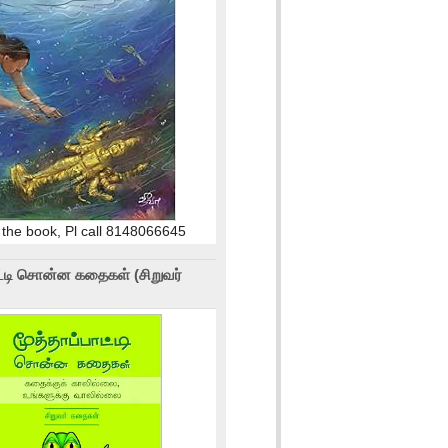
 the book, Pl call 8148066645
ாட்டி சொன்ன கதைகள் (சிறுவர்