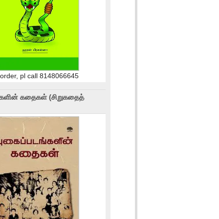
 order, pl call 8148066645
்களின் கதைகள் (சிறுகதைத்