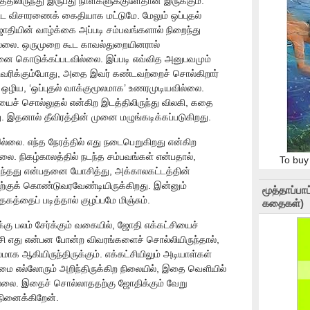
திலிருந்து இருபது நாள்களுக்குளேதான் இருக்கும்.
ட்ட விசாரணைக் கைதியாக மட்டுமே. மேலும் ஒப்புதல்
ோதியின் வாழ்க்கை அப்படி சம்பவங்களால் நிறைந்து
்லை. ஒருமுறை கூட காவல்துறையினரால்
ை கொடுக்கப்படவில்லை. இப்படி எவ்வித அனுபவமும்
 விவரிக்கும்போது, அதை இவர் கண்டவற்றைச் சொல்கிறார்
ஒழிய, ‘ஒப்புதல் வாக்குமூலமாக’ உணரமுடியவில்லை.
ைச் சொல்லுதல் என்கிற இடத்திலிருந்து விலகி, கதை
. இதனால் தீவிரத்தின் முனை மழுங்கடிக்கப்படுகிறது.
இல்லை. எந்த நேரத்தில் எது நடைபெறுகிறது என்கிற
ை. நிகழ்காலத்தில் நடந்த சம்பவங்கள் என்பதால்,
To buy
்தது என்பதனை யோசித்து, அக்காலகட்டத்தின்
ற்குக் கொண்டுவரவேண்டியிருக்கிறது. இன்னும்
மூத்தாப்ப
தகத்தைப் படித்தால் குழப்பமே மிஞ்சும்.
கதைகள்)
க்கு பலம் சேர்க்கும் வகையில், ஜோதி எக்கட்சியைச்
கட்சி எது என்பன போன்ற விவரங்களைச் சொல்லியிருந்தால்,
மாக ஆகியிருந்திருக்கும். எக்கட்சியிலும் அடியாள்கள்
மை எல்லோரும் அறிந்திருக்கிற நிலையில், இதை வெளியில்
ல்லை. இதைச் சொல்லாததற்கு ஜோதிக்கும் வேறு
 நினைக்கிறேன்.