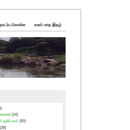
ொடர்பு கொள்ள
வலம் மாத இதழ்
)
orized
(24)
் குறிப்புகள்
(50)
(38)