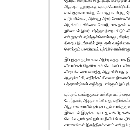
ஜோதி, சிறையில் இருந்ததே மொத்தம் பத்
அதுவும், குற்றத்தை ஒப்புக்கொண்டுவி
வாக்குமூலம் என்று சொல்லுமளவிற்கு ஜ
வழியவில்லை, அல்லது அவர் சொல்லவில
அடிக்கப்படவில்லை. கொடூரமாக தண்டன
இல்லாமல் இவர் பார்த்தவற்றை மட்டும்
என்றுதான் எடுத்துக்கொள்ளமுடிகிறதே 
நிறைய இடங்களில் இது தன் வாழ்க்கைய
சொல்லும் பாணியைப் பற்றிக்கொள்கிறது
இப்புத்தகத்தில் கால அறிவு சுத்தமாக 
விவரங்கள் தெளிவாகச் சொல்லப்படவில்ல
விஷயங்களை வைத்து அது எப்போது நடந
ஆளும்கட்சி, எதிர்க்கட்சிகளை நினைவி
பத்தாண்டுகள் கழித்து யாரேனும் இப்புத்
ஒப்புதல் வாக்குமூலம் என்கிற வார்த்தை
சேர்ந்தவர், ஆளும் கட்சி எது, எதிர்க்
அது உண்மையில் ஓர் ஒப்புதல் வாக்குமூல
இல்லாமல் இருக்கமுடியாது என்கிற உண்
சொல்வதால் ஒன்றும் மாறிவிடப்போவதி
காரணங்கள் இருந்திருக்கலாம் என்றும்