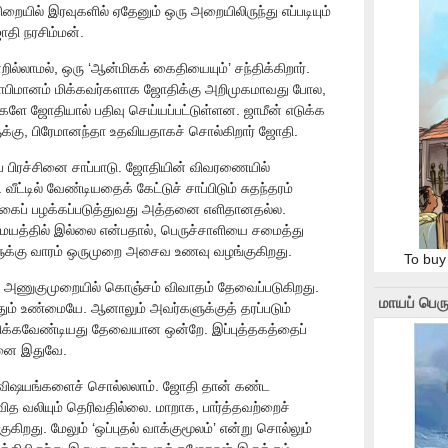
சிறையில் இரவுகளில் ஏதேனும் ஒரு அறையிலிருந்து எப்படியும்
ோதி நரசிம்மன்.
ல்லாமல், ஒரு ‘ஆன்மிகக் கைதியையும்’ சந்திக்கிறார்.
தாபிமானம் மிக்கவர்களாக ஜோதிக்கு அறிமுகமாவது போல,
துகளே ஜோதியால் பதிவு செய்யப்பட்டுள்ளன. ஜாமீன் எடுக்க
கு, பிரேமானந்தா உதவியதாகச் சொல்கிறார் ஜோதி.
 பிரச்சினை சாப்பாடு. ஜோதியின் விவரணையில்
 வீட்டில் வேண்டியதைக் கேட்டுச் சாப்பிடும் சுதந்தரம்
க்கைப் பழக்கப்படுத்துவது அத்தனை எளிதானதல்ல.
யத்தில் இல்லை என்பதால், பெருச்சாளியை சமைத்து
ளுக்கு வாரம் ஒருமுறை அசைவ உணவு வழங்குகிறது.
To buy
ன அணுகுமுறையில் கொஞ்சம் விவாதம் தேவைப்படுகிறது.
மாயப் பெரு
ும் உண்மையே. ஆனாலும் அவர்களுக்குத் தரப்படும்
திக்கவேண்டியது தேவையான ஒன்றே. இப்புத்தகத்தைப்
தனை இதுவே.
ில விஷயங்களைச் சொல்லலாம். ஜோதி தான் கண்ட
ித வலியும் தெரிவதில்லை. மாறாக, பார்த்தவற்றைச்
றது. மேலும் ‘ஒப்புதல் வாக்குமூலம்’ என்று சொல்லும்