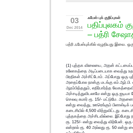
ஃபேஸ் புக் குறிப்புகள்
03
பதிப்புலகம் 
Dec 2014
– பத்ரி சேஷா
பத்ரி ஃபேஸ்புக்கில் எழுதியது இவை. 
(1) புத்தக விலையை, அதன் கட்டமைப்ப
உலோகத்தை அடிப்படையாக வைத்து உதார
பிரதிகள் அச்சிட்டோம். அப்போது ஒரு ப
அதைப்போல நான்கு மடங்கு எம்.ஆர்.பி. எ
ஆரம்பித்ததும், எதிர்பார்த்த வேகத்த
அச்சடித்துவிடலாமே என்று ஒரு ஐடியா த
செலவு சுமார் ரூ. 15/- மட்டுமே. அதனை 
என்று வைத்து, ஊரெங்கும் பிளாஸ்டிக் ப
கடைசியில் 4,500 விற்றுவிட்டது. கடை
புத்தகத்தை அச்சிடவில்லை. இப்போது ந
ரூ. 125/- என்று வைத்து விற்பேன். ஒரு
என்றால் ரூ. 40 அல்லது ரூ. 50 என்று வை