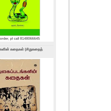
 order, pl call 8148066645
்களின் கதைகள் (சிறுகதைத்