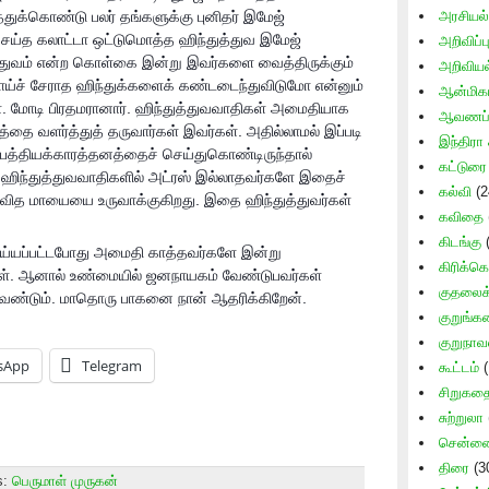
ுக்கொண்டு பலர் தங்களுக்கு புனிதர் இமேஜ்
அரசியல்
செய்த கலாட்டா ஒட்டுமொத்த ஹிந்துத்துவ இமேஜ்
அறிவிப்ப
ுத்துவம் என்ற கொள்கை இன்று இவர்களை வைத்திருக்கும்
அறிவிய
போய்ச் சேராத ஹிந்துக்களைக் கண்டடைந்துவிடுமோ என்னும்
ஆன்மிக
கள். மோடி பிரதமரானார். ஹிந்துத்துவவாதிகள் அமைத
ியாக
ஆவணப் 
வத்தை வளர்த்துத் தருவார்கள் இவர்கள். அதில்லாமல் இப்படி
இந்திரா 
் பைத்தியக்காரத்தனத்தைச் செய்துகொண்டிருந்தால்
கட்டுரை
ல் ஹிந்துத்துவவாதிகளில் அட்ரஸ் இல்லாதவர்களே இதைச்
கல்வி
(2
ருவித மாயையை உருவாக்குகிறது. இதை ஹிந்துத்துவர்கள்
கவிதை
கிடங்கு
(
ெய்யப்பட்டபோது அமைதி காத்தவர்களே இன்று
கிரிக்கெ
்கள். ஆனால் உண்மையில் ஜனநாயகம் வேண்டுபவர்கள்
குதலைக் 
கவேண்டும். மாதொரு பாகனை நான் ஆதரிக்கிறேன்.
குறுங்
குறுநாவ
sApp
Telegram
கூட்டம்
(
சிறுகத
சுற்றுலா
சென்னை 
திரை
(3
s:
பெருமாள் முருகன்