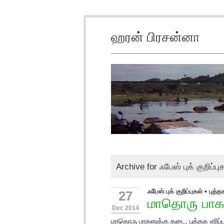
ஹரன் பிரசன்னா
Archive for ஃபேஸ் புக் குறிப்பு
ஃபேஸ் புக் குறிப்புகள்
•
புத்த
27
மாதொரு பாகன
Dec 2014
மாதொரு பாகனுக்கு தடை, புத்தக எரிப்ப