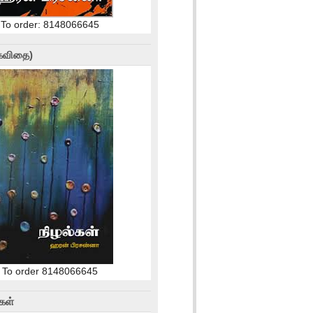
To order: 8148066645
(கவிதை)
To order 8148066645
கள்