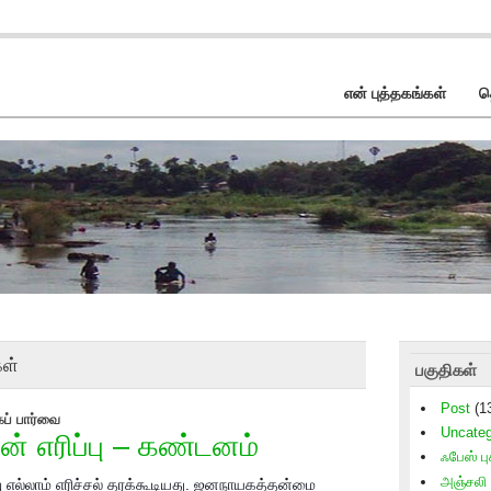
என் புத்தகங்கள்
த
கள்
பகுதிகள்
Post
(1
கப் பார்வை
Uncateg
் எரிப்பு – கண்டனம்
ஃபேஸ் புக
அஞ்சலி
ு எல்லாம் எரிச்சல் தரக்கூடியது. ஜனநாயகத்தன்மை