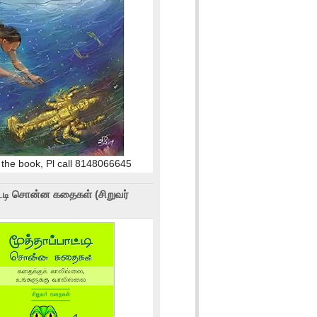
 the book, Pl call 8148066645
ாட்டி சொன்ன கதைகள் (சிறுவர்