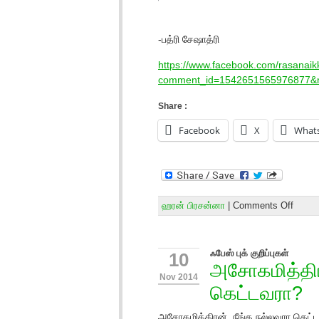
-பத்ரி சேஷாத்ரி
https://www.facebook.com/rasana
comment_id=1542651565976877&not
Share :
Facebook
X
What
ஹரன் பிரசன்னா
|
Comments Off
ஃபேஸ் புக் குறிப்புகள்
10
அசோகமித்திர
Nov 2014
கெட்டவரா?
அசோகமித்திரன், நீங்க நல்லவரா கெட்