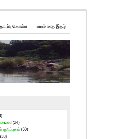
ொடர்பு கொள்ள
வலம் மாத இதழ்
3)
orized
(24)
் குறிப்புகள்
(50)
(38)