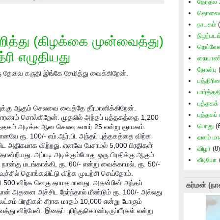
தேர்தல்
தொலைக்
நாடகம்
(
நிழற்படங
குறித்து (கிழக்கை முன்வைத்து)
நெய்வேல
த்ரி எழுதியது
நையாண்
நோன்பு
(
ஒரு தேவை கருதி இங்கே சேமித்து வைக்கிறேன்.
பத்திரி
பார்த்தத
புத்தகக
ுக்கு ஆகும் செலவை வைத்தே தீர்மானிக்கிறேன்.
புத்தகப்
ணம் சொல்கிறேன். முதலில் அந்தப் புத்தகத்தை 1,200
பொது
(6
ுத்தகம் அடிக்க ஆன செலவு சுமார் 25 என்று ஞாபகம்.
னவே ரூ. 100/- எம்.ஆர்.பி. அந்தப் புத்தகத்தை விற்க
வலம் ம
ைவிட அதிகமாக விற்றது. எனவே பேசாமல் 5,000 பிரதிகள்
விழா
(8)
ோன்றியது. அப்படி அடிக்கும்போது ஒரு பிரதிக்கு ஆகும்
வீடியோ
நான்கு மடங்காக்கி, ரூ. 60/- என்று வைக்காமல், ரூ. 50/-
வுச்சில் தொங்கவிட்டு விற்க முயற்சி செய்தோம்.
சி 500 விற்க வெகு தாமதமானது. அதன்பின் அந்தப்
கர்மன் (நா
ான் அதனை அச்சிட நேர்ந்தால் மீண்டும் ரூ. 100/- அல்லது
 லட்சம் பிரதிகள் சீராக மாதம் 10,000 என்று போகும்
த்து விற்பேன். இதைப் புரிந்துகொண்டிருப்பீர்கள் என்று