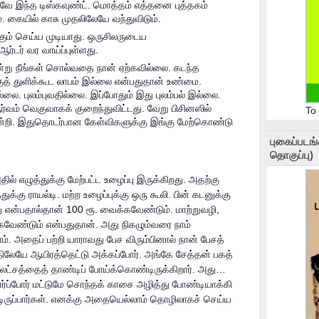
ாகவே இந்த டிஸ்கவுண்ட். மொத்தம் எத்தனை புத்தகம்
். கையில் காசு முதலிலேயே வந்துவிடும்.
ும் செய்ய முடியாது. ஒருசிலருடைய
ர்டர் வர வாய்ப்புள்ளது.
ன்று நீங்கள் சொல்வதை நான் ஏற்கவில்லை. கடந்த
்குத் துளிக்கூட லாபம் இல்லை என்பதுதான் உண்மை.
்லை. புலம்புவதில்லை. இப்போதும் இது புலம்பல் இல்லை.
ர்வம் வெகுவாகக் குறைந்துவிட்டது. வேறு பிசினஸில்
To
நன்றி. இதுதொடர்பான கேள்விகளுக்கு இங்கு மேற்கொண்டு
புகைப்படங
தொகுப்பு)
ில் எழுத்துக்கு மேற்பட்ட உழைப்பு இருக்கிறது. அதற்கு
க்கு ராயல்டி. மற்ற உழைப்புக்கு ஒரு கூலி. பின் கடனுக்கு
ாது என்பதால்தான் 100 ரூ. வைக்கவேண்டும். மாற்றுவழி,
்கவேண்டும் என்பதுதான். அது நிகழும்வரை நாம்
. அதைப் பற்றி யாராவது பேச விரும்பினால் நான் பேசத்
பதிலேயே ஆயிரத்தெட்டு அக்கப்போர். அங்கே சேத்தன் பகத்
ு லட்சத்தைத் தாண்டிப் போய்க்கொண்டிருக்கிறார். அது…
ளர்ப்போர் மட்டுமே சொந்தக் காசை அழித்து போண்டியாக்கி
ிருப்பார்கள். எனக்கு அதையெல்லாம் தொழிலாகச் செய்ய