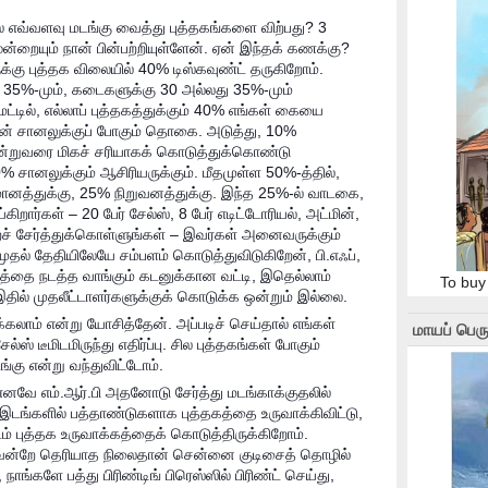
ல எவ்வளவு மடங்கு வைத்து புத்தகங்களை விற்பது? 3
ூன்றையும் நான் பின்பற்றியுள்ளேன். ஏன் இந்தக் கணக்கு?
ளுக்கு புத்தக விலையில் 40% டிஸ்கவுண்ட் தருகிறோம்.
்கு 35%-மும், கடைகளுக்கு 30 அல்லது 35%-மும்
்டில், எல்லாப் புத்தகத்துக்கும் 40% எங்கள் கையை
ிபூஷன் சானலுக்குப் போகும் தொகை. அடுத்து, 10%
இன்றுவரை மிகச் சரியாகக் கொடுத்துக்கொண்டு
0% சானலுக்கும் ஆசிரியருக்கும். மீதமுள்ள 50%-த்தில்,
மானத்துக்கு, 25% நிறுவனத்துக்கு. இந்த 25%-ல் வாடகை,
ிறார்கள் – 20 பேர் சேல்ஸ், 8 பேர் எடிட்டோரியல், அட்மின்,
ைச் சேர்த்துக்கொள்ளுங்கள் – இவர்கள் அனைவருக்கும்
தல் தேதியிலேயே சம்பளம் கொடுத்துவிடுகிறேன், பி.எஃப்,
வனத்தை நடத்த வாங்கும் கடனுக்கான வட்டி, இதெல்லாம்
To buy
தில் முதலீட்டாளர்களுக்குக் கொடுக்க ஒன்றும் இல்லை.
லாம் என்று யோசித்தேன். அப்படிச் செய்தால் எங்கள்
மாயப் பெரு
ஸ் டீமிடமிருந்து எதிர்ப்பு. சில புத்தகங்கள் போகும்
்கு என்று வந்துவிட்டோம்.
. எனவே எம்.ஆர்.பி அதனோடு சேர்த்து மடங்காக்குதலில்
இடங்களில் பத்தாண்டுகளாக புத்தகத்தை உருவாக்கிவிட்டு,
டம் புத்தக உருவாக்கத்தைக் கொடுத்திருக்கிறோம்.
னவென்றே தெரியாத நிலைதான் சென்னை குடிசைத் தொழில்
நாங்களே பத்து பிரிண்டிங் பிரெஸ்ஸில் பிரிண்ட் செய்து,