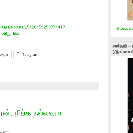
ikkaaran/posts/1542645925977441?
https://
if_t=like
சாதேவி – 
(ஆன்லைனி
sApp
Telegram
ன், நீங்க நல்லவரா
டவரா?