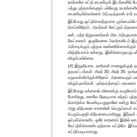
நாங்களே எட்டு பைண்டிங் இடங்களில் போ
பத்து புத்தகங்களும் பல்வேறு உயரங்கள
பைண்டிங்கெல்லாம் அப்படித்தான் சார் 
இப்போது ஒட்டுமொத்தமாக மும்பையில் ர
செய்கிறோம். அவர்கள் கேட்கும் தொ
ஏன், மற்ற நிறுவனங்கள் மிக அற்புதமா
கேட்கலாம். ஒருவேளை அவர்களிடம் இருக
அச்சடிக்கும் புத்தக எண்ணிக்கைக்கும் 
வித்தியாசம் உள்ளது. இன்னொருவருடன் ஒ
விரும்பவில்லை.
(4) இறுதியாக, நாங்கள் சானலுக்குத் த
தரமாட்டார்கள். சிலர் 30, சிலர் 35. 
உருவாக்கியிருக்கிறோம். அனைவரும் பண
விரும்புவார்கள். புஸ்தகத்தைப் பரவலாக
இப்போது எக்ஸைல் விலைக்கு வருவோம். 
போகிறது. எனவே நேரடியாக எந்தப் புத்த
கொடுக்க வேண்டியதுதானே என்று கேட்க
அது விற்பனை சானலின் வெறுப்பைச் சம்
பெரும்பகுதி விற்பனையாகிறது. இந்தக் க
ஒப்புக்கொண்ட ஒரே காரணம் இதில் லாப
கேட்டுக்கொண்டதற்காக மட்டுமே. இப்படி
கட்டுப்படியாகாது.