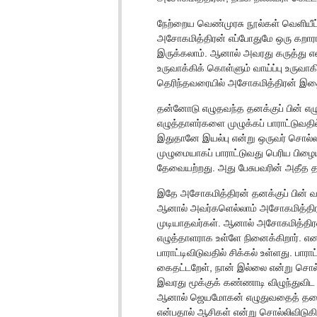
நேற்றைய வெண்முரசு நூல்கள் வெளியீட்ட
அசோகமித்திரன் எப்போதுமே ஒரு கறார
இருக்கலாம். ஆனால் அவரது கருத்து
உருவாக்கிக் கொள்ளும் வாய்ப்பு உருவாக
தெரிந்தவரையில் அசோகமித்திரன் இதைத்
தன்னோடு எழுதவந்த தனக்குப் பின் எ
எழுத்தாளர்களை முழுக்கப் பாராட்டுவத
இதுதானே இயல்பு என்று ஒருவர் சொல்லக
முழுமையாகப் பாராட்டுவது பெரிய பிழைய
தேவையற்றது. அது பேசுபவரின் அதீத த
இதே அசோகமித்திரன் தனக்குப் பின் வந்
ஆனால் அவர்களெல்லாம் அசோகமித்தி
முடியாதவர்கள். ஆனால் அசோகமித்தி
எழுத்தாளராக உள்ளே நினைக்கிறார்
பாராட்டிவிடுவதில் சிக்கல் உள்ளது. பார
கைதட்டறேள், நான் இல்லை என்று சொல்க
இவரது மூக்குக் கண்ணாடி விழுந்துவிட
ஆனால் ஜெயமோகன் எழுதுவதைத் தடை ச
என்பதால் ஆசிகள் என்று சொல்லிவிடுகிற