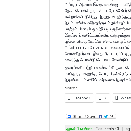
அற்றது. ஆனால் இதை மைலேஜாக எடுத்த
தேடிக்கொள்கிறார்கள். யாரோ 50 பேர் 
என்றாக்கப்படுகிறது. இதுதான் ஹிந்த
இடம். எங்கே ஹிந்துத்துவம் இன்னும் 
பதற்றம். மோடிக்கும் இப்படி பதறினார்
இருந்தால் எதிர்ப்பாளர்களே ஹிந்துத்து
புத்தக எரிப்பு, கோட்சே சிலை என்னும
அந்நியப்பட்டுப் போவார்கள். உண்மையி
சொல்கிறார்கள். இதை மீடியா பரப்பி ஒ
உணர்ந்துகொண்டு செயல்படவேண்டும்.
ஔரங்கசீப் பற்றிய கண்காட்சி தடை ச
மாதொருபாகனுக்கு கொடி பிடிக்கிறார
இரண்டையும் எதிர்ப்பவர்களாக இருக்
Share :
Facebook
X
What
ஹரன் பிரசன்னா
|
Comments Off
| Tag