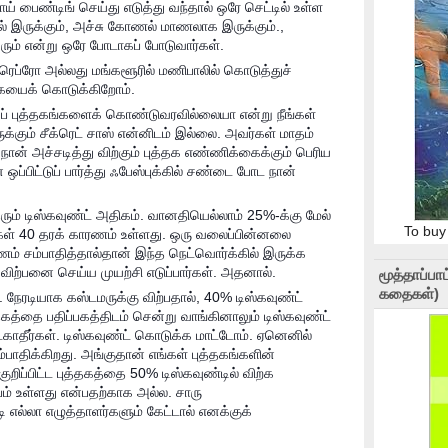
ய் பைண்டிங் செய்து எடுத்து வந்தால் ஒரே செட்டில் உள்ள
ில் இருக்கும், அச்சு கோணல் மாணலாக இருக்கும்.,
வரும் என்று ஒரே போடாகப் போடுவார்கள்.
ெப்ரோ அல்லது மங்களூரில் மணிபாலில் கொடுத்துச்
கையைக் கொடுக்கிறோம்.
கப் புத்தகங்களைக் கொண்டுவரவில்லையா என்று நீங்கள்
்கும் சீக்ரெட் சாஸ் என்னிடம் இல்லை. அவர்கள் மாதம்
நான் அச்சடித்து விற்கும் புத்தக எண்ணிக்கைக்கும் பெரிய
ப்பிட்டுப் பார்த்து ஃபேஸ்புக்கில் சண்டை போட நான்
ரும் டிஸ்கவுண்ட் அதிகம். வானதியெல்லாம் 25%-க்கு மேல்
To buy
நாங்கள் 40 தரக் காரணம் உள்ளது. ஒரு வலைப்பின்னலை
ம் சம்பாதித்தால்தான் இந்த நெட்வொர்க்கில் இருக்க
 விற்பனை செய்ய முயற்சி எடுப்பார்கள். அதனால்.
மூத்தாப்ப
கதைகள்)
நேரடியாக கஸ்டமருக்கு விற்பதால், 40% டிஸ்கவுண்ட்
கத்தை பதிப்பகத்திடம் சென்று வாங்கினாலும் டிஸ்கவுண்ட்
ாதீர்கள். டிஸ்கவுண்ட் கொடுக்க மாட்டோம். ஏனெனில்
பாதிக்கிறது. அங்குதான் எங்கள் புத்தகங்களின்
ுறிப்பிட்ட புத்தகத்தை 50% டிஸ்கவுண்டில் விற்க
ம் உள்ளது என்பதற்காக அல்ல. சாரு
 எல்லா எழுத்தாளர்களும் கேட்டால் எனக்குக்