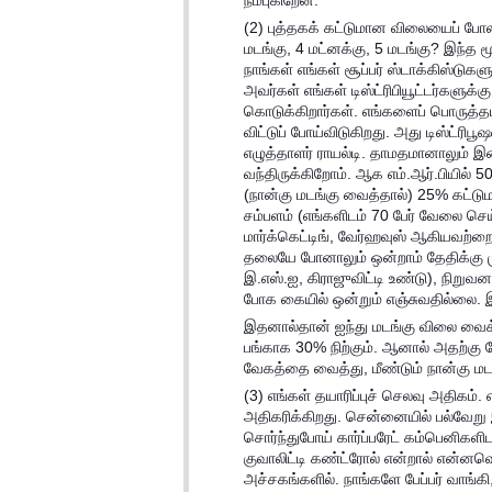
நம்புகிறேன்.
(2) புத்தகக் கட்டுமான விலையைப் போ
மடங்கு, 4 மட்னக்கு, 5 மடங்கு? இந்த ம
நாங்கள் எங்கள் சூப்பர் ஸ்டாக்கிஸ்டுக
அவர்கள் எங்கள் டிஸ்ட்ரிபியூட்டர்களுக
கொடுக்கிறார்கள். எங்களைப் பொருத்தமட
விட்டுப் போய்விடுகிறது. அது டிஸ்ட்ர
எழுத்தாளர் ராயல்டி. தாமதமானாலும் 
வந்திருக்கிறோம். ஆக எம்.ஆர்.பியில் 5
(நான்கு மடங்கு வைத்தால்) 25% கட்டு
சம்பளம் (எங்களிடம் 70 பேர் வேலை செய்க
மார்க்கெட்டிங், வேர்ஹவுஸ் ஆகியவற்ற
தலையே போனாலும் ஒன்றாம் தேதிக்கு மு
இ.எஸ்.ஐ, கிராஜுவிட்டி உண்டு), நிறு
போக கையில் ஒன்றும் எஞ்சுவதில்லை. இ
இதனால்தான் ஐந்து மடங்கு விலை வைக்க
பங்காக 30% நிற்கும். ஆனால் அதற்கு சேல்
வேகத்தை வைத்து, மீண்டும் நான்கு மடங
(3) எங்கள் தயாரிப்புச் செலவு அதிகம்
அதிகரிக்கிறது. சென்னையில் பல்வேறு 
சொர்ந்துபோய் கார்ப்பரேட் கம்பெனிகளி
குவாலிட்டி கண்ட்ரோல் என்றால் என்
அச்சகங்களில். நாங்களே பேப்பர் வாங்கி, 