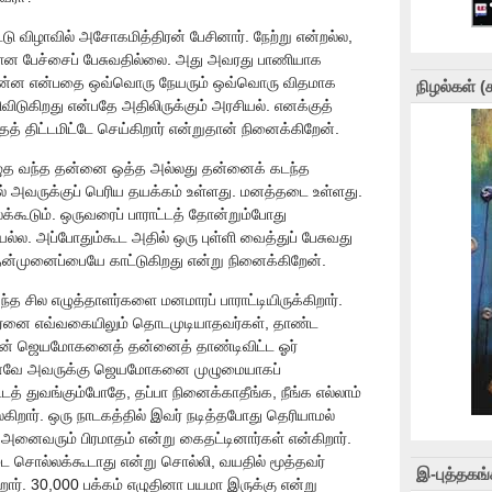
ு விழாவில் அசோகமித்திரன் பேசினார். நேற்று என்றல்ல,
ான பேச்சைப் பேசுவதில்லை. அது அவரது பாணியாக
 என்ன என்பதை ஒவ்வொரு நேயரும் ஒவ்வொரு விதமாக
நிழல்கள் 
ிவிடுகிறது என்பதே அதிலிருக்கும் அரசியல். எனக்குத்
 திட்டமிட்டே செய்கிறார் என்றுதான் நினைக்கிறேன்.
ழுத வந்த தன்னை ஒத்த அல்லது தன்னைக் கடந்த
ில் அவருக்குப் பெரிய தயக்கம் உள்ளது. மனத்தடை உள்ளது.
்கூடும். ஒருவரைப் பாராட்டத் தோன்றும்போது
ல்ல. அப்போதும்கூட அதில் ஒரு புள்ளி வைத்துப் பேசுவது
ன்முனைப்பையே காட்டுகிறது என்று நினைக்கிறேன்.
த சில எழுத்தாளர்களை மனமாரப் பாராட்டியிருக்கிறார்.
ரனை எவ்வகையிலும் தொடமுடியாதவர்கள், தாண்ட
ரன் ஜெயமோகனைத் தன்னைத் தாண்டிவிட்ட ஓர்
. எனவே அவருக்கு ஜெயமோகனை முழுமையாகப்
ாட்டத் துவங்கும்போதே, தப்பா நினைக்காதீங்க, நீங்க எல்லாம்
ிறார். ஒரு நாடகத்தில் இவர் நடித்தபோது தெரியாமல்
 அனைவரும் பிரமாதம் என்று கைதட்டினார்கள் என்கிறார்.
ொல்லக்கூடாது என்று சொல்லி, வயதில் மூத்தவர்
இ-புத்தகங்
ார். 30,000 பக்கம் எழுதினா பயமா இருக்கு என்று