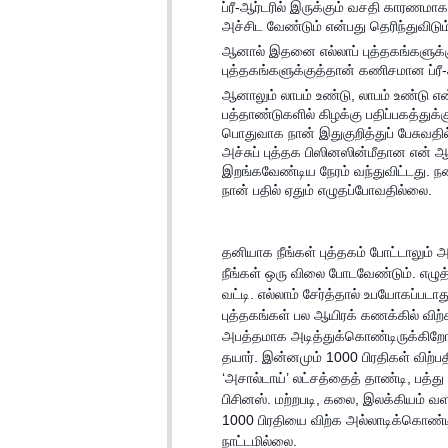
ப்ரீ-ஆர்டரில் இருக்கும் வசதி காரணம
அச்சிட வேண்டும் என்பது தெரிந்துவிடும
ஆனால் இதனை எல்லாப் புத்தகங்களுக்க
புத்தகங்களுக்குத்தான் கணிசமான ப்ரீ-ஆ
ஆனாலும் லாபம் உண்டு, லாபம் உண்டு எ
பத்தாண்டுகளில் கிழக்கு பதிப்பகத்துக
பொதுவாக நான் இதுகுறித்துப் பேசுவதில
அச்சுப் புத்தக பிஸினஸின்மீதான என் ஆ
இறங்கவேண்டிய நேரம் வந்துவிட்டது. 
நான் பதில் ஏதும் எழுதப்போவதில்லை.
தனியாக நீங்கள் புத்தகம் போட்டாலும் அத
நீங்கள் ஒரு விலை போடவேண்டும். எழுத்து
வட்டி. எல்லாம் சேர்த்தால் உபயோகப்பட
புத்தகங்கள் பல ஆயிரக் கணக்கில் விற
அபத்தமாக அடித்துக்கொண்டிருக்கிறோம்
தயார். இன்னமும் 1000 பிரதிகள் விற்
‘அசால்டாய்’ லட்சத்தைத் தாண்டி, பத்த
பிசினஸ். மற்றபடி, கலை, இலக்கியம் வ
1000 பிரதியை விற்க அல்லாடிக்கொண்ட
நாட்டமில்லை.