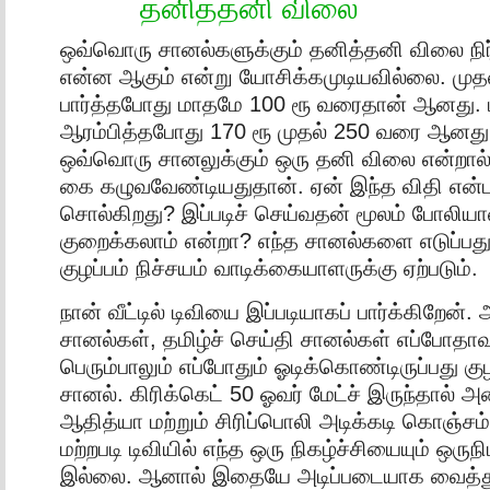
தனித்தனி விலை
ஒவ்வொரு சானல்களுக்கும் தனித்தனி விலை நி
என்ன ஆகும் என்று யோசிக்கமுடியவில்லை. முதல
பார்த்தபோது மாதமே 100 ரூ வரைதான் ஆனது. டி
ஆரம்பித்தபோது 170 ரூ முதல் 250 வரை ஆனது.
ஒவ்வொரு சானலுக்கும் ஒரு தனி விலை என்றால
கை கழுவவேண்டியதுதான். ஏன் இந்த விதி என்பத
சொல்கிறது? இப்படிச் செய்வதன் மூலம் போலிய
குறைக்கலாம் என்றா? எந்த சானல்களை எடுப்பது,
குழப்பம் நிச்சயம் வாடிக்கை
யாளருக்கு ஏற்படும்.
நான் வீட்டில் டிவியை இப்படியாகப் பார்க்கிறேன்
சானல்கள், தமிழ்ச் செய்தி சானல்கள் எப்போதாவத
பெரும்பாலும் எப்போதும் ஓடிக்கொண்டிருப்பது 
சானல். கிரிக்கெட் 50 ஓவர் மேட்ச் இருந்தால் அத
ஆதித்யா மற்றும் சிரிப்பொலி அடிக்கடி கொஞ்சம் ந
மற்றபடி டிவியில் எந்த ஒரு நிகழ்ச்சியையும் ஒருநிம
இல்லை. ஆனால் இதையே அடிப்படையாக வைத்து 