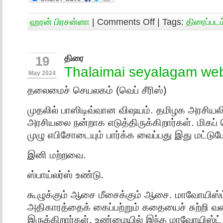
ஹரன் பிரசன்னா
|
Comments Off
| Tags:
திரைப்படம
திரை
19
Thalaimai seyalagam web
May 2024
தலைமைச் செயலகம் (வெப் சீரிஸ்)
முதலில் பாஸிடிவ்வான விஷயம். தமிழக அரசியலின
அரசியலை நன்றாக எடுத்திருக்கிறார்கள். மிகப் 
முழு எபிசோடையும் பார்க்க வைப்பது இது மட்டும
இனி மற்றவை.
ஸ்பாய்லர்ஸ் உண்டு.
கூழுக்கும் ஆசை மீசைக்கும் ஆசை. மாவோயிஸ்
அதிகாரத்தைக் கைப்பற்றும் கதையைச் சுற்றி வ
இருக்கிறார்கள். உண்மையில் இந்த மாவோயிஸ்ட் 