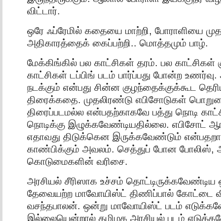
விட்டார்.
ஒரே ஃப்ரேமில் கதையை மாற்றி, போராளியை முதல
அதிகாரத்தைக் கைப்பற்றி.. மொத்தமும் பாழ்.
மேக்கிங்கில் பல காட்சிகள் தரம். பல காட்சிகள்
காட்சிகள் டப்பிங் படம் பார்ப்பது போன்ற உணர்வு
நடக்கும் என்பது சின்ன குழந்தைக்குக்கூட தெ
திரைக்கதை. முதலிரண்டு எபிசோடுகள் பொற
திரைப்படமல்ல என்பதற்காகவே பத்து நொடி காட்
நொடிக்கு இழுக்கவேண்டியதில்லை. எபிசோட் ஆரம
எதாவது திடுக்கென இருக்கவேண்டும் என்பத
காண்பிக்கும் அவலம். செத்துப் போன போலிஸ்
கொடுமைகளின் வரிசை.
அரசியல் சீரிஸாக உச்சம் தொட்டிருக்கவேண்டிய 
தேவையற்ற மாவோயிஸ்ட் திணிப்பால் கோட்டை விட்
வசந்தபாலன். ஒன்று மாவோயிஸ்ட் படம் எடுக்கவ
இல்லையென்றால் தமிழக அரசியல் படம் எடுக்கவ