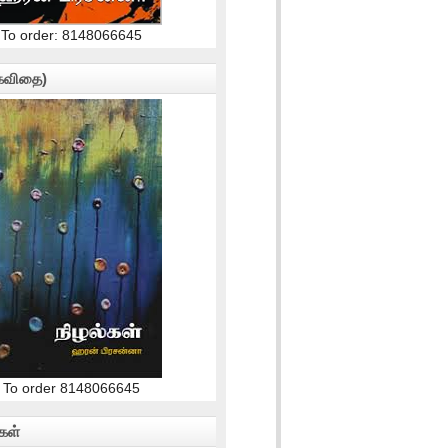
To order: 8148066645
(கவிதை)
To order 8148066645
கள்