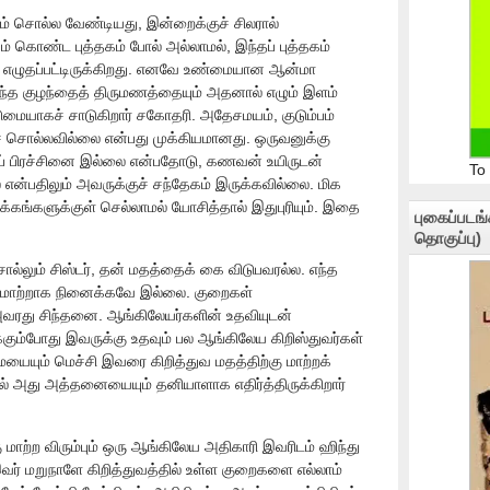
நாம் சொல்ல வேண்டியது, இன்றைக்குச் சிலரால்
கம் கொண்ட புத்தகம் போல் அல்லாமல், இந்தப் புத்தகம்
்து எழுதப்பட்டிருக்கிறது. எனவே உண்மையான ஆன்மா
ிருந்த குழந்தைத் திருமணத்தையும் அதனால் எழும் இளம்
ையாகச் சாடுகிறார் சகோதரி. அதேசமயம், குடும்பம்
் சொல்லவில்லை என்பது முக்கியமானது. ஒருவனுக்கு
குப் பிரச்சினை இல்லை என்பதோடு, கணவன் உயிருடன்
To
 என்பதிலும் அவருக்குச் சந்தேகம் இருக்கவில்லை. மிக
க்கங்களுக்குள் செல்லாமல் யோசித்தால் இதுபுரியும். இதை
புகைப்படங
தொகுப்பு)
்லும் சிஸ்டர், தன் மதத்தைக் கை விடுபவரல்ல. எந்த
கு மாற்றாக நினைக்கவே இல்லை. குறைகள்
வரது சிந்தனை. ஆங்கிலேயர்களின் உதவியுடன்
ிக்கும்போது இவருக்கு உதவும் பல ஆங்கிலேய கிறிஸ்துவர்கள்
யும் மெச்சி இவரை கிறித்துவ மதத்திற்கு மாற்றக்
ால் அது அத்தனையையும் தனியாளாக எதிர்த்திருக்கிறார்
மாற்ற விரும்பும் ஒரு ஆங்கிலேய அதிகாரி இவரிடம் ஹிந்து
ர் மறுநாளே கிறித்துவத்தில் உள்ள குறைகளை எல்லாம்