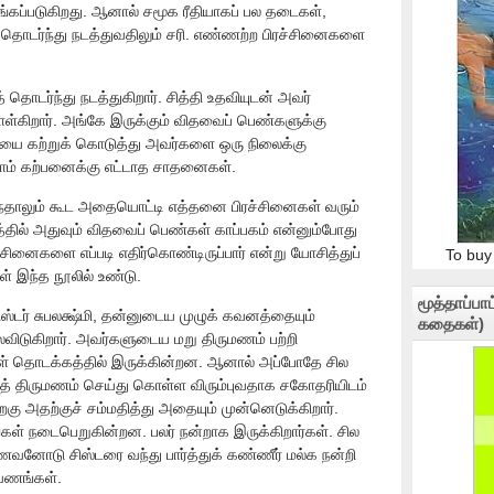
்கப்படுகிறது. ஆனால் சமூக ரீதியாகப் பல தடைகள்,
தொடர்ந்து நடத்துவதிலும் சரி. எண்ணற்ற பிரச்சினைகளை
தொடர்ந்து நடத்துகிறார். சித்தி உதவியுடன் அவர்
்கிறார். அங்கே இருக்கும் விதவைப் பெண்களுக்கு
்வியை கற்றுக் கொடுத்து அவர்களை ஒரு நிலைக்கு
லாம் கற்பனைக்கு எட்டாத சாதனைகள்.
்தாலும் கூட அதையொட்டி எத்தனை பிரச்சினைகள் வரும்
லத்தில் அதுவும் விதவைப் பெண்கள் காப்பகம் என்னும்போது
சினைகளை எப்படி எதிர்கொண்டிருப்பார் என்று யோசித்துப்
To buy
கள் இந்த நூலில் உண்டு.
மூத்தாப்ப
ிஸ்டர் சுபலக்ஷ்மி, தன்னுடைய முழுக் கவனத்தையும்
கதைகள்)
லவிடுகிறார். அவர்களுடைய மறு திருமணம் பற்றி
ள் தொடக்கத்தில் இருக்கின்றன. ஆனால் அப்போதே சில
் திருமணம் செய்து கொள்ள விரும்புவதாக சகோதரியிடம்
ு அதற்குச் சம்மதித்து அதையும் முன்னெடுக்கிறார்.
் நடைபெறுகின்றன. பலர் நன்றாக இருக்கிறார்கள். சில
வனோடு சிஸ்டரை வந்து பார்த்துக் கண்ணீர் மல்க நன்றி
வணங்கள்.