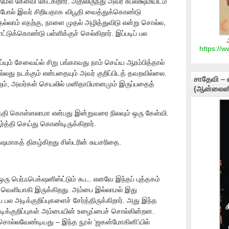
மேல் கேள்வி கேட்கிறார். அதிலிருந்து அவர் சுபலக்ஷ்மியிடம்
தேபோல் இவர் சிறியதாக விபூதி வைத்துக்கொண்டு
தெல்லாம் எதற்கு, நாளை முதல் அழித்துவிடு என்று சொல்ல,
ோட்டுக்கொண்டு பள்ளிக்குச் செல்கிறார். இப்படிப் பல
https://
யும் சேவைய்ல் சிறு பங்காவது நாம் செய்ய ஆரம்பித்தால்
்லது நடக்கும் என்பதையும் அவர் குறிப்பிடத் தவறவில்லை.
சாதேவி – 
ும், அவர்கள் செயலில் மனிதாபிமானமும் இருப்பதைத்
(ஆன்லைனி
த்தி கொள்ளலாமா என்பது இன்றுவரை நிலவும் ஒரு கேள்வி.
்த்தி செய்து கொண்டிருக்கிறார்.
ஷமாகத் திகழ்கிறது சிஸ்டரின் சுயசரிதை.
ரு பெர்ஃபெக்‌ஷனிஸ்ட்டும் கூட. எனவே இந்தப் புத்தகம்
க வெளியாகி இருக்கிறது. அம்பை இல்லாமல் இது
 அடிக்குறிப்புகளைச் சேர்த்திருக்கிறார். அது இந்த
அடிக்குறிப்புகள் அம்பையின் உழைப்பைச் சொல்கின்றன.
சொல்லவேண்டியது – இந்த நூல் ‘ஜகன்மோகினி’யில்