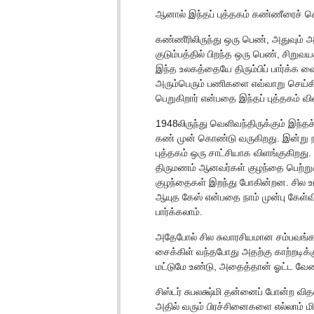
ஆனால் இந்தப் புத்தகம் கண்ணீரைச் ச
கண்ணீரிலிருந்து ஒரு பெண், அதுவும் 
குடும்பத்தில் பிறந்த ஒரு பெண், சி
இந்த உலகத்தையே திரும்பிப் பார்க்க வ
அரும்பெரும் பணிகளை எவ்வாறு செய்கிறா
பெறுகிறார் என்பதை இந்தப் புத்தகம் வி
1948லிருந்து வெளிவந்திருக்கும் இந்
கண் முன் கொண்டு வருகிறது. இன்று நா
புத்தகம் ஒரு சாட்சியாக விளங்குகிறது.
திருமணம் ஆனவர்கள் குழந்தை பெற்றுக்
குழந்தைகள் இறந்து போகின்றன. சில உயி
ஆயுத கேஸ் என்பதை நாம் முன்பு கேள்விப
பார்க்கலாம்.
அதேபோல் சில சுவாரசியமான சம்பவங்களும
சைக்கிள் வந்தபோது அதற்கு காற்றடிக்கு
மட்டுமே உண்டு, அதைத்தான் ஓட்ட வேண்ட
சிஸ்டர் சுபலக்ஷ்மி தன்னைப் போன்ற வ
அதில் வரும் பிரச்சினைகளை எல்லாம் மி