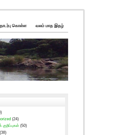
ொடர்பு கொள்ள
வலம் மாத இதழ்
)
orized
(24)
் குறிப்புகள்
(50)
(38)