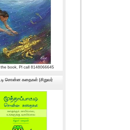
 the book, Pl call 8148066645
ாட்டி சொன்ன கதைகள் (சிறுவர்