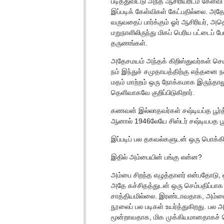
படித்துவிட்டு அந்த ஆசிரியரிடம் கேள்வி 
இப்படிக் கேள்விகள் கேட்பதில்லை. அ
வருவதைப் பார்க்கும் ஓர் ஆசிரியர், அ
மறுநாளிலிருந்து மிகப் பெரிய பட்டைப் ப
தருணங்கள்.
அதேசமயம் அந்தக் கிறிஸ்துவர்கள் செய்
நம் இந்துச் சமுதாயத்திற்கு எத்தனை நல
மதம் மாற்றம் ஒரு நோக்கமாக இருந்தால
தெளிவாகவே குறிப்பிடுகிறார்.
கணவன் இல்லாதவர்கள் சஷ்டியப்த பூர்
ஆனால் 1946லேயே சிஸ்டர் சஷ்டியபத பூர
இப்படிப் பல தகவல்களுடன் ஒரு பொக்கி
இதில் அம்பையின் பங்கு என்ன?
அம்பை சிறந்த எழுத்தாளர் என்பதோடு, ஒ
அதே கச்சிதத்துடன் ஒரு செம்பதிப்பா
சாத்தியமில்லை. இரண்டாவதாக, அம்பை பல
நூலைப் பல படிகள் உயர்த்துகிறது. பல 
மூன்றாவதாக, மிக முக்கியமானதாகச் 