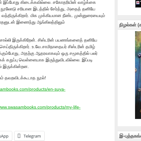
் இப்போது கிடைக்கவில்லை. சகோதரியின் வாழ்க்கை
த நூலோடு சரியான இடத்தில் சேர்த்து, அதைத் தனியே
 வந்திருக்கிறார். மிக முக்கியமான நீண்ட முன்னுரையையும்
நாதனுடன் இணைந்து ஆங்கிலத்திலும்
நிழல்கள் 
 சொல்லி இருக்கிறேன். சிஸ்டரின் பயணங்களைத் தனியே
ய்திருக்கிறார். உ.வே.சாமிநாதையர் சிஸ்டரின் தமிழ்
கும்போது, அதற்கு ஆதரவாகவும் ஒரு சமூகத்தில் பலர்
மாகக் கறுப்பு வெள்ளையாக இருந்துவிடவில்லை. இப்படி
் இருக்கின்றன.
யம் தவறவிடக்கூடாத நூல்!
sambooks.com/products/en-suya-
/www.swasambooks.com/products/my-life-
இ-புத்தகங்
sApp
Telegram