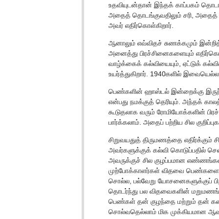
உதவியுடன்தான் இந்தக் காப்பகம் தொடங
அதைத் தொடங்குவதிலும் சரி, அதைத் 
அவர் எதிர்கொள்கிறார்.
ஆனாலும் எவ்விதச் சுணக்கமும் இன்றித் 
அனைத்து பிரச்சினைகளையும் எதிர்கொள
வாழ்க்கைக் கல்வியையும், ஏட்டுக் கல
உயர்த்துகிறார். 1940களில் இவையெல்
பெண்களின் ஹாஸ்டல் இன்றைக்கு இருந
என்பது நமக்குத் தெரியும். அந்தக் கா
கூடுதலாக வரும் ரோமியோக்களின் பிரச்
பார்க்கலாம். அதைப் பற்றிய சில குறிப்பு
சிறுவயதுத் திருமணத்தை எதிர்க்கும் ச
அவர்களுக்குக் கல்வி கொடுப்பதில் செ
அவருக்குச் சில குழப்பமான எண்ணங்க
முற்போக்காளர்கள் விதவை பெண்களைத
சொல்ல, பல்வேறு யோசனைகளுக்குப் பிறக
தொடர்ந்து பல விதவைகளின் மறுமணங்கள
பெண்கள் தன் குழந்தை மற்றும் தன் கண
சொல்வதெல்லாம் மிக முக்கியமான ஆ