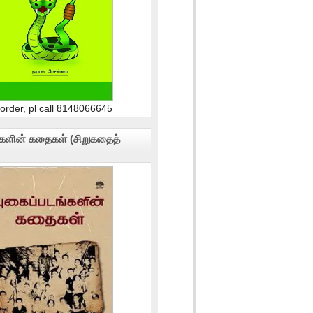
 order, pl call 8148066645
்களின் கதைகள் (சிறுகதைத்