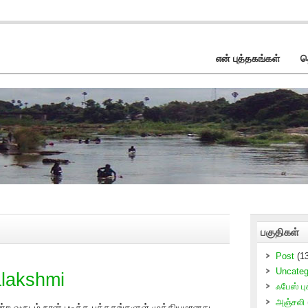
என் புத்தகங்கள்
த
பகுதிகள்
Post
(13
Uncateg
alakshmi
ஃபேஸ் புக
அஞ்சலி
்ற வருடம் நான் படித்த புத்தகங்களுள் முக்கியமானது.