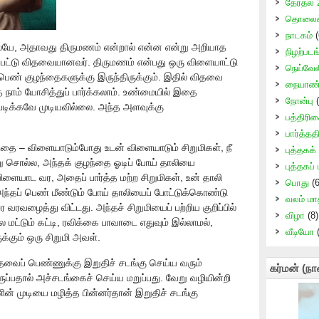
தேர்தல்
தொலைக்
நாடகம்
(
ிலேயே, அதாவது திருமணம் என்றால் என்ன என்று அறியாத
நிழற்படங
பட்டு விதவையானவர். திருமணம் என்பது ஒரு விளையாட்டு
நெய்வேல
பெண் குழந்தைகளுக்கு இருந்திருக்கும். இதில் விதவை
நையாண்
ை நாம் யோசித்துப் பார்க்கலாம். உண்மையில் இதை
நோன்பு
(
 படிக்கவே முடியவில்லை. அந்த அளவுக்கு
பத்திரி
பார்த்ததி
தை – விளையாடும்போது உடன் விளையாடும் சிறுமிகள், நீ
புத்தகக்
ு சொல்ல, அந்தக் குழந்தை ஓடிப் போய் தாலியை
புத்தகப்
விளையாட வர, அதைப் பார்த்த மற்ற சிறுமிகள், உன் தாலி
பொது
(6
அந்தப் பெண் மீண்டும் போய் தாலியைப் போட்டுக்கொண்டு
வலம் மா
வழைத்து விட்டது. அந்தச் சிறுமியைப் பற்றிய குறிப்பில்
விழா
(8)
லை மட்டும் கட்டி, ரவிக்கை பாவாடை எதுவும் இல்லாமல்,
வீடியோ
(
ுக்கும் ஒரு சிறுமி அவள்.
ைப் பெண்ணுக்கு இறுதிச் சடங்கு செய்ய வரும்
கர்மன் (நா
ுப்பதால் அச்சடங்கைச் செய்ய மறுப்பது. வேறு வழியின்றி
் முடியை மழித்த பின்னர்தான் இறுதிச் சடங்கு