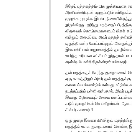
இந்தப் புத்தகத்தில் மிக முக்கியமாக 
அரசியல்சரியுடன் எழுதப்படும் உள்நோக்
முழுக்க முழுக்க இயல்பு நிலையிலிருந
இருக்கிறது. ஹிந்து மதத்தைப் பீடித்த
விதவைக் கொடுமைகளையும் மிகக் கடும
என்னும் அமைப்பை அவர் உதறித் தள்ளச
ஒருத்தி என்ற கோட்பாட்டிலும் அவருக்
இல்லாவிட்டால் மறுமணத்தில் தவறில்லை
உயர்ந்த சரியான லட்சியம் இதுதான். மய
அன்றே யோசித்திருக்கிறார் சகோதரி.
தன் மதத்தைச் சேர்ந்த குறைகளைச் சொல
ஒரு காலத்திலும் அவர் தன் மதத்துக்
களையப்படவேண்டும் என்பது மட்டுமே அ
நடத்தப்படும் பள்ளி என்பதால், இவர் பட
இவரது அறிவையும் சேவை மனப்பான்மையை
கடும் முயற்சிகள் செய்கிறார்கள். ஆன
சிஸ்டர் சுபலக்ஷ்மி.
ஒரு முறை இவரை கிறித்துவ மதத்திற்கு 
மதத்தில் உள்ள குறைகளைச் சொல்ல, இவ