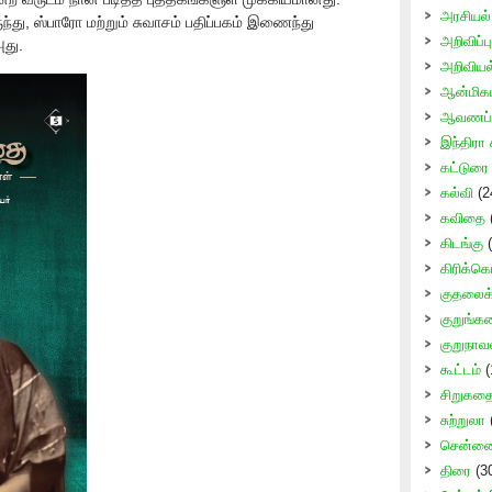
அரசியல்
ந்து, ஸ்பாரோ மற்றும் சுவாசம் பதிப்பகம் இணைந்து
அறிவிப்பு
அது.
அறிவிய
ஆன்மிகம
ஆவணப் 
இந்திரா 
கட்டுரை
கல்வி
(2
கவிதை
கிடங்கு
(
கிரிக்கெ
குதலைக் 
குறுங்க
குறுநாவ
கூட்டம்
(
சிறுகத
சுற்றுலா
சென்னை 
திரை
(3