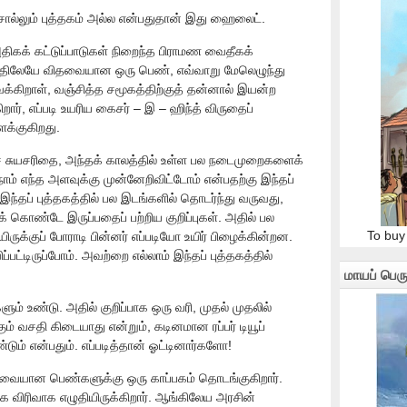
ொல்லும் புத்தகம் அல்ல என்பதுதான் இது ஹைலைட்.
அதிகக் கட்டுப்பாடுகள் நிறைந்த பிராமண வைதீகக்
றுவயதிலேயே விதவையான ஒரு பெண், எவ்வாறு மேலெழுந்து
ைக்கிறாள், வஞ்சித்த சமூகத்திற்குத் தன்னால் இயன்ற
ர், எப்படி உயரிய கைசர் – இ – ஹிந்த் விருதைப்
ளக்குகிறது.
தச் சுயசரிதை, அந்தக் காலத்தில் உள்ள பல நடைமுறைகளைக்
ம் எந்த அளவுக்கு முன்னேறிவிட்டோம் என்பதற்கு இந்தப்
 இந்தப் புத்தகத்தில் பல இடங்களில் தொடர்ந்து வருவது,
 கொண்டே இருப்பதைப் பற்றிய குறிப்புகள். அதில் பல
To buy
ருக்குப் போராடி பின்னர் எப்படியோ உயிர் பிழைக்கின்றன.
்பட்டிருப்போம். அவற்றை எல்லாம் இந்தப் புத்தகத்தில்
மாயப் பெரு
் உண்டு. அதில் குறிப்பாக ஒரு வரி, முதல் முதலில்
ம் வசதி கிடையாது என்றும், கடினமான ரப்பர் டியூப்
ும் என்பதும். எப்படித்தான் ஓட்டினார்களோ!
ிதவையான பெண்களுக்கு ஒரு காப்பகம் தொடங்குகிறார்.
க விரிவாக எழுதியிருக்கிறார். ஆங்கிலேய அரசின்