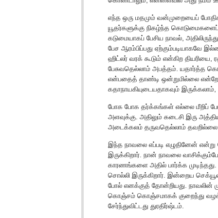
கொண்டாலும், என்னளவில் அது நம்ம ஊர
எந்த ஒரு மதமும் வன்முறையைப் போதி
யூதர்களுக்கு நிகழ்ந்த கொடுமைகளைப
கடுமையாகப் பேசிய நாவல், அதிலிருந
பேச ஆரம்பிப்பது ஏற்கும்படியாகவே இல
ஹிட்லர் வரக் கூடும் என்கிற தியரிய
பேசுவதெல்லாம் அபத்தம். யதார்த்த க
என்பதைத் தாண்டி ஒன்றுமில்லை என்றே 
கதாநாயகியுடையதாகவும் இருக்கலாம், 
போக போக தர்க்கங்கள் எல்லை மீறிப் போ
அளவுக்கு. அதிலும் கடைசி இரு அத்தியா
அடைக்கலம் தருவதெல்லாம் தவறில்லை, 
இந்த நாவலை எப்படி எழுதினேன் என்று ந
இருக்கிறார். நான் நாவலை வாசிக்கும
காரணங்களை அதில் பார்க்க முடிந்தது.
சொல்லி இருக்கிறார். இன்றைய செக்யூலர
போல் எனக்குத் தோன்றியது. நாவலின் மு
கொஞ்சம் கொஞ்சமாகக் குறைந்து வழக்க
சேர்ந்துவிட்டது துரதிர்ஷ்டம்.