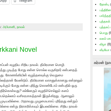
sApp
Telegram
நோன்பு
(
பத்திரி
பார்த்தத
புத்தகக
s:
அபிமானி
,
நாவல்
புத்தகப்
பொது
(6
வலம் ம
விழா
(8)
rkkani Novel
வீடியோ
கர்மன் (நா
னப்பன் எழுதிய சிறிய நாவல். தீவிரமான மொழி.
த்து முடித்த போது என்ன சொல்ல வருகிறார் என்பதைத்
தது. கோணங்கியின் எழுத்தளவுக்கு வெறுமை
த்தான் வேண்டும். தீவிரமான வாசனுக்கானது என்றாலும்
ுடிக்கும் போது என்ன புரிந்து கொண்டோம் என்பதில் ஒரு
எதிர்கொள்வது? எல்லோரும் எழுதிச்செல்லும் களம்
 என்பதெல்லாம் வசீகரமாகத்தான் இருக்கிறது. ஆனாலும்
முடியவில்லை. அதாவது முழுமையாகப் புரிந்தது என்றும்
ல்லை என்று நிராகரிக்கவும் இயலவில்லை. சிறிய நாவல்