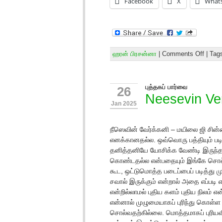
Facebook
X
What
ஹரன் பிரசன்னா
|
Comments Off
| Tag
புத்தகப் பார்வை
26
Neesevin Ve
Jan 2025
நீஸெவின் வேர்க்கனி – மயிலை ஜி சின்
எனக்கானதல்ல. ஒவ்வொரு பத்தியும் படி
தனித்தனியே யோசிக்க வேண்டி இருந்
கொண்டதல்ல என்பதையும் இங்கே சொல்ல
கூட, ஒட்டுமொத்த படைப்பைப் படித்து ம
சவால் இருக்கும் என்றால் அதை எப்படி 
என்றில்லாமல் புதிய களம் புதிய நிலம்
என்னால் முழுமையாகப் புரிந்து கொள்ள 
சொல்வதற்கில்லை. மொத்தமாகப் புரியவி