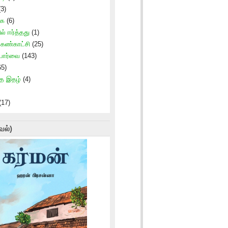
3)
கை
(6)
ில் ஈர்த்தது
(1)
் கண்காட்சி
(25)
 பார்வை
(143)
5)
ாத இதழ்
(4)
(17)
வல்)