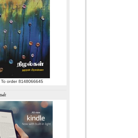
To order 8148066645
கள்