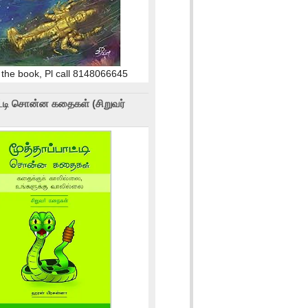
 the book, Pl call 8148066645
ாட்டி சொன்ன கதைகள் (சிறுவர்