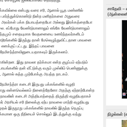
் செக்யூலர் ஜல்லியாகவே தெரிந்தது.
சாதேவி – 
க்கவில்லை என்பது வரை சரி, ஆனால் யூத மண்ணில்
(ஆன்லைனி
் பார்த்துக்கொண்டு நின்ற மனிதர்களை அதுவரை
்து அவர்கள் பக்க நியாயத்தையோ அல்லது இரக்கத்தையோ
்லை. எப்போது வேண்டுமானாலும் எங்கே வேண்டுமானாலும்
ை, ரத்தமும் சதையுமாக வேதனையை உணர்ந்தவர்களிடம்
ொடூரங்களில் இருந்து தான் மேலெழுந்துவிட்டதான பாவனை
எனக்குப் பட்டது. இந்தப் பாவனை
நேமிசந்த்ராவினுடையதாகவும் இருக்கலாம்.
கின்றன. இது நாவலா தர்க்கமா என்ற குழப்பம் ஏற்படும்
யங்களில் தன் வீட்டுக்கு வரும் முஸ்லிம் பெண்ணுக்கு
ஆனால் சுத்த முற்போக்கு அபத்த நாடகம்.
ேமிசந்த்ரா கடைசி இருபது பக்கங்களில் எழுதி
்போது என்னவெல்லாம் நினைத்தேனோ அதற்கு ஏற்றாற்போன்ற
 நாவலின் கடைசி அத்தியாத்தைத் திருத்தி எழுதியதாகச்
் அரசியல் சரி நிலைக்கு ஏற்ப நாவலை மாற்றி எழுதியது
தல் இருநூறு பக்கங்களில் நாவலில் இருந்த நெருப்பு
மான ஒரு நீதியைச் சொல்லும் இடத்துக்கு வந்து
நிழல்கள் 