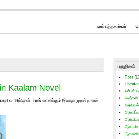
என் புத்தகங்கள்
த
பகுதிகள்
Post
(1
Uncateg
in Kaalam Novel
ஃபேஸ் புக
அஞ்சலி
் பாதி வாசித்தேன். நான் வாசிக்கும் இவரது முதல் நாவல்
அரசியல்
அறிவிப்ப
அறிவிய
ஆன்மிக
ஆவணப் 