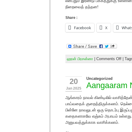
என்பதும் இரண்டு பக்கத்துக்கு உள்ளான
நிறைவைத் தந்தன!
Share :
Facebook
X
What
ஹரன் பிரசன்னா
|
Comments Off
| Tag
Uncategorized
20
Aangaaram 
Jan 2025
ஆங்காரம் நாவல் கிண்டிலில் வாசித்தே
பாய்வதைக் குறைத்திருக்கலாம். நெல்ல
பின்னே நாவலுடன் ஒரு தொடர்பு இருப்
கதைகளாகவே எஞ்சும் அபாயம் உள்ளது. ந
அனுபவத்துக்காக வாசிக்கலாம்.