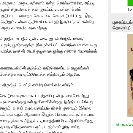
ிக அருமை. மானுட தரிசனம் என்று சொல்வார்களே, அப்படி
 யூதச் சிறுமியைத் தன் குடும்பப் பெண்ணாக்கிக்
To
 குடும்பம் மனதைக் கொள்ளை கொண்டு விட்டது. இந்த
ிலும் கன்னடத்தில் எப்படி எழுதி இருப்பார்கள் என்கிற
புகைப்படங
தொகுப்பு)
ான அனுபவமாகவே அமைந்தது.
 தன் முதிய வயதில் தன் கணவனுடன் மேற்கொள்ளும்
ப்பதும், யூதர்களுக்கு இழைக்கப்பட்ட கொடுமைகளை அது
ுமொத்த உலகின் அடக்குமுறைகளுக்கு எதிராக நினைக்கத்
் கதாநாயகியின் குடும்பம் எதிர்கொண்ட அராஜகங்கள்
டும்பத்திற்கான ஒட்டுமொத்த சித்திரமும் அதுவே.
் திருஷ்டிப் பொட்டு என்றே சொல்லவேண்டும்.
 கொடுமைகளுக்காகப் பரிதவிப்புடன் நாவல் பேசுகிறது.
அரவணைத்தது என்று சிலாகிக்கிறது. இந்தியா பல்வேறு
ாலும், அதன் அரவணைப்பில் எந்தக் குறையும் இல்லை
க் கண்டதும் அதுவரை இருந்த நினைவுகள் தர்க்கமாக
களுக்காக அந்தக் கதாபாத்திரம் பேச ஆரம்பிக்கிறது.,
https://
த்த மத விடுதலையை ஒட்டிய தர்க்கம் இது என்று