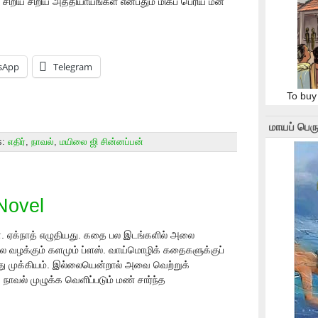
 சிறிய சிறிய அத்தியாயங்கள் என்பதும் மிகப் பெரிய மன
sApp
Telegram
To buy
மாயப் பெரு
s:
எதிர்
,
நாவல்
,
மயிலை ஜி சின்னப்பன்
Novel
ன். ஏக்நாத் எழுதியது. கதை பல இடங்களில் அலை
ை‌ வழக்கும் களமும் ப்ளஸ். வாய்மொழிக் கதைகளுக்குப்
பது முக்கியம். இல்லையென்றால் அவை வெற்றுக்
ாவல் முழுக்க வெளிப்படும் மண் சார்ந்த