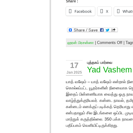
Share :
Facebook
X
What
ஹரன் பிரசன்னா
|
Comments Off
| Tag
புத்தகப் பார்வை
17
Yad Vashem
Jan 2025
யாத் வஷேம் – யாத் வஷேம் என்றால் நி
கொல்லப்பட்ட யூதர்களின் நினைவாக ஜெர
இதைப் பின்னணியாக வைத்து ஒரு நாவல
வாழ்த்துக்குரியவர். கன்னட நாவல், தமிழ
கன்னடம் எனக்குப் படிக்கத் தெரியாது
என்பதாலும் சில இடங்களை ஒப்பிட முடிய
மாற்றுக் கருத்தில்லை. 350 பக்க நாவல
பதிப்பகம் வெளியிட்டிருக்கிறது.