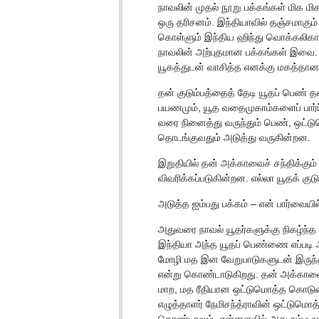
நாவலின் முதல் நூறு பக்கங்கள் மிக ம
ஒரு தரிசனம். இந்தியாவில் தஞ்சமாகும்
கொள்ளும் இந்திய ஹிந்து வொக்கலிகா
நாவலின் அற்புதமான பக்கங்கள் இவை. அத
யூகத்துடன் வாசித்த எனக்கு மகத்த
தன் குடும்பத்தைத் தேடி யூதப் பெண்
பயணமும், யூத வதைமுகாம்களைப் பார்
வரை நினைத்து வருந்தும் பெண், ஒட்ட
தொடங்குவதும் அடுத்து வருகின்றன.
இறுதியில் தன் அக்காவைச் சந்திக்கும
விவரிக்கப்படுகின்றன. எல்லா யூதக் கு
அடுத்த ஐம்பது பக்கம் – என் பார்வையில
அதுவரை நாவல் யூதர்களுக்கு நிகழ்ந்த
இந்தியா அந்த யூதப் பெண்ணை எப்படி 
மோழி மத இன வேறுபாடுகளுடன் இருந்த
என்று கொண்டாடுகிறது. தன் அக்காவை
மாற, மத ரீதியான ஒட்டுமொத்த கொடுமை
எழுத்தாளர் நேமிசந்த்ராவின் ஒட்டுமொ