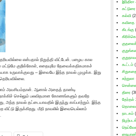
இந்திரா 
கட்டுரை
கல்வி
(2
கவிதை
கிடங்கு
(
கிரிக்கெ
குதலைக் 
குறுங்
குறுநாவ
ியவில்லை என்பதால் நிறுத்தி விட்டேன். பழைய கால
கூட்டம்
(
ம் மட்டுமே குறிக்கோள், எதையுமே தேவைக்கதிகமாகச்
சிறுகத
ையாக உருவாக்குவது – இவையே இந்த நாவல் முழுக்க. இது
சுற்றுலா
 தெரியவில்லை.
சென்னை 
ல்லாம் அவசியம்தான். ஆனால் அதைத் தாண்டி
திரை
(3
ோக்கிச் செல்லும் பலவிதமான கோணங்களும் தவறே
தேர்தல்
்பது, அந்த நாவல் தட்டையாவதில் இருந்து காப்பாற்றும். இந்த
தொலைக்
 விட்டு இருக்கிறது. மீதி நாவலில் இவையெல்லாம்
நாடகம்
(
.
நிழற்படங
நெய்வேல
நையாண்