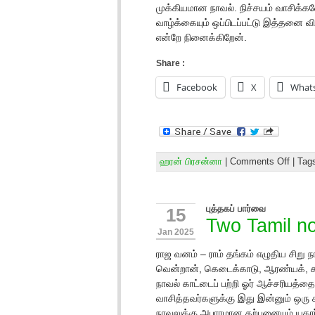
முக்கியமான நாவல். நிச்சயம் வாசிக்கவ
வாழ்க்கையும் ஒப்பிடப்பட்டு இத்தனை வ
என்றே நினைக்கிறேன்.
Share :
Facebook
X
What
ஹரன் பிரசன்னா
|
Comments Off
| Tag
புத்தகப் பார்வை
15
Two Tamil n
Jan 2025
ராஜ வனம் – ராம் தங்கம் எழுதிய சிறு 
வென்றான், கெடைக்காடு, ஆரண்யக், க
நாவல் காட்டைப் பற்றி ஓர் ஆச்சரியத்த
வாசித்தவர்களுக்கு இது இன்னும் ஒரு கா
நாவலுக்கு அபாரமான கற்பனையும் யதா