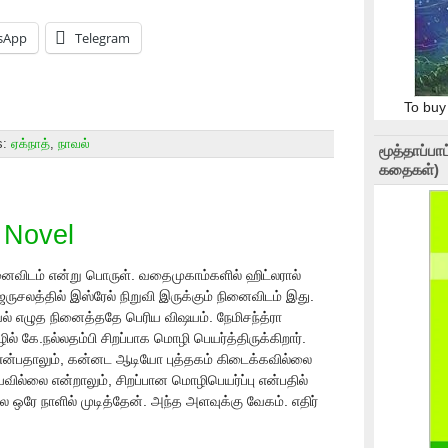
sApp
Telegram
To buy
s:
ஏக்நாத்
,
நாவல்
மூத்தாப்ப
கதைகள்)
 Novel
னைவிடம் என்று பொருள். வதைமுகாம்களில் ஹிட்லரால்
ுசலத்தில் இஸ்ரேல் நிறுவி இருக்கும் நினைவிடம் இது.
் எழுத நினைத்ததே பெரிய விஷயம். நேமிசந்த்ரா
ில் கே.நல்லதம்பி சிறப்பாக மொழி பெயர்த்திருக்கிறார்.
 என்பதாலும், கன்னட ஆடியோ புத்தகம் கிடைக்கவில்லை
வில்லை என்றாலும், சிறப்பான மொழிபெயர்ப்பு என்பதில்
ை ஒரே நாளில் முடித்தேன். அந்த அளவுக்கு வேகம். எதிர்