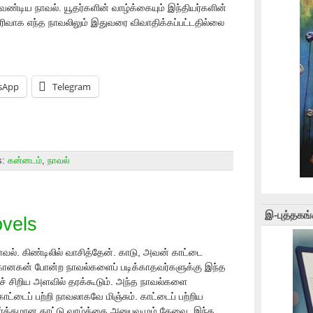
ேண்டிய நாவல். யூதர்களின் வாழ்க்கையும் இந்தியர்களின்
ிரிவாக எந்த நாவலிலும் இதுவரை விவாதிக்கப்பட்டதில்லை
sApp
Telegram
s:
கன்னடம்
,
நாவல்
இ-புத்தகங்
ovels
நாவல். கிண்டிலில் வாசித்தேன். காடு, அவன் காட்டை
ானகன் போன்ற நாவல்களைப் படிக்காதவர்களுக்கு இந்த
ைச் சிறிய அளவில் தரக்கூடும். அந்த நாவல்களை
ட்டைப் பற்றி நாவலாகவே மிஞ்சும். காட்டைப் பற்றிய
ர்த்தமான காட்டு வாழ்க்கை அனுபவமும் தேவை. இந்த