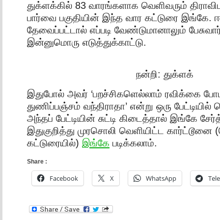
துக்ளக்கில் 83 வாரங்களாக வெளிவரும் திராவ
பார்வை பகுதியின் இந்த வார கட்டுரை இங்கே.
தேவைப்பட்டால் எப்படி வேண்டுமானாலும் பேசுவார
இன்னுமொரு எடுத்துக்காட்டு.
நன்றி: துக்ளக்
இதுபோல் அவர் ‘பறச்சிகளெல்லாம் ரவிக்கை போட
துணிப்பஞ்சம் வந்திராதா’ என்று ஒரு பேட்டியில் 
அந்தப் பேட்டியின் சுட்டி கிடைத்தால் இங்கே சேர
இதுகுறித்து முரசொலி வெளியிட்ட கார்ட்டூனை 
கட்டுரையில்)
இங்கே
படிக்கலாம்.
Share :
Facebook
X
WhatsApp
Tel