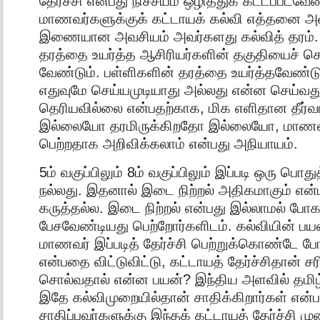
தேர்ச்சி என்பது நிச்சயம் ஒழித்துக் கட்டப்படவே
மாணவர்களுக்குக் கட்டாயக் கல்வி எத்தனை 
இணையான அவசியம் அவர்களது கல்வித் தரம். 
தரத்தை உயர்த்த ஆசிரியர்களின் தகுதியைச் ச
வேண்டும். பள்ளிகளின் தரத்தை உயர்த்தவேண்டு
எதுவுமே செய்யமுடியாது அல்லது என்ன செய்வது
தெரியவில்லை என்பதற்காக, மிக எளிதான தீர்வ
இல்லையோ தரமிருக்கிறதோ இல்லையோ, மாணவர்
பெற்றதாக அறிவிக்கலாம் என்பது அநியாயம்.
5ம் வகுப்பிலும் 8ம் வகுப்பிலும் இப்படி ஒரு பொதுத
நல்லது. இதனால் இடை நிற்றல் அதிகமாகும் என்
கருத்தல்ல. இடை நிற்றல் என்பது இல்லாமல் போக
பேசவேண்டியது பெற்றோர்களிடம். கல்வியின் பயன
மாணவர் இப்படித் தேர்ச்சி பெற்றுக்கொண்டே 
என்பதை விட்டுவிட்டு, கட்டாயத் தேர்ச்சிதான் சர
சொல்வதால் என்ன பயன்? இந்திய அளவில் தமிழ
இதே கல்விமுறையில்தான் சாதிக்கிறார்கள் என்
சாதிப்பவர்களுக்கு இந்தக் கட்டாயத் தேர்ச்சி 