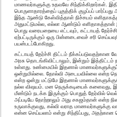
மாணவர்களுக்கு உதவவே சிந்திக்கிறார்கள். இத
பொருளாதாரத்தைப் புகுத்திக் குழப்பப் பார்ப்பத
இந்த ஆண்டு கேள்வித்தாள் நிச்சயம் எளிதாகத்த
அதுமட்டுமல்ல, எல்லா ஆண்டும் எளிதாகத்தான் இ
பொது வரையறையை எட்டவும், கட்டாயத் தேர்ச்சி
ஏற்பட்டிருக்கும் ஒரு பின்னடைவைச் சரி செய்யவ
பயன்படப்போகிறது.
கட்டாயத் தேர்ச்சி திட்டம் நீக்கப்படுவதற்கா
அரசு தொடங்கிவிட்டாலும், இன்றும் இத்திட்டம்
உள்ளது. உண்மையில் இதனால் மாணவர்களுக்குப
ஒன்றுமில்லை. தோல்வி அடையவில்லை என்ற நெ
என்ற ஒன்று மட்டுமே இதனால் மாணவர்களுக்குக்
நல்ல விஷயம். மன நெருக்கடியைக் களைவது, இ
மீண்டும் நடக்க இருக்கும் பொதுத் தேர்வில் வெல
அப்படியே தோற்றாலும் அது சகஜம்தான் என்ற ந
உருவாக்குவது, கல்வி வராத மாணவர்களுக்கு வ
என்ன செய்யலாம் என்று சிந்திப்பது, அதற்கான