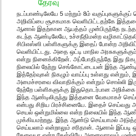
தேர்வு
நடப்பாண்டிலேயே 5 மற்றும் 8ம் வகுப்புகளுக்குப்
அறிவிப்பை சூசகமாக வெளியிட்டதற்கே இத்தனை 
ஆனால் இதற்கான ஆயத்தம் முன்பிருந்தே நடந்
கடந்த ஆண்டிலேயே, உச்சநீதிமன்ற வழிகாட்டுதலி
சிபிஎஸ்ஸி பள்ளிகளுக்கு இதைப் போன்ற அறிவிப
வெளியிட்டது. அதை ஒட்டி மாநில அரசுகளுக்கும்
என்று நினைக்கிறேன். அப்போதிருந்தே இது நிகழ
நிலையில் நேற்று செங்கோட்டையன் இந்த ஆண்டி
இத்தேர்வுகள் நிகழும் வாய்ப்பு உள்ளது என்றும், 
அமைச்சரவை விவாதிக்கும் என்றும் சொல்லி இரு
நேற்றே பள்ளிகளுக்கு இதுதொடர்பான அறிக்கை வ
இந்த ஆண்டிலிருந்து இத்தனை வேகமாகச் செய
என்பது சிறிய பிரச்சினையே. இதைச் செய்வத
செயல் ஒன்றுமில்லை என்ற நிலையில் இந்த ஆண
முக்கியமற்றது. இந்த ஆண்டு செய்யாமல் அடுத்
செய்யலாம் என்றாலும் சரிதான். ஆனால் இப்படி ஒ
தேவையா என்ற கேள்வியே அனைவராலும் முன்வை