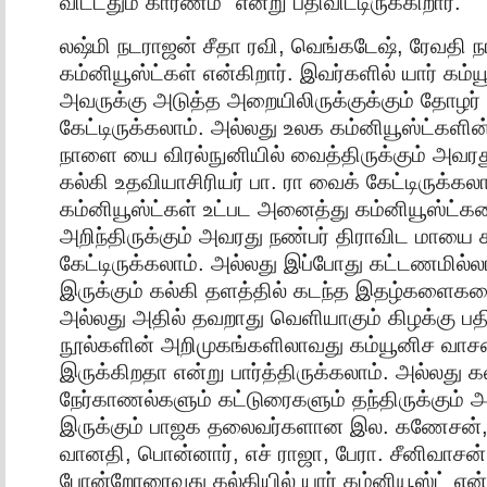
விட்டதும் காரணம்” என்று பதிவிட்டிருக்கிறார்.
லஷ்மி நடராஜன் சீதா ரவி, வெங்கடேஷ், ரேவதி ந
கம்னியூஸ்ட்கள் என்கிறார். இவர்களில் யார் கம்ய
அவருக்கு அடுத்த அறையிலிருக்குக்கும் தோழர
கேட்டிருக்கலாம். அல்லது உலக கம்னியூஸ்ட்களின்
நாளை யை விரல்நுனியில் வைத்திருக்கும் அவரத
கல்கி உதவியாசிரியர் பா. ரா வைக் கேட்டிருக்கல
கம்னியூஸ்ட்கள் உட்பட அனைத்து கம்னியூஸ்ட்கள
அறிந்திருக்கும் அவரது நண்பர் திராவிட மாயை ச
கேட்டிருக்கலாம். அல்லது இப்போது கட்டணமில
இருக்கும் கல்கி தளத்தில் கடந்த இதழ்களைகள
அல்லது அதில் தவறாது வெளியாகும் கிழக்கு பதி
நூல்களின் அறிமுகங்களிலாவது கம்யூனிச வா
இருக்கிறதா என்று பார்த்திருக்கலாம். அல்லது கல
நேர்காணல்களும் கட்டுரைகளும் தந்திருக்கும்
இருக்கும் பாஜக தலைவர்களான இல. கணேசன்
வானதி, பொன்னார், எச் ராஜா, பேரா. சீனிவாசன்
போன்றோரைவது கல்கியில் யார் கம்னியூஸ்ட் என்ற