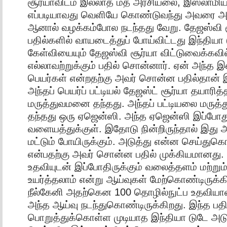
சூர்யாவிடம் இல்லாத மத அரசியலை, இஸ்லாமி
எப்படியாவது வெளியே கொண்டுவந்து அவரை அம்
ஆனால் வழக்கம்போல நடந்தது வேறு. தேஜஸ்வி
பதில்களில் வாயடைத்துப் போய்விட்டது இந்தியா 
கேள்வியையும் தேஜஸ்வி சூர்யா விட்டுவைக்கவி
எல்லாவற்றுக்கும் பதில் சொன்னார். ஏன் அந்த இஸ
பெயர்கள் என்றதற்கு அவர் சொன்ன பதில்தான்
அந்தப் பெயர்ப் பட்டியல் தேஜஸ்ட் சூர்யா தயாரித
மருத்துவமனை தந்தது. அந்தப் பட்டியலை மருத்
தந்தது ஒரு ஏஜென்ஸி. அந்த ஏஜென்ஸி இப்போத
வளையத்துக்குள். இதோடு நின்றிருந்தால் இது 
மட்டும் போயிருக்கும். அடுத்து என்ன செய்துக
என்பதற்கு அவர் சொன்ன பதில் முக்கியமானது. ந
உதவியுடன் இப்போதிருக்கும் வலைத்தளம் மற்றும்
உயர்த்தலாம் என்று ஆய்வுகள் மேற்கொண்டிருக்கி
நீல்கேனி அதற்கென 100 தொழில்நுட்ப உதவியாள
அந்த ஆய்வு நடந்துகொண்டிருக்கிறது. இந்த பத
பொறுத்துக்கொள்ள முடியாத இந்தியா டுடே அட