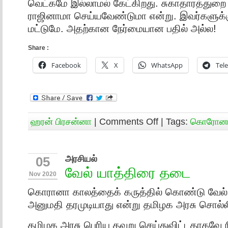
வெட்கமே இல்லாமல் கேட்கிறது. சுகாதாரத்துறை
ராஜினாமா செய்யவேண்டுமா என்று. இவர்களுக்கு
மட்டுமே. அதற்கான நேர்மையான பதில் அல்ல!
Share :
Facebook
X
WhatsApp
Tel
ஹரன் பிரசன்னா
|
Comments Off
| Tags:
கொரோன
அரசியல்
05
வேல் யாத்திரை தடை
Nov 2020
கொரானா காலத்தைக் கருத்தில் கொண்டு வேல் 
அனுமதி தரமுடியாது என்று தமிழக அரசு சொல்லி
தமிழக அரசு பெரிய தவறு செய்துவிட்டதாகவே 