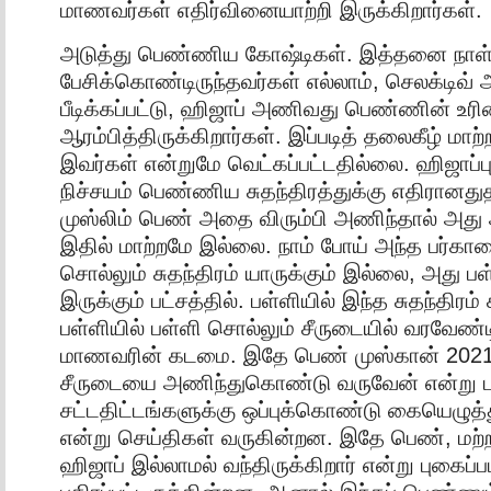
மாணவர்கள் எதிர்வினையாற்றி இருக்கிறார்கள்.
அடுத்து பெண்ணிய கோஷ்டிகள். இத்தனை நாள
பேசிக்கொண்டிருந்தவர்கள் எல்லாம், செலக்டிவ்
பீடிக்கப்பட்டு, ஹிஜாப் அணிவது பெண்ணின் உர
ஆரம்பித்திருக்கிறார்கள். இப்படித் தலைகீழ் மா
இவர்கள் என்றுமே வெட்கப்பட்டதில்லை. ஹிஜாப்பும்
நிச்சயம் பெண்ணிய சுதந்திரத்துக்கு எதிரானத
முஸ்லிம் பெண் அதை விரும்பி அணிந்தால் அது 
இதில் மாற்றமே இல்லை. நாம் போய் அந்த பர்காவை
சொல்லும் சுதந்திரம் யாருக்கும் இல்லை, அது ப
இருக்கும் பட்சத்தில். பள்ளியில் இந்த சுதந்திரம
பள்ளியில் பள்ளி சொல்லும் சீருடையில் வரவேண
மாணவரின் கடமை. இதே பெண் முஸ்கான் 2021ல்
சீருடையை அணிந்துகொண்டு வருவேன் என்று ப
சட்டதிட்டங்களுக்கு ஒப்புக்கொண்டு கையெழுத்தும
என்று செய்திகள் வருகின்றன. இதே பெண், மற்
ஹிஜாப் இல்லாமல் வந்திருக்கிறார் என்று புகைப்