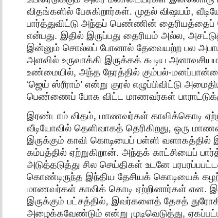
விதங்களில் பேசுகிறார்கள். முதல் விஷயம், வீட
பார்த்துவிட்டு அந்தப் பெண்ணின் தைரியத்தைப்
என்பது. இதில் இருப்பது தைரியம் அல்ல, அசட்டு
இன்னும் சொல்லப் போனால் தேவையற்ற பல அப
அளவில் உருவாக்கி இருக்கக் கூடிய அனாவசிய
உண்மையில், அந்த நேரத்தில் கும்பல்-மனப்பான்
‘ஜெய் ஸ்ரீராம்’ என்று குரல் எழுப்பிவிட்டு அமைத
பெண்ணைப் போக விட்ட மாணவர்கள் பாராட்டுக்க
இரண்டாம் விதம், மாணவர்கள் காவிக்கொடி ஏற்
வீடியோவில் தெளிவாகத் தெரிகிறது, ஒரு மாண
இருக்கும் காவி கொடியைப் பள்ளி வளாகத்தில் இ
கம்பத்தில் ஏற்றுகிறான். அந்தக் காட்சியைப் பார்த
அடுத்தடுத்து சில செய்திகள் உடனே பரபரப்பபட்
கொண்டிருந்த இந்திய தேசியக் கொடியைக் கழற்
மாணவர்கள் காவிக் கொடி ஏற்றினார்கள் என.
இருக்கும் பட்சத்தில், இவர்களைத் தேசத் துரோ
அழைக்கவேண்டும் என்று முடிவெடுத்து, ஏகப்பட