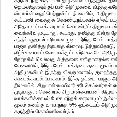
கருணாநிதிக்குப் பின் திமுகவை வீழ்த்துவதைவ
ஜெயலலிதாவுக்குப் பின் அதிமுகவை வீழ்த்துவ
ஸ்டாலின் வலுப்பெற்றுவிட்ட நிலையில், அதிமுகவ
கூட்டணி வைத்துக் கொண்டிருப்பதால் எந்தப் ப
அதேசமயம் எக்காரணம் கொண்டும் திமுகவுடன்
வைக்கவே முடியாது. கூடாது. தனித்து நின்று த
சந்திப்பதுதான் சரியான முடிவு. இந்த வேல் யா
பாஜக தனித்து நிற்பதை விரைவுபடுத்துவதோடு,
வீழ்ச்சியையும் வேகமாக்கும். ஏற்கெனவே அதிமுக
தேர்தலில் வெல்வது அத்தனை எளிதானதல்ல என்ற
வேளையில், இந்த வேல் யாத்திரை தடை மூலம் ப
அதிமுகவிடம் இருந்து விலகுமானால், குறைந்தத
கிடைக்காமல் போகலாம். இந்த ஓட்டை, பாஜக அ
நிலையில், சிறுபான்மையினர் சரி செய்வார்கள் 
முடியாது. ஏனென்றால் சிறுபான்மையினர் திமுக 
வாக்களிக்காமல் போக எந்தக் காரணமும் இல்
மூலம் தனக்கு வரவிருந்த 5% ஓட்டையும் அதிம
கருத்தில் கொள்ளவேண்டும்.