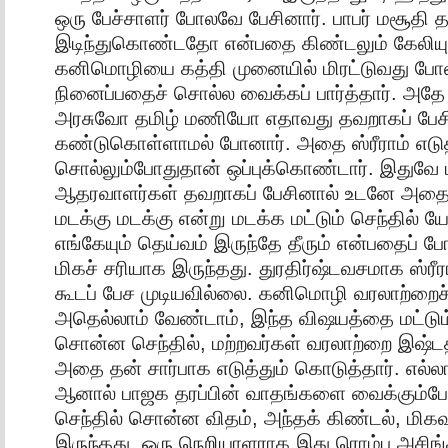
ஒரு பேச்சாளர் போலவே பேசினார். பாபர் மசூதி
இடிந்துகொண்டதோ என்பதை கிண்டலும் கேலியு
கனிமொழியை கத்தி முனையில் மிரட்டுவது போல 
நினைப்பதைச் சொல்ல வைக்கப் பார்த்தார். அதே
அரசுவோ தமிழ் மணியோ எதாவது தவறாகப் பேச
கண்டுகொள்ளாமல் போனார். அதை ஸ்ரீராம் எடுத
சொல்லும்போதுதான் ஒப்புக்கொண்டார். இதுவே
ஆதரவாளர்கள் தவறாகப் பேசினால் உடனே அதைப்
மடக்கு மடக்கு என்று மடக்க மட்டும் செந்தில் 
எங்கேயும் தெய்வம் இருந்தே தீரும் என்பதைப் போல
மிகச் சரியாக இருந்தது. துரதிர்ஷ்டவசமாக ஸ்ரீரா
கூடப் பேச முடியவில்லை. கனிமொழி வரலாற்றைச
அதெல்லாம் வேண்டாம், இந்த விஷயத்தை மட்டும்
சொன்ன செந்தில், மற்றவர்கள் வரலாற்றை இஷ்டத்
அதை தன் சார்பாக எடுத்தும் கொடுத்தார். எல்லா
ஆனால் பாஜக தரப்பின் வாதங்களை வைக்கும்போ
செந்தில் சொன்ன விதம், அந்தக் கிண்டல், மிக
இருந்தது. ஒரு நெறியாளராக இது ரொம்ப அசிங்க