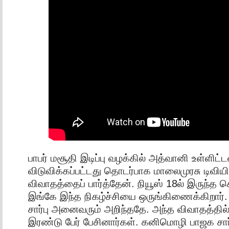
பாபர் மசூதி இடிப்பு வழக்கில் அத்வானி உள்ளிட
விடுவிக்கப்பட்டது தொடர்பாக மாலைமுரசு டிவியி
விவாதத்தைப் பார்த்தேன். நியூஸ் 18ல் இருந்த ச
இங்கே இந்த நிகழ்ச்சியை ஒருங்கிணைக்கிறார். 
சார்பு அனைவரும் அறிந்ததே. அந்த விவாதத்தில
இரண்டு பேர் பேசினார்கள். கனிமொழி பாஜக சார