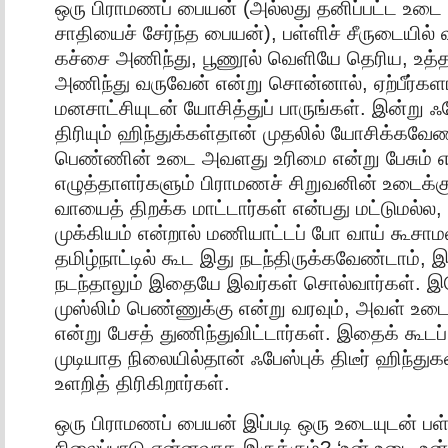
ஒரு பிராமணப் பையன் (அல்லது தனிப்பட்ட உட
சாதியைச் சேர்ந்த பையன்), பள்ளிச் சீருடையில்
கச்சை அணிந்து, பூணூல் வெளியே தெரிய, உத்தர
அணிந்து வருவேன் என்று சொன்னால், ஏற்பீர்
மனசாட்சியுடன் யோசித்துப் பாருங்கள். இன்று ஃபே
திரியும் ஹிந்துக்கள்தான் முதலில் யோசிக்கவேண
பெண்ணின் உடை அவளது உரிமை என்று பேசும் எந
எழுத்தாளர்களும் பிராமணச் சிறுவனின் உடைக
வாயைத் திறக்க மாட்டார்கள் என்பது மட்டுமல்ல,
முக்கியம் என்றால் மணியாட்டப் போ வாய் கூசாம
தமிழ்நாட்டில் கூட இது நடந்திருக்கவேண்டாம், இ
நடந்தாலும் இதையே இவர்கள் சொல்வார்கள். இ
முஸ்லிம் பெண்ணுக்கு என்று வரவும், அவள் உ
என்று பேசத் துணிந்துவிட்டார்கள். இதைக் கூடப்
முடியாத நிலையில்தான் ஃபேஸ்புக் திடீர் ஹிந்துக
உளறித் திரிகிறார்கள்.
ஒரு பிராமணப் பையன் இப்படி ஒரு உடையுடன் பள்
நிலைப்பாடு என்னவாக இருக்கும்? ‘உன் உடை உன்