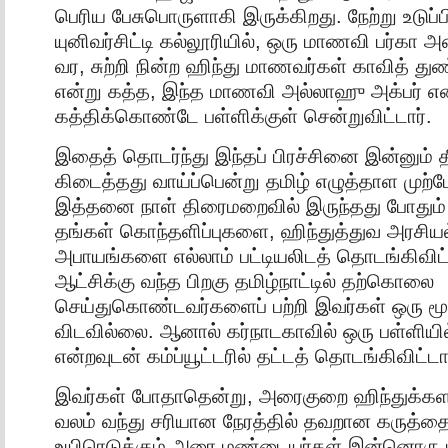
பெரிய பேசுபொருளாகி இருக்கிறது. நேற்று உடுப்பிய
யுனிவர்சிட்டி கல்லூரியில், ஒரு மாணவி பர்கா அ
வர, சுற்றி நின்ற ஹிந்து மாணவர்கள் காவித் துண
என்று கத்த, இந்த மாணவி அல்லாஹு அக்பர் என
கத்திக்கொண்டே பள்ளிக்குள் சென்றுவிட்டார்.
இதைத் தொடர்ந்து இந்தப் பிரச்சினை இன்னும் த
கிடைத்தது வாய்ப்பென்று தமிழ் எழுத்தாள முற்
இத்தனை நாள் திரைமறைவில் இருந்தது போதும்
தங்கள் கொந்தளிப்புகளை, ஹிந்துத்துவ அரசியல
அபாயங்களை எல்லாம் பட்டியலிடத் தொடங்கிவிட்
ஆட்சிக்கு வந்த பிறகு தமிழ்நாட்டில் தற்கொலை
செய்துகொண்டவர்களைப் பற்றி இவர்கள் ஒரு மூச
விடவில்லை. ஆனால் கர்நாடகாவில் ஒரு பள்ளியில
என்றவுடன் கம்ப்யூட்டரில் தட்டத் தொடங்கிவிட்டா
இவர்கள் போதாதென்று, அரைகுறை ஹிந்துக்களா
வலம் வந்து சரியான நேரத்தில் தவறான கருத்த
உயிரெடுக்கும் அரை மண்டையர்கள் இன்னொரு பு