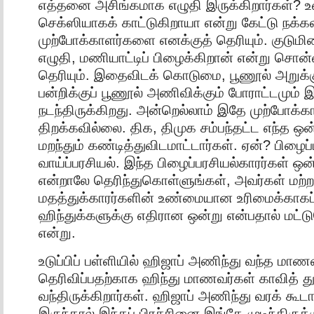
எத்தனை அசிங்கமாக எழுதி இருக்கிறார்கள்? 
செக்ஸியாகக் காட்டுகிறாயா என்று கேட்டு நக்
முற்போக்காளர்களை எனக்குத் தெரியும். குடும
எழுதி, மணியாட்டிப் பிழைக்கிறான் என்று சொ
தெரியும். இதைவிடக் கொடுமை, பூணூல் அறுக்கு
பன்றிக்குப் பூணூல் அணிவிக்கும் போராட்டமும
நடந்திருக்கிறது. அன்றெல்லாம் இதே முற்போக்
திறக்கவில்லை. திக, திமுக சம்பந்தட்ட எந்த ஒன
மறந்தும் கண்டித்துவிடமாட்டார்கள். ஏன்? பிழைப்
வாய்ப்பரசியல். இந்த பிழைப்பரசியல்காரர்கள் ஒன
என்றாலே தெரிந்துகொள்ளுங்கள், அவர்கள் மற்ற
மதத்துக்காரர்களின் உண்மையான உரிமைக்காகப
ஹிந்துக்களுக்கு எதிரான ஒன்று என்பதால் மட்டு
என்று.
உடுப்பிப் பள்ளியில் ஹிஜாப் அணிந்து வந்த மாணவி
தெரிவிப்பதற்காக ஹிந்து மாணவர்கள் காவித் த
வந்திருக்கிறார்கள். ஹிஜாப் அணிந்து வரக் கூட
இருந்தால் இந்தப் பிரச்சினை இங்கே முடிந்திருக்