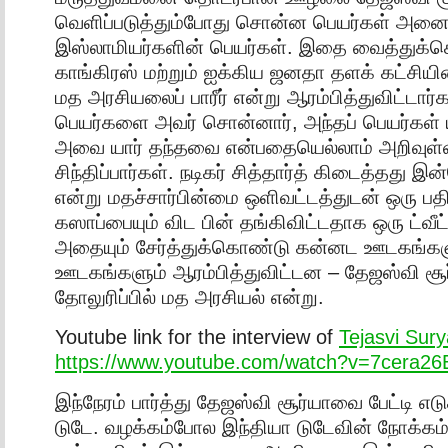
வெளிப்படுத்தும்போது சொன்ன பெயர்கள் அனைத
இஸ்லாமியர்களின் பெயர்கள். இதை வைத்துக்
காங்கிரஸ் மற்றும் ஐக்கிய ஜனதா தளக் கட்சியின
மத அரசியலைப் பாரீர் என்று ஆரம்பித்துவிட்டார்க
பெயர்களை அவர் சொன்னார், அந்தப் பெயர்கள
அவை யார் தந்தவை என்பதையெல்லாம் அறிவுள்ள
சிந்திப்பார்கள். நடிகர் சித்தார்த் கிடைத்தது இ
என்று மதச்சார்பின்மை ஒளிவட்டத்துடன் ஒரு பதி
கஸாப்பையும் விட பின் தங்கிவிட்டதாக ஒரு ட்வீட்
அதையும் சேர்த்துக்கொண்டு கன்னட ஊடகங்கள
ஊடகங்களும் ஆரம்பித்துவிட்டன – தேஜஸ்வி சூ
தோலுரிப்பில் மத அரசியல் என்று.
Youtube link for the interview of
Tejasvi Sury
https://www.youtube.com/watch?v=7cera2
இந்நேரம் பார்த்து தேஜஸ்வி சூர்யாவை பேட்டி எட
டுடே. வழக்கம்போல இந்தியா டுடேவின் நோக்கம