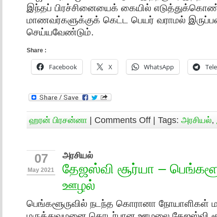
இந்தப் பிரச்சினையைக் கையில் எடுத்துக்கொண்
மாணவர்களுக்குக் கெட்ட பெயர் வராமல் இருப்பத
செய்யவேண்டும்.
Share :
Facebook
X
WhatsApp
Tel
ஹரன் பிரசன்னா
|
Comments Off
| Tags:
அரசியல்
,
அரசியல்
07
தேஜஸ்வி சூர்யா – பெங்கள
May 2021
ஊழல்
பெங்களூருவில் நடந்த கொரானா நோயாளிகள் மற
மருத்துவமனை தொடர்பான ஊழலை தேஜஸ்வி சூ