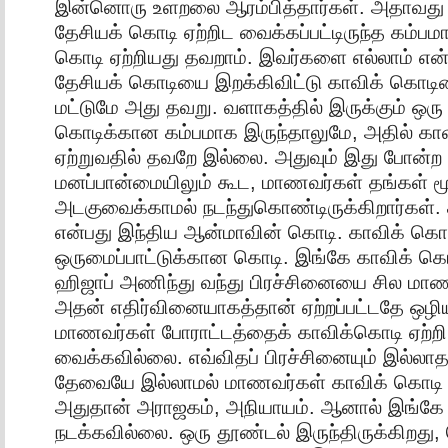
இன்னொரு உளறலை ஆரம்பித்தார்கள். அதாவது அ
தேசியக் கொடி ஏற்றிட வைக்கப்பட்டிருந்த கம்பமா
கொடி ஏற்றியது தவறாம். இவர்களை எல்லாம் எ
தேசியக் கொடியை இறக்கிவிட்டு காவிக் கொடியை
மட்டுமே அது தவறு. வளாகத்தில் இருக்கும் ஒரு 
கொடிக்கான கம்பமாக இருந்தாலுமே, அதில் கா
ஏற்றுவதில் தவறே இல்லை. அதுவும் இது போன்ற ஒ
மனப்பான்மையிலும் கூட, மாணவர்கள் தங்கள்
அடகுவைக்காமல் நடந்துகொண்டிருக்கிறார்கள்.
என்பது இந்திய ஆன்மாவின் கொடி. காவிக் கொட
ஒருமைப்பாட்டுக்கான கொடி. இங்கே காவிக் கொடி
ஹிஜாப் அணிந்து வந்து பிரச்சினையை சில மாண
அதன் எதிர்வினையாகத்தான் ஏற்றப்பட்டதே ஒழிய
மாணவர்கள் போராட்டத்தைக் காவிக்கொடி ஏற்றி 
வைக்கவில்லை. எவ்விதப் பிரச்சினையும் இல்லாத
தேவையே இல்லாமல் மாணவர்கள் காவிக் கொடி ஏற
அதுதான் அராஜகம், அநியாயம். ஆனால் இங்கே 
நடக்கவில்லை. ஒரு தூண்டல் இருந்திருக்கிறது,