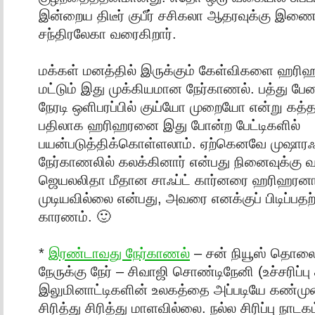
இன்றைய திடீர் குபீர் சசிகலா ஆதரவுக்கு இண
சந்திரலேகா வரைகிறார்.
மக்கள் மனத்தில் இருக்கும் கேள்விகளை ஹரி
மட்டும் இது முக்கியமான நேர்காணல். பத்து பே
நேரடி ஒளிபரப்பில் குய்யோ முறையோ என்று கத்த
பதிலாக ஹரிஹரனை இது போன்ற பேட்டிகளில்
பயன்படுத்திக்கொள்ளலாம். ஏற்கெனவே முஷாரஃப்
நேர்காணலில் கலக்கினார் என்பது நினைவுக்கு வ
ஜெயலலிதா மீதான சாஃப்ட் கார்னரை ஹரிஹரன
முடியவில்லை என்பது, அவரை எனக்குப் பிடிப்
காரணம். 🙂
*
இரண்டாவது நேர்காணல்
– சன் நியூஸ் தொலைக
நேருக்கு நேர் – சிவாஜி சொண்டிநேனி (உச்சரிப்பு
இலுமினாட்டிகளின் உலகத்தை அப்படியே கண்முன
சிரித்து சிரித்து மாளவில்லை. நல்ல சிரிப்பு நாடகம