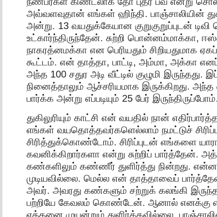
நண்பர்கள் கிண்டலாக தோ புத்ர பவ என்று சொ
அவ்வளவுதான் எங்கள் ஹிந்தி. பாஞ்சாலியின் துக
அன்று. 13 வயதுக்கேயான குறுகுறுப்புடன் டிவி பெ
உட்கார்ந்திருந்தேன். சுற்றி பொன்னம்மாக்கா, ஈஸ
நாகரத்னமக்கா என பெரியதும் சிறியதுமாக ஏகப்
கூட்டம். என் தாத்தா, பாட்டி, அம்மா, அக்கா எனப
அந்த 100 சதுர அடி வீட்டில் குழுமி இருந்தது. இ
நினைத்தாலும் ஆச்சரியமாக இருக்கிறது. அந்த
பார்க்க அன்று எப்படியும் 25 பேர் இருந்திருப்போம்
துகிலுரியும் காட்சி என் வயதில் நான் எதிர்பார
எங்கள் வயதொத்தவர்களெல்லாம் நமட்டுச் சிரிப்ப
சிரித்துக்கொண்டோம். சிரிப்புடன் எங்களை யார
கவனிக்கிறார்களா என்று சுற்றிப் பார்த்தேன். 
கண்களிலும் கண்ணீர் துளிர்த்து நின்றது. என்ன
முடியவில்லை. மெல்ல என் தாத்தாவைப் பார்த்தேன
அவர். அவரது கண்களும் சற்றுக் கலங்கி இருந்
பற்றியே கேவலம் கொண்டேன். ஆனால் எனக்கு எ
எத்தனை முயன்றும் துளிர்க்கவில்லை. பாஞ்ச