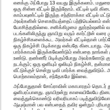
எனக்கு அப்போது 13 வயது இருக்கலாம். மதுரைய
ஒரு சின்ன வீட்டில் இருந்தோம். வீட்டில் டிவி கி
காம்பவுண்ட்டில் இருந்த சந்திராக்கா வீட்டில் மட்
அவர்களின் சௌகரியத்தைப் பற்றியெல்லாம் என
யோசித்ததில்லை. சனிக்கிழமை தூர்தர்ஷனில் வரு
படங்களிலிருந்து ஞாயிறு வரும் கார்ட்டூன் வரை 
நிகழ்ச்சிகளைக்கூட அவர்கள் வீட்டில்தான் பார்ப
ஒரு நிகழ்ச்சி பிடிக்காது என்பதே கிடையாது. அ
பார்க்காமல் இருக்கவேண்டும் என்பதை நாங்கள் 
உண்டு. தண்ணீர் பிடிக்கும்போது அவர்களோடு கு
நடக்கும்; ஒரு ஒளியும் ஒலியும் நிகழ்ச்சி, தன்மா
வீட்டுக்குச் சென்று டிவி பார்க்க வைத்துவிடும்.
பொற்காலம்தான், சந்தேகமே இல்லை.
அப்போதுதான் சோப்ராவின் மகாபாரதம் தொடர் த
ஒளிபரப்பானது. ஞாயிறன்று காலையிலேயே தி
வைத்துக்கொண்டு வரிவரியாகப் படித்துவிடுவோம்
ஆயுஷ்மான் பவ என்பதைத் தவிர ஒன்றும் புரியாத