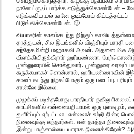
செய்தும்கொடுத்தார். கிழக்கு பதிப்பகம் சார்
நானே ப்ரூஃப் பார்க்க எடுத்துக்கொண்டேன் – வே
எடுக்கவிடாமல் நானே ஓடிப்போய் கிட்டத்தட்டப்
பிடுங்கிக்கொண்டேன். 🙂
வியாசரின் காலம்கடந்து நிற்கும் காவியத்தன
தரத்துடன், சில இடங்களில் விஞ்சியும் பாரதி பட
சந்தேகமின்றி மஹாகவி அவன். அதனை மிக 
விளக்கியிருக்கிறார் ஹரியண்ணா. மேற்கொண்
முன்னுரையில் சொல்லுவார். முன்னுரை வரவும் பக
சுருக்கமாகச் சொன்னால், ஹரியண்ணாவின் இந
காலம் கடந்து நிறகப்போகும் ஒரு படைப்பு. புரியும
சான்ஸே இல்லை.
முழுக்கப் படித்தபோது பாரதியார் துகிலுரிதலைப் ப
காட்சிகளில் என்னையறியாமல் ஒரு புளகமும், 
துளிர்ப்பும் ஏற்பட்டன. என்னைச் சுற்றி நின்ற ப
நினைவுக்கு வந்தார்கள். என் தாத்தா நினைவுக்கு
இன்று பாஞ்சாலியை யாராக நினைக்கிறேன்? 