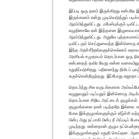
இப்படி ஒரு தளம் இருக்கிறது என்பதே 
இருக்கலாம் என்று முடிவெடுத்துப் படிக
ஆரம்பித்துவிட்டது. ஃபேஸ்புக்கும் டிவி
எழுதினாலே ஏன் இத்தனை இழுவையாக ந
ஆரம்பித்துவிட்டது. அதுவே புத்தகமாகப்
டிவிட்டரும் செய்துவைத்த இன்னொரு விஷ
இந்த அறச்சீற்றங்களுக்கெல்லாம் எதாவ
அரசியல் சமுதாயம் தொடர்பான ஒரு நிகழ
என்பதைத் தவிர வேறு என்ன வகையிலும்
உறுதிப்படுகிறது. பதினைந்து நிமிடப் 
சுருக்கென்றிருந்தது. இப்போது சுஜாதா ம
தொடர்ந்து சில வருடங்களாக அவ்வப்போத
எழுதுவதும் படிப்பதும் இன்னொரு அடிக
தொடர்பான சிறிய அரட்டைக் குழுக்கள்
குழுமங்களை நான் படித்ததே இல்லை. எ
போல இக்குழுமங்களுக்கும் வீழ்ச்சி வ
பின்பு அது நட்பாகி பின்பு நீ அப்படிப் 
முடிந்தது. என்னதான் குழும நட்பென்றால
இக்குழுமங்களும் உறுதி செய்தன. ஆனா