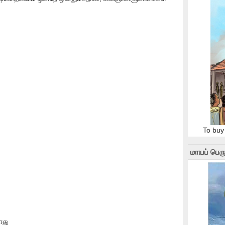
To buy
மாயப் பெரு
ோது