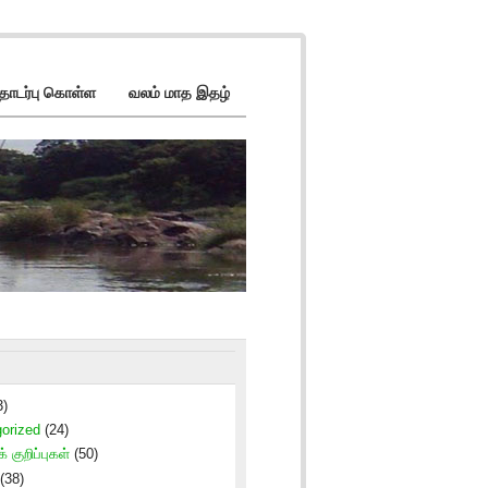
ொடர்பு கொள்ள
வலம் மாத இதழ்
3)
orized
(24)
் குறிப்புகள்
(50)
(38)