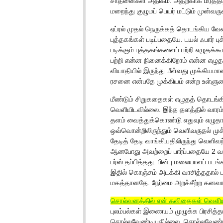
சாதனைகள் அதிகம். அதற்காக மரத்தடி 
மறைந்து குழுமப் பெயர் மட்டும் முன்வ
ஏப்ரல் முதல் நெருக்கத் தொடங்கிய வேல
புத்தகங்கள் படிப்பதையே. டயல் ஃபார் பு
படிக்கும் புத்தகங்களைப் பற்றி எழுதக்
பற்றி என்ன நினைக்கிறோம் என்ன எழுதப்ப
வியாதியில் இருந்து மீள்வது முக்கியமா
ரசனை என்பதே முக்கியம் என்ற உள்ளுணர
மீண்டும் சிறுகதைகள் எழுதத் தொடங்க
வெளியிடவில்லை. இந்த தளத்தில் வாரம
தளம் வைத்துக்கொண்டு எதுவும் எழுதாமல
ஒவ்வொன்றிலிருந்தும் வெளிவருதல் முக்
தேடித் தேடி வாங்கியதிலிருந்து வெளிவ
ஆனபோது அவற்றைப் பார்ப்பதையே 2 வருட
பர்ஸ் தப்பித்தது. பின்பு மலையாளப் ப
இதில் கொஞ்சம் அடக்கி வாசித்ததால் பர்
மகத்தானதே. நேர்மை அறச்சீற்ற கனவ
சொல்வனத்தில் என் கவிதைகள் வெளிய
புலம்பல்கள் இணையம் முழுக்க பிரசித்த
சொல்லவேண்டியதில்லை. சொல்லவேண்டி