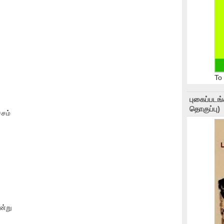
To
புகைப்படங
தொகுப்பு)
சம்
ன்று