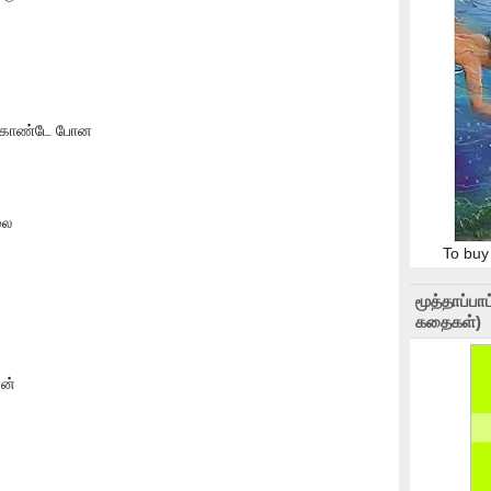
க்கொண்டே போன
லை
To buy
மூத்தாப்ப
கதைகள்)
வன்