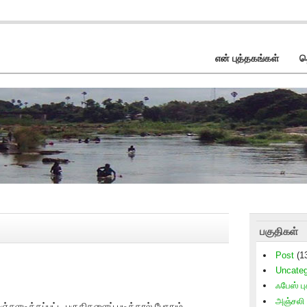
என் புத்தகங்கள்
த
பகுதிகள்
Post
(1
Uncateg
்
ஃபேஸ் புக
அஞ்சலி
 மஞ்சளடிக்கப்பட்ட பகுதிகளைப் படித்தால் போதும்.