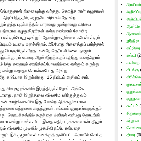
அரசியல்
இப்போதுதான் நினைவுக்கு வந்தது. கொஞ்ச நாள் எழுதாமல்
அறிவிப்ப
்க ஆரம்பித்ததில், எழுதவே எரிச்சல் தோன்ற
அறிவிய
ட்டரும் தந்த பழக்கத்தில் யாராவது மூன்றாவது வரியை
ஆன்மிக
ீளமாக எழுதுகிறார்கள் என்ற எண்ணம் தோன்ற
ஆவணப் 
 படிக்கும்போது ஒன்றும் தோன்றுவதில்லை. ஃபேஸ்புக்கும்
இந்திரா 
யம் உடனடி அறச்சீற்றம். இப்போது நினைத்துப் பார்த்தால்
கட்டுரை
து பொருளிருக்கிறதா என்றே தெரியவில்லை. நாமும்
கல்வி
(2
்வுக்கு நம் உடனடி அறச்சீற்றத்தைப் பதிந்து வைத்தோம்
கவிதை
 இது எதையும் சாதிக்கப்போவதில்லை என்னும் கருத்து
கிடங்கு
(
புகழ் என்று சுஜாதா சொன்னபோது அன்று
ீது கடுப்பாக இருக்கிறது, 15 நிமிடம் அதிகம் சார்.
கிரிக்கெ
குதலைக் 
ு சில குழுக்களில் இருந்திருக்கிறேன். அங்கே
குறுங்
்டானது. நான் இருந்தவை எல்லாமே ஹிந்துத்துவம்
குறுநாவ
. என் வாழ்க்கையில் இது போன்ற ஆக்கபூர்வமான
கூட்டம்
(
த்தனை எத்தனை கருத்துகள். எல்லாக் குழுமங்களுக்கும்
சிறுகத
ந்தது. தொடக்கத்தில் கருத்தை அறிதல் என்பது தொடங்கி
சுற்றுலா
பேசலாமா என்றும் உங்ககிட்ட இதை எதிர்பார்க்கலை என்பதிலும்
சென்னை 
ும் எல்லாமே முடிவில் முகமிலி நட்பே என்பதை
லும் இக்குழுமங்கள் எனக்குத் தனிப்பட்ட அளவில் செய்த
திரை
(3