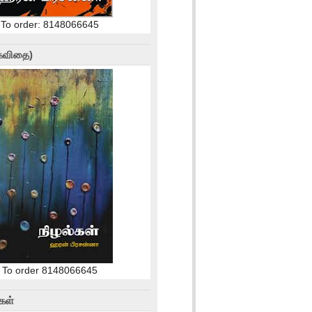
To order: 8148066645
(கவிதை)
To order 8148066645
கள்