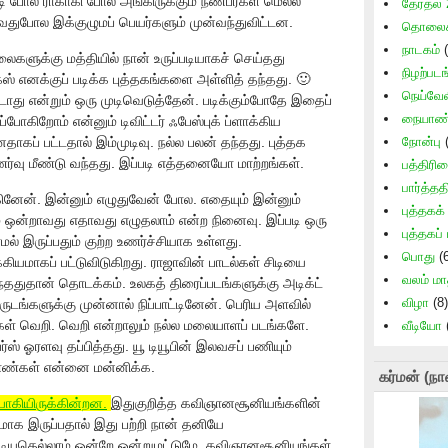
போல ராகாகி போல அங்கிருக்கும் நண்பர்கள் மெல்ல
தேர்தல்
ருவதுபோல இக்குழுமப் பெயர்களும் முன்வந்துவிட்டன.
தொலைக்
நாடகம்
(
ைகளுக்கு மத்தியில் நான் உருப்படியாகச் செய்தது
நிழற்படங
க்ஸ் எனக்குப் படிக்க புத்தகங்களை அள்ளித் தந்தது. 🙂
நெய்வேல
கூடாது என்றும் ஒரு முடிவெடுத்தேன். படிக்கும்போதே இதைப்
நையாண்
ோகிறோம் என்னும் டிவிட்டர் ஃபேஸ்புக் ப்ளாக்கிய
னதாகப் பட்டதால் இம்முடிவு. நல்ல பலன் தந்தது. புத்தக
நோன்பு
(
்வு மீண்டு வந்தது. இப்படி எத்தனையோ மாற்றங்கள்.
பத்திரி
பார்த்தத
ினேன். இன்னும் எழுதுவேன் போல. எதையும் இன்னும்
புத்தகக
் ஒன்றாவது எதாவது எழுதலாம் என்ற நினைவு. இப்படி ஒரு
புத்தகப்
் இருப்பதும் குற்ற உணர்ச்சியாக உள்ளது.
பொது
(6
கியமாகப் பட்டுவிடுகிறது. ராஜாவின் பாடல்கள் சிடியை
வலம் ம
ந்ததுதான் தொடக்கம். உலகத் திரைப்படங்களுக்கு அடிக்ட்
விழா
(8)
ங்களுக்கு முன்னால் நிப்பாட்டினேன். பெரிய அளவில்
டங்கள் வெறி. வெறி என்றாலும் நல்ல மலையாளப் படங்களே.
வீடியோ
ஸ் ஓரளவு தப்பித்தது. யூ டியூபின் இலவசப் பணியும்
ாண்கள் என்னை மன்னிக்க.
கர்மன் (நா
ாகியிருக்கின்றன.
இதுகுறித்த கவிஞானசூனியங்களின்
மாக இருப்பதால் இது பற்றி நான் தனியே
யதெல்லாம் ஒன்றே ஒன்றுமட்டுமே, கவிஞானசூனியங்கள்