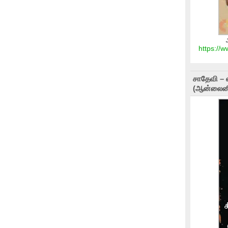
https://
சாதேவி – 
(ஆன்லைனி