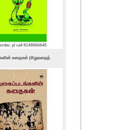
 order, pl call 8148066645
்களின் கதைகள் (சிறுகதைத்