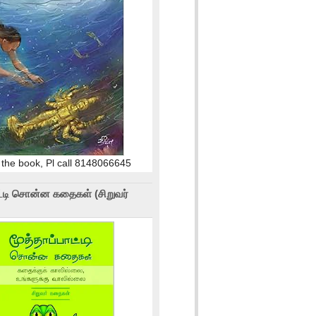
 the book, Pl call 8148066645
ாட்டி சொன்ன கதைகள் (சிறுவர்