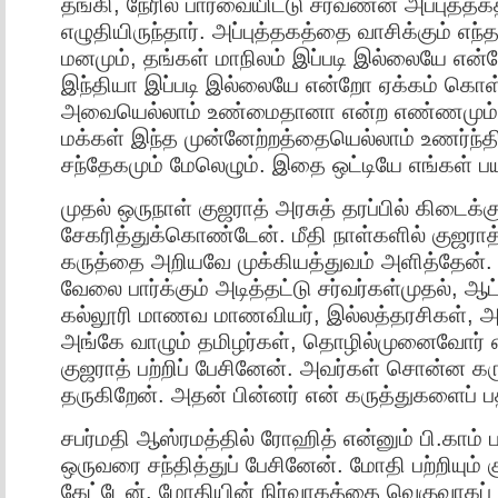
தங்கி, நேரில் பார்வையிட்டு சரவணன் அப்புத்த
எழுதியிருந்தார். அப்புத்தகத்தை வாசிக்கும் எ
மனமும், தங்கள் மாநிலம் இப்படி இல்லையே என
இந்தியா இப்படி இல்லையே என்றோ ஏக்கம் கொள்
அவையெல்லாம் உண்மைதானா என்ற எண்ணமும், 
மக்கள் இந்த முன்னேற்றத்தையெல்லாம் உணர்ந்தி
சந்தேகமும் மேலெழும். இதை ஒட்டியே எங்கள் 
முதல் ஒருநாள் குஜராத் அரசுத் தரப்பில் கிடைக்
சேகரித்துக்கொண்டேன். மீதி நாள்களில் குஜரா
கருத்தை அறியவே முக்கியத்துவம் அளித்தேன்.
வேலை பார்க்கும் அடித்தட்டு சர்வர்கள்முதல், ஆட
கல்லூரி மாணவ மாணவியர், இல்லத்தரசிகள், அ
அங்கே வாழும் தமிழர்கள், தொழில்முனைவோர் எ
குஜராத் பற்றிப் பேசினேன். அவர்கள் சொன்ன 
தருகிறேன். அதன் பின்னர் என் கருத்துகளைப் ப
சபர்மதி ஆஸ்ரமத்தில் ரோஹித் என்னும் பி.காம் 
ஒருவரை சந்தித்துப் பேசினேன். மோதி பற்றியும் கு
கேட்டேன். மோதியின் நிர்வாகத்தை வெகுவாகப் ப