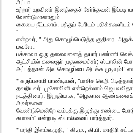
அப்பா
உற்றார் உறவினர் இனத்தைச் சேர்ந்தவன் இப்படி யா
வேண்டுமானாலும்
கையை நீட்டலாம். பத்துப் பேரிடம் படுத்தவளிடம
“
என்றவர், ” அது கொழுப்பெடுத்த குதிரை. அதுக
மவளே..
பக்காவா ஒரு தலைவனைத் தயார் பண்ணி வெச்ச
ஆட்சியில் கலைஞர் முதலமைச்சர்; ஸ்டாலின் போ
அப்பத்தான் அவ கொழுப்பை அடக்க முடியும்!” என்று
* கருப்பசாமி பாண்டியன், “பாசிச வெறி பிடித்தவ
தவறியவர். முசோலினி என்றெல்லாம் ஜெயலலிதா 
நடத்தினார். இறுதியாக, “அழகான ஆண்களைக்
அவர்களை
வேண்டுமென்றே வம்புக்கு இழுத்து சண்டை போட
சுபாவம்” என்றபடி ஸ்டாலினைப் பார்த்தார்.
* பரிதி இளம்வழுதி, ” கி.மு., கி.பி. மாதிரி சட்