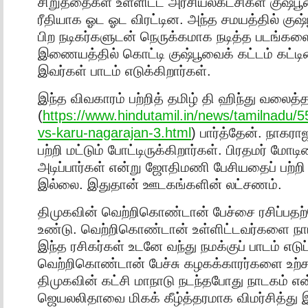
சிறுத்தைகள் உள்ளிட்ட அரசியல்கட்சிகள் குஷ்ப
ரீதியாக ஓட ஓட விரட்டின. அந்த சமயத்தில் குஷ்
பிற நடிகர்களுடன் நெருக்கமாக நடித்த படங்களை
இணையத்தில் கொட்டி குஷ்பூவைக் கட்டம் கட்டி
இவர்கள் பாடம் எடுக்கிறார்கள்.
இந்த விவகாரம் பற்றித் தமிழ் தி ஹிந்து வலைத்
(
https://www.hindutamil.in/news/tamilnadu/5
vs-karu-nagarajan-3.html
) பார்த்தேன். நாகரா
பற்றி மட்டும் போட்டிருக்கிறார்கள். பிரதமர் மோட
அடிப்பார்கள் என்று ஜோதிமணி பேசியதைப் பற்றி ஒ
இல்லை. இதுதான் ஊடகங்களின் லட்சணம்.
திமுகவின் வெற்றிகொண்டான் பேச்சை ரசிப்பதற்
உண்டு. வெற்றிகொண்டான் உள்ளிட்டவர்களை நாம் 
இந்த ரசிகர்கள் உடனே வந்து நமக்குப் பாடம் எடுப்
வெற்றிகொண்டான் பேச்சு கழகக்காரர்களை உற்சா
திமுகவின் கட்சி மாநாடு நடந்தபோது நாடகம் என
ஜெயலலிதாவை மிகக் கீழ்த்தரமாக விமர்சித்து 