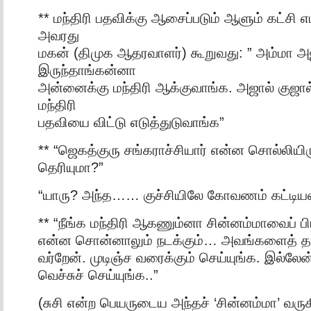
** மந்திரி பதவிக்கு ஆசைப்படும் ஆளும் கட்சி எம
அவரது
மகன் (திமுக ஆதரவாளர்) கூறுவது: ” அம்மா அ
இருந்தாங்கன்னா
அன்னைக்கு மந்திரி ஆக்குவாங்க. அஜால் குஜால்
மந்திரி
பதவியை விட்டு எடுத்துடுவாங்க”
** “ஜெகத்குரு சங்கராச்சியார் என்ன சொல்லியிரு
தெரியுமா?”
“யாரு? அந்த…… குச்சியிலே கோவணம் கட்டி
** “நீங்க மந்திரி ஆகணும்னா சின்னம்மாவைப் ப
என்ன சொன்னாலும் நடக்கும்… அவங்களைத் தள்
வர்றேன். முடிஞ்ச வரைக்கும் செய்யுங்க. இல்
வெச்சுச் செய்யுங்க..”
(சுசி என்ற பெயருடைய அந்தச் ‘சின்னம்மா’ வருக