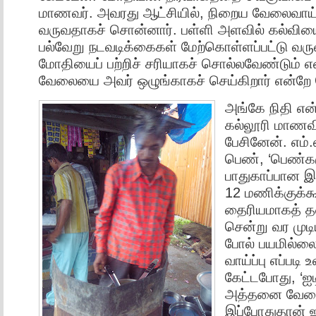
மாணவர். அவரது ஆட்சியில், நிறைய வேலைவாய்ப
வருவதாகச் சொன்னார். பள்ளி அளவில் கல்வியை
பல்வேறு நடவடிக்கைகள் மேற்கொள்ளப்பட்டு வரு
மோதியைப் பற்றிச் சரியாகச் சொல்லவேண்டும் எ
வேலையை அவர் ஒழுங்காகச் செய்கிறார் என்றே 
அங்கே நிதி எ
கல்லூரி மாணவி
பேசினேன். எம்.
பெண், ‘பெண்கள
பாதுகாப்பான இ
12 மணிக்குக்
தைரியமாகத் 
சென்று வர முடி
போல் பயமில்லை
வாய்ப்பு எப்படி
கேட்டபோது, ‘ஐ
அத்தனை வேலைவ
இப்போதுதான் ஐ