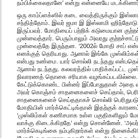
நம்பிக்கைலதானே’ என்று என்னையே மடக்கினார
ஒரு காம்ப்ளக்ஸில் கடை வைத்திருக்கும் இஸ்லா
சந்தித்தோம். இவர் ஜமா இ இஸ்லாமி ஹிந்தோடு
இருப்பவர். மோதியைப் பற்றிக் கடுமையான குற்
முன்வைத்தார். பெரும்பாலும் அவரது குற்றச்சாட
முன்வைத்தே இருந்தன. ‘2002ல் மோதி சாப் என்
எனக்குத் தெரியாது. ஆனால் இங்கே முஸ்லிம்கள் 
என்பது உண்மை. யார் சொல்லி நடந்தது என்பதெல
ஆனால் நடந்தது. கலவரத்தில் பாதிக்கப்பட்ட முஸ
நிவாரணத் தொகை சரியாக வழங்கப்படவில்லை. 
கேட்டுக்கொண்ட பின்னர் இப்போதுதான் அதை வ
அவர் கொஞ்சம் சாதனைகளைச் செய்தால், பெரி
சாதனைகளைச் செய்ததாகச் சொல்லி பெரிதுபடுத்
மோதியின் மார்க்கெட்டிங்தான் இதற்குக் காரணம்
‘முஸ்லிம்கள் கணிசமாக உள்ள பகுதிகளிலும் மோத
வாக்கு கிடைக்கிறதே’ என்று சொன்னேன். ‘அவர
மார்க்கெடிங்கை நம்புகிறார்கள் என்று நினைக்கிற