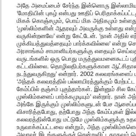
அதே அமைப்பைச் சேர்ந்த இன்னொரு இஸ்லாமியர
‘மோதியின் புகழ் என்பது ஊதிப் பெரிதாக்கப்பட்
மிகக் கொஞ்சமும், பொய் மிக அதிகமும் உள்ளது’
‘முஸ்லிம்களின் ஆதரவும் அவருக்கு உள்ளது என்
வருகின்றனவே’ என்று கேட்டேன். ‘நான் அதில் எ
முக்கியத்துவத்தையும் பார்க்கவில்லை’ என்று 
அரசாங்கம் சாமானியர்களுக்கு எதையும் செய்வ
வருடங்களில் ஒரு பொது மருத்துவமனைகூடப் பு
கட்டவில்லை. தொழிலதிபர்களுக்கான ஆட்சிதா
நடந்துவருகிறது’ என்றார். 2002 கலவரங்களைப் ப
‘அந்தக் கலவரத்தில் பல்லாயிரத்துக்கும் மேற்பட்ட
கேம்ப்பில் தஞ்சம் புகுந்தார்கள். இன்னும் சில கே
முஸ்லிம்களைப் பார்க்கமுடியும்’ என்றார். நான் அந
அங்கே இருக்கும் முஸ்லிம்களுடன் பேச ஆசைப்ப
விசாரித்தபோது, தற்போது அந்த கேம்ப்புகள் இல்
கலவரத்தின்போது மட்டுமே முஸ்லிம்களுக்கு உத
உருவாக்கப்பட்டவை என்றும், அந்த முஸ்லிம்களெ
அவரவர் இடங்களுக்குச் சென்றுவிட்டதாகவும் சொ