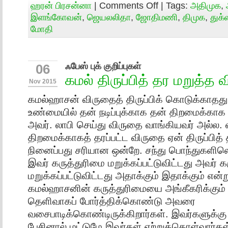
ஹரன் பிரசன்னா
|
Comments Off
| Tags:
அதிமுக
,
இளங்கோவன்
,
ஜெயலலிதா
,
ஜோதிமணி
,
திமுக
,
துக்
மோதி
ஃபேஸ் புக் குறிப்புகள்
06
கமல் திருப்பித் தர மறுத்த வ
Nov 2015
கமல்ஹாசன் விருதைத் திருப்பிக் கொடுக்காதது
உண்மையில் தன் நடிப்புக்காக தன் திறமைக்கா
அவர். லாபி செய்து விருதை வாங்கியவர் அல்ல
திறமைக்காகத் தரப்பட்ட விருதை ஏன் திருப்பித்
நினைப்பது சரியான ஒன்றே. சந்து பொந்துகளிலெல
இவர் கருத்துரிமை மறுக்கப்பட்டுவிட்டது அவர் க
மறுக்கப்பட்டுவிட்டது அதாக்கும் இதாக்கும் என்
கமல்ஹாசனின் கருத்துரிமையை அங்கீகரிக்கும
தெளிவாகப் போர்த்திக்கொண்டு அவரை
வசைபாடிக்கொண்டிருக்கிறார்கள். இவர்களுக்க
பேசினால் மட்டுமே இவர்கள் ஏற்றுக்கொள்வார்கள்