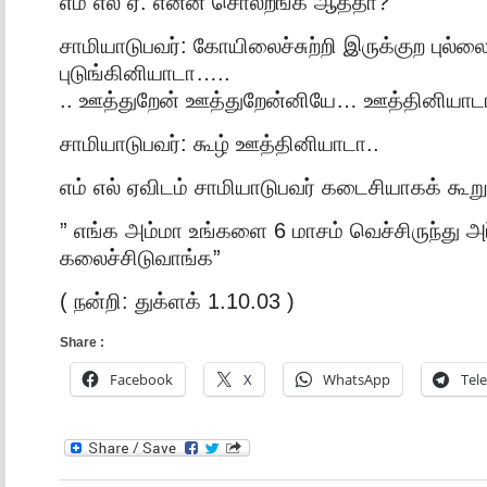
எம் எல் ஏ: என்ன சொல்றீங்க ஆத்தா?
சாமியாடுபவர்: கோயிலைச்சுற்றி இருக்குற புல்லை
புடுங்கினியாடா…..
.. ஊத்துறேன் ஊத்துறேன்னியே… ஊத்தினியாட
சாமியாடுபவர்: கூழ் ஊத்தினியாடா..
எம் எல் ஏவிடம் சாமியாடுபவர் கடைசியாகக் கூற
” எங்க அம்மா உங்களை 6 மாசம் வெச்சிருந்து அப்
கலைச்சிடுவாங்க”
( நன்றி: துக்ளக் 1.10.03 )
Share :
Facebook
X
WhatsApp
Tel