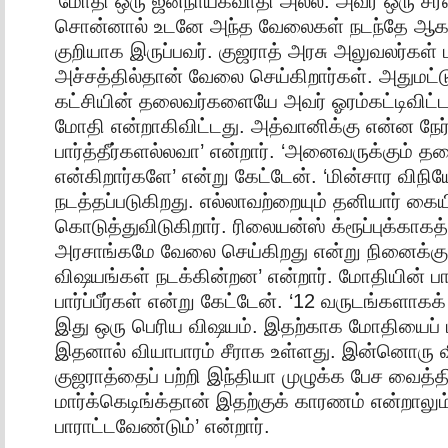
‘மோதி ஒரு ஜனநாயகவாதி அல்ல. அவர் ஒரு சர்வ
சொன்னால் உடனே அந்த வேலைகள் நடந்தே ஆகவ
குறியாக இருப்பவர். குஜராத் அரசு அலுவலர்கள் 
அச்சத்தில்தான் வேலை செய்கிறார்கள். அதுமட்
கட்சியின் தலைவர்களையே அவர் ஓரம்கட்டிவிட்டா
மோதி என்றாகிவிட்டது. அத்வானிக்கு என்ன நேர்
பார்த்தீர்களல்லவா’ என்றார். ‘அனைவருக்கும் தட
என்கிறார்களே’ என்று கேட்டேன். ‘மின்சார விந
நடத்தப்படுகிறது. எல்லாவற்றையும் தனியார் கை
கொடுத்துவிடுகிறார். ரிலையன்ஸ் க்ரூப்புக்காக
அரசாங்கமே வேலை செய்கிறது என்று நினைக்கு
விஷயங்கள் நடக்கின்றன’ என்றார். மோதியின் பா
பார்ப்பீர்கள் என்று கேட்டேன். ‘12 வருடங்களா
இது ஒரு பெரிய விஷயம். இதற்காக மோதியைப் ப
இதனால் வியாபாரம் சீராக உள்ளது. இன்னொரு 
குஜராத்தைப் பற்றி இந்தியா முழுக்க பேச வைத்த
மார்க்கெடிங்க்தான் இதற்குக் காரணம் என்றாலும
பாராட்டவேண்டும்’ என்றார்.