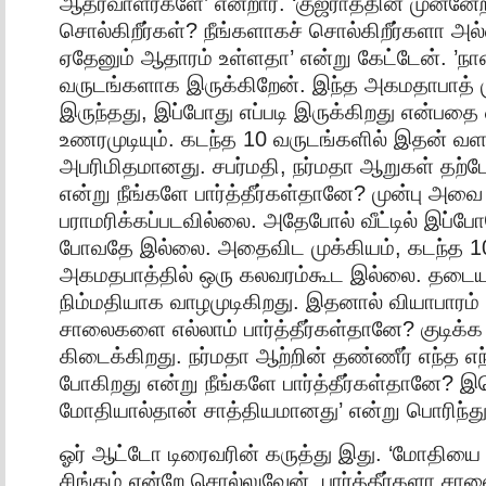
ஆதரவாளர்களே’ என்றார். ‘குஜராத்தின் முன்னேற்றம
சொல்கிறீர்கள்? நீங்களாகச் சொல்கிறீர்களா அல
ஏதேனும் ஆதாரம் உள்ளதா’ என்று கேட்டேன். ’நான
வருடங்களாக இருக்கிறேன். இந்த அகமதாபாத் முன
இருந்தது, இப்போது எப்படி இருக்கிறது என்பதை 
உணரமுடியும். கடந்த 10 வருடங்களில் இதன் வளர
அபரிமிதமானது. சபர்மதி, நர்மதா ஆறுகள் தற்ப
என்று நீங்களே பார்த்தீர்கள்தானே? முன்பு அ
பராமரிக்கப்படவில்லை. அதேபோல் வீட்டில் இப்போ
போவதே இல்லை. அதைவிட முக்கியம், கடந்த 10
அகமதபாத்தில் ஒரு கலவரம்கூட இல்லை. தடையு
நிம்மதியாக வாழமுடிகிறது. இதனால் வியாபாரம் 
சாலைகளை எல்லாம் பார்த்தீர்கள்தானே? குடிக்க
கிடைக்கிறது. நர்மதா ஆற்றின் தண்ணீர் எந்த எந
போகிறது என்று நீங்களே பார்த்தீர்கள்தானே? 
மோதியால்தான் சாத்தியமானது’ என்று பொரிந்து 
ஓர் ஆட்டோ டிரைவரின் கருத்து இது. ‘மோதியை 
சிங்கம் என்றே சொல்லுவேன். பார்த்தீர்களா 