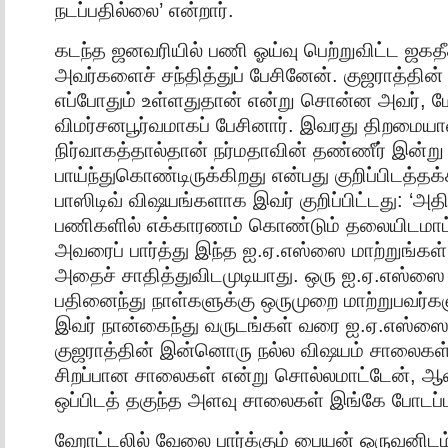
நடப்பதில்லை’ என்றார்.
கடந்த ஜனவரியில் பணி ஓய்வு பெற்றுவிட்ட ஜகத
அவர்களைச் சந்தித்துப் பேசினேன். குஜராத்தின
எப்போதும் உள்ளதுதான் என்று சொன்ன அவர், ம
விமர்சனபூர்வமாகப் பேசினார். இவரது திறமைய
நிர்வாகத்தால்தான் நர்மதாவின் தண்ணீர் இன்று
பாய்ந்துகொண்டிருக்கிறது என்பது குறிப்பிடத்த
பாஸிடிவ் விஷயங்களாக இவர் குறிப்பிட்டது: ‘அத
பணிகளில் எக்காரணம் கொண்டும் தலையிடமாட்ட
அவரைப் பார்த்து இந்த ஐ.ஏ.எஸ்ஸை மாற்றுங்கள
அதைச் சாதித்துவிடமுடியாது. ஒரு ஐ.ஏ.எஸ்ஸை 
பதினைந்து நாள்களுக்கு ஒருமுறை மாற்றுபவர்களு
இவர் நான்கைந்து வருடங்கள் வரை ஐ.ஏ.எஸ்ஸை ம
குஜராத்தின் இன்னொரு நல்ல விஷயம் சாலைகள்.
சிறப்பான சாலைகள் என்று சொல்லமாட்டேன், ஆன
ஒப்பிடத் தகுந்த அளவு சாலைகள் இங்கே போடப்ப
ஹோட்டலில் வேலை பார்க்கும் பையன் ஒருவனிடம