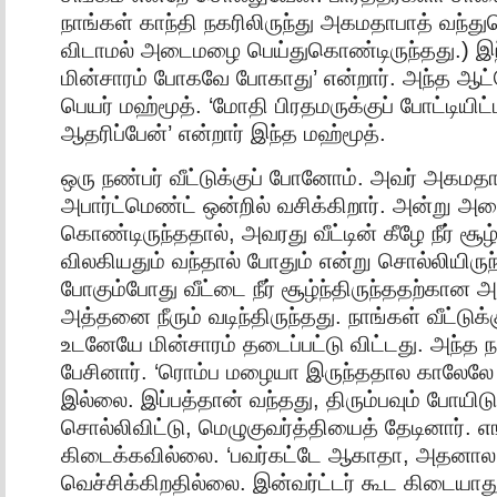
நாங்கள் காந்தி நகரிலிருந்து அகமதாபாத் வந்த
விடாமல் அடைமழை பெய்துகொண்டிருந்தது.) இ
மின்சாரம் போகவே போகாது’ என்றார். அந்த ஆட
பெயர் மஹ்மூத். ‘மோதி பிரதமருக்குப் போட்டியிட்
ஆதரிப்பேன்’ என்றார் இந்த மஹ்மூத்.
ஒரு நண்பர் வீட்டுக்குப் போனோம். அவர் அகமதா
அபார்ட்மெண்ட் ஒன்றில் வசிக்கிறார். அன்று 
கொண்டிருந்ததால், அவரது வீட்டின் கீழே நீர் சூழ்ந்
விலகியதும் வந்தால் போதும் என்று சொல்லியிருந்
போகும்போது வீட்டை நீர் சூழ்ந்திருந்ததற்கான
அத்தனை நீரும் வடிந்திருந்தது. நாங்கள் வீட்டுக
உடனேயே மின்சாரம் தடைப்பட்டு விட்டது. அந்த 
பேசினார். ‘ரொம்ப மழையா இருந்ததால காலேலே 
இல்லை. இப்பத்தான் வந்தது, திரும்பவும் போயிடுச
சொல்லிவிட்டு, மெழுகுவர்த்தியைத் தேடினார். எ
கிடைக்கவில்லை. ‘பவர்கட்டே ஆகாதா, அதனால
வெச்சிக்கிறதில்லை. இன்வர்ட்டர் கூட கிடையாது