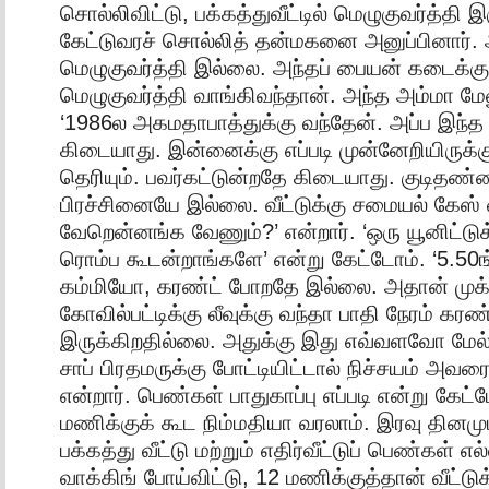
சொல்லிவிட்டு, பக்கத்துவீட்டில் மெழுகுவர்த்தி 
கேட்டுவரச் சொல்லித் தன்மகனை அனுப்பினார். 
மெழுகுவர்த்தி இல்லை. அந்தப் பையன் கடைக்கு
மெழுகுவர்த்தி வாங்கிவந்தான். அந்த அம்மா மேல
‘1986ல அகமதாபாத்துக்கு வந்தேன். அப்ப இந
கிடையாது. இன்னைக்கு எப்படி முன்னேறியிருக்க
தெரியும். பவர்கட்டுன்றதே கிடையாது. குடிதண்ண
பிரச்சினையே இல்லை. வீட்டுக்கு சமையல் கேஸ் 
வேறென்னங்க வேணும்?’ என்றார். ‘ஒரு யூனிட்டு
ரொம்ப கூடன்றாங்களே’ என்று கேட்டோம். ‘5.5
கம்மியோ, கரண்ட் போறதே இல்லை. அதான் முக்
கோவில்பட்டிக்கு லீவுக்கு வந்தா பாதி நேரம் கரண
இருக்கிறதில்லை. அதுக்கு இது எவ்வளவோ மேல்’
சாப் பிரதமருக்கு போட்டியிட்டால் நிச்சயம் அவர
என்றார். பெண்கள் பாதுகாப்பு எப்படி என்று கேட்ட
மணிக்குக் கூட நிம்மதியா வரலாம். இரவு தினமும
பக்கத்து வீட்டு மற்றும் எதிர்வீட்டுப் பெண்கள் எல்
வாக்கிங் போய்விட்டு, 12 மணிக்குத்தான் வீட்டு