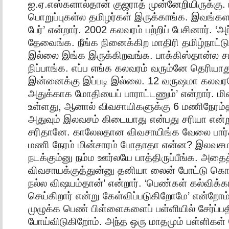
ஐ.ஏ.எஸ்களால்தான் குஜராத் முன்னேறியிருக்கு
பொறுப்புகள்ல தமிழர்கள் இருக்காங்க. இவங்க
பேர்’ என்றார். 2002 கலவரம் பற்றிப் பேசினார்.
தேவைங்க. நீங்க நினைக்கிற மாதிரி தமிழ்நாட்ட
இல்லை இங்க இருக்கிறவங்க. பாக்கிஸ்தான்ல சம்
நிப்பாங்க. எப்ப எங்க கலவரம் வரும்னே தெரிய
இன்னைக்கு இப்படி இல்லை. 12 வருஷமா கலவர
அதுக்காக மோதியைப் பாராட்டணும்’ என்றார். மி
உள்ளது, ஆனால் விவசாயிகளுக்கு 6 மணிநேரம்தா
அதுவும் இலவசம் கிடையாது என்பது சரியா என்று
சரிதானே. காலேலதான விவசாயிங்க வேலை பார்
மணி நேரம் மின்சாரம் போதாதா என்ன? இலவச
நடக்கும்னு நம்ம ஊர்லயே பாத்திருப்பீங்க. அதை
விவசாயக்குத்துன்னு தனியா லைன் போட்டு கொட
நல்ல விஷயம்தான்’ என்றார். ‘பெண்கள் கல்விக
செய்கிறார் என்று கேள்விப்படுகிறோமே’ என்றோம்
முழுக்க பெண் பிள்ளைகளைப் பள்ளியில் சேர்ப்ப
போய்விடுகிறோம். அந்த ஒரு மாதமும் பள்ளிக