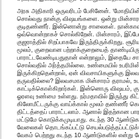
அரசு அதிகாரி ஒருவரிடம் பேசினேன். ‘மோதிய
சொல்வது நான்கு விஷயங்களை. ஒன்று மின்சா
குடிதண்ணீர். இன்னொன்று சாலைகள். நான்கா
ஒவ்வொன்றாகச் சொல்கிறேன். மின்சாரம், இப்ப
குஜராத்தில் சிறப்பாகவே இருந்திருக்கிறது. சூரி
மூலம், குறைவான பற்றாக்குறையைத் தாண்டியிரு
பாராட்டவேண்டியதுதான் என்றாலும், இதையே 
சொல்வதில் அர்த்தமில்லை. உண்மையில் உபரிமின
இருக்கிறதென்றால், ஏன் விவசாயிகளுக்கு இல
தருவதில்லை? இலவசமாக மின்சாரம் தராமல், உப
காட்டிக்கொள்கிறார்கள். இன்னொரு விஷயம், கு
ஓரளவு உண்மை உள்ளது. நர்மதாவில் இருந்து கிட
கிலோமீட்டருக்கு வாய்க்கால் மூலம் தண்ணீர் க
திட்டத்தைப் பாராட்டலாம். ஆனால் இதற்கான பா
மட்டுமே கொடுக்கமுடியாது. கடந்த 30 ஆண்ட
வேலைகள் தொடங்கப்பட்டு செயல்படுத்தப்பட்டு
வேகம் பெற்றது கடந்த 10 ஆண்டுகளில் என்று 