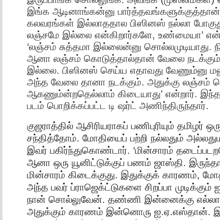
இங்க ஆடினாங்கன்னு பார்த்தவங்களுக்குத்தான் இ
கலவரங்கள் இல்லாததால பிஸினஸ் நல்லா போகுது’
லஞ்சமே இல்லை என்கிறார்களே, உண்மையா’ என்ற
‘லஞ்சம் சுத்தமா இல்லைன்னு சொல்லமுடியாது. நி
ஆனா லஞ்சம் கொடுத்தால்தான் வேலை நடக்கும்
இல்லை. பிஸினஸ் செய்ய எதாவது வேணும்னு மன
அந்த வேலை தானா நடக்கும். அதுக்கு லஞ்சம் 
ஆகணும்ன்றதெல்லாம் கிடையாது’ என்றார். இந்த
படம் பொறிக்கப்பட்ட டி ஷர்ட் அணிந்திருந்தார்.
குஜராத்தில் ஆசிரியராகப் பணிபுரியும் தமிழர் ஒ
சந்தித்தோம். மோதியைப் பற்றி நல்லதும் அல்லத
இவர் பகிர்ந்துகொண்டார். ‘மின்சாரம் தடைப்ப
ஆனா ஒரு யூனிட்டுக்குப் பணம் ஜாஸ்தி. இருந்தால
மின்சாரம் கிடைக்குது. இதுக்குக் காரணம், ம
அந்த பவர் ப்ராஜெக்ட்டுகளை சிறப்பா முடிக்கும்
நான் சொல்லுவேன். தண்ணி இன்னைக்கு எல்லா 
அதுக்கும் காரணம் இன்னொரு ஐ.ஏ.எஸ்தான். இப