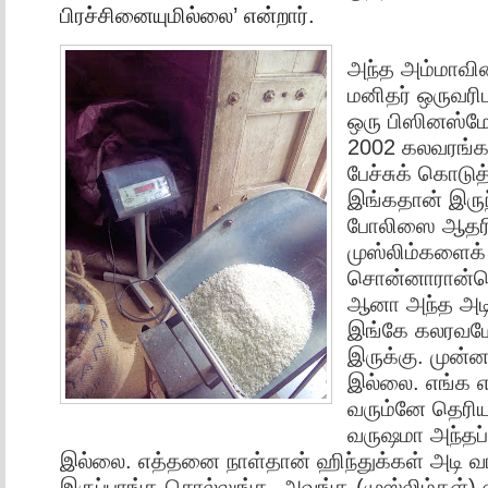
பிரச்சினையுமில்லை’ என்றார்.
அந்த அம்மாவின்
மனிதர் ஒருவரி
ஒரு பிஸினஸ்மே
2002 கலவரங்கள
பேச்சுக் கொடுத
இங்கதான் இரு
போலிஸை ஆதரிச
முஸ்லிம்களைக
சொன்னாரான்னெ
ஆனா அந்த அடிக
இங்கே கலரவமே
இருக்கு. முன்னா
இல்லை. எங்க எ
வரும்னே தெரிய
வருஷமா அந்தப்
இல்லை. எத்தனை நாள்தான் ஹிந்துக்கள் அடி வா
இருப்பாங்க சொல்லுங்க. அவங்க (முஸ்லிம்கள்) 