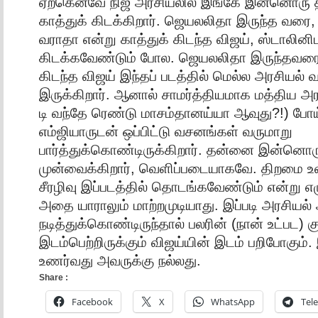
ஏற்கெனவே நிஜ அரசியலில் இங்கே இன்னொரு 
காத்துக் கிடக்கிறார். ஜெயலலிதா இருந்த வரை,
வராதா என்று காத்துக் கிடந்த விஜய், ஸ்டாலினிட
கிடக்கவேண்டும் போல. ஜெயலலிதா இருந்தவரை வா
கிடந்த விஜய் இந்தப் படத்தில் மெல்ல அரசியல் வ
இருக்கிறார். ஆனால் சாமர்த்தியமாக மத்திய அரச
டி வந்தே ரெண்டு மாசம்தானய்யா ஆவுது?!) போய
எம்ஜியாருடன் ஒப்பிட்டு வசனங்கள் வருமாறு
பார்த்துக்கொண்டிருக்கிறார். தன்னை இன்னொரு
முன்வைக்கிறார், வெளிப்படையாகவே. திறமை உள
சீரழிவு இப்படத்தில் தொடங்கவேண்டும் என்று எழு
அதை யாராலும் மாற்றமுடியாது. இப்படி அரசியல
நடித்துக்கொண்டிருந்தால் பலரின் (நான் உட்பட) குட
இடம்பெற்றிருக்கும் விஜய்யின் இடம் பறிபோகும
உணர்வது அவருக்கு நல்லது.
Share :
Facebook
X
WhatsApp
Tel