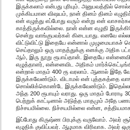
இருக்கலாம் என்பது புரியும். அனுபவத்தில் சொல்
முக்கியமான விஷயம், நான் தினம் தினம் எழுதிக
என் எழுத்து எப்போது வரும் என்று என் வாசகர்க
காத்திருக்கவில்லை. நான் என்ன எழுதி இருக்கிற
சென்று வாங்குபவர்கள் கிடையாது. எனவே எல்
விட்டுவிட்டு இதையே என்னால் முழுமையாகச் செய
செய்தாலும் ஒரு மாதத்துக்கு எனக்கு அதிக பட்ச
ஆம், இரு நூறு ரூபாய்தான். இதையே என்னைவி
எழுத்தாளர், என்னைவிட அதிகம் மார்க்கெட்டிங்க
என்றால் மாதம் 400 ரூ வரலாம். ஆனால் இதே 
இருக்கவேண்டும். விடாமல் என் புத்தகத்தை வாங
சொல்லிக்கொண்டே இருக்கவேண்டும். இதெல்ல
அந்த 200 ரூபாயும் வராது. ஒரு மாதம் போராடி 30
பெற்றுக் காட்டினால் அடுத்த மாதமும் அதே பணம
நிச்சயமில்லை. நிச்சயமில்லை என்ன, சத்தியமா
இப்போது கிருஷ்ண பிரபுக்கு வருவோம். அவர் சூப்
எழுதிக் குவிப்பவர். ஆழமாக விரிவாக. அவர் ஒர