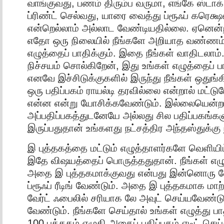
வாங்குவது, பணம் திரும்ப வருமா, எங்கே ஸ்டாக் வ
ப்ரிண்ட் செல்வது, யாரை வைத்து ப்ரூஃப் கரெக்
என்றெல்லாம் அல்லாட வேண்டியதில்லை. ஏனென
எதோ ஒரு நிலையில் நீங்களே அறியாத வண்ணம்
எழுத்தைப் பாதிக்கும். இதை நீங்கள் வாதிடலாம
நிச்சயம் சொல்கிறேன், இது உங்கள் எழுத்தைப் பா
எனவே இச்சிடுக்குகளில் இருந்து நீங்கள் ஒதுங்கி
ஒரு பதிப்பகம் ராயல்டி தரவில்லை என்றால் மட்டும
என்ன என்று யோசிக்கவேண்டும். இல்லையென்ற
அப்பதிப்பகத்துடனேயே அல்லது சில பதிப்பகங்க
இருப்பதுதான் உங்களது நட்சத்திர அந்தஸ்துக்கு 
இ புத்தகத்தை மட்டும் எழுத்தாளர்களே வெளியி
இதே விஷயத்தைப் பொருத்ததுதான். நீங்கள் எழு
அதை இ புத்தகமாக்குவது என்பது இன்னொரு வ
ப்ரூஃப் ரீடிங் வேண்டும். அதை இ புத்தகமாக மா
வேர்ட் ஃபைலில் சரியாக லே அவுட் செய்யவேண்டு
வேண்டும். நீங்களே செய்தால் உங்கள் எழுத்து பாதி
100 புத்தகம் எழுதி அதைப் பதிப்பகம் எடிட் செய்