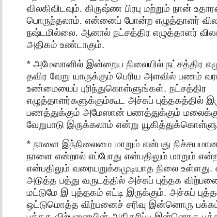
விலகிவிடவும். கிருஷ்ண பிரபு மற்றும் நான் உத
பொருந்தலாம். என்னைப் போன்ற எழுத்தாளர் வில
நஷ்டமில்லை. ஆனால் நட்சத்திர எழுத்தாளர் வில
அதிகம் உண்டாகும்.
* அமேஸானில் இன்றைய நிலையில் நட்சத்திர எ
தவிர வேறு யாருக்கும் பெரிய அளவில் பணம் வர
உண்மையைப் புரிந்துகொள்ளுங்கள். நட்சத்திர
எழுத்தாளர்களுக்கும்கூட அச்சுப் புத்தகத்தில் இர
பணத்துக்கும் அமேஸான் பணத்துக்கும் மலைக்கு
வேறுபாடு இருக்கலாம் என்று யூகித்துக்கொள்ளு
* நாளை இந்நிலைமை மாறும் என்பது நிச்சயம
நாளை என்றால் எப்போது என்பதிலும் மாறும் என்
என்பதிலும் வரையறுக்கமுடியாத நிலை உள்ளது. 
அடுத்த பத்து வருடத்தில் அச்சுப் புத்தக விற்ப
மட்டுமே இ புத்தகம் எட்டி இருக்கும். அச்சுப் புத்
ஒட்டுமொத்த விற்பனைச் சரிவு இன்னொரு பக்கம்
புத்தக விற்பனையின் அதிகரிப்பு இன்னொரு பக்கம