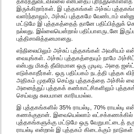
தகர்த்துவிடவில்லை என்பதைப் புரிந்துகொள்ளத்
இருக்கிறார்கள். இ புத்தகங்கள் அச்சுப் புத்தக
வளர்ந்தாலும், அச்சுப் புத்தகமே வேண்டாம் என்னு
மட்டுமே இ புத்தகத்தைத் தானே பதிப்பித்துக் க
நல்லது. இல்லையென்றால் பதிப்பாளருடனே இருப்
புத்திசாலித்தனமானது.
எந்நிலையிலும் அச்சுப் புத்தகங்கள் அவசியம் எ
வையுங்கள். அச்சுப் புத்தகத்தையும் நாமே அச்சிட
என்பது மிகத் தீவிரமான ஒரு முடிவு. அதை ஜஸ்ட
எடுக்காதீர்கள். ஒரு பதிப்பகம் நடத்தி புத்தக வ
அதிகம் முதலீடு செய்து புத்தகத்தை அச்சில் வை
அனைத்துப் புத்தகக் கண்காட்சிகளிலும் புத்த
செய்வது சுலபமான காரியமல்ல.
இ புத்தகங்களில் 35% ராயல்டி, 70% ராயல்டி என
கணக்குதான். இவையெல்லாம் லட்சக்கணக்கில் 
புத்தகங்களுக்கு மட்டுமே ஒரு வேறுபாட்டைத் தர
ராயல்டி என்றால் இ புத்தகம் கிடைக்கும் நாடுகள்