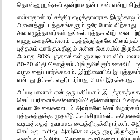
தொன்னூறுக்குள் ஒன்றாவதன் பலன் என்று சிந்தி
என்னதான் நட்சத்திர எழுத்தாளராக இருந்தாலும
அனைத்துப் புத்தகங்களும் ஒரே போல் விற்காது. 
சில எழுத்தாளர்கள் தங்கள் புத்தக விற்பனை பற்
எழுதுவதையெல்லாம் படித்திருந்தாலே விளங்கும் ந
புத்தகம் வாங்குவதிலும் என்ன நிலையில் இருக
அவரது 80% புத்தகங்கள் குறைவான விற்பனையைய
80-20 விதி கொஞ்சம் அங்குமிங்கும் ஊசலிட்டால
வருவதைப் பார்க்கலாம். இந்நிலையில் இ புத்தகம
என்பது நீங்கள் எதிர்பார்ப்பது போல் இருக்காது.
அப்படியானால் ஏன் ஒரு பதிப்பகம் இ புத்தகத்த
செய்ய நினைக்கவேண்டும்? ஏனென்றால் அவர்கள்
எல்லா வேலைகளையும் அவர்களே செய்கிறார்கள். 
புத்தகத்துக்கு முதலீடு செய்கிறார்கள். கரெக்ஷ
வடிவத்தைத் தயாராக வைத்திருக்கிறார்கள். அதில
செய்வது எளிது. அதற்கென ஒரு குழு இருக்கும்
மூலம் வரும் சிறிய தொகை ஒருவேளை பதிப்பகத்