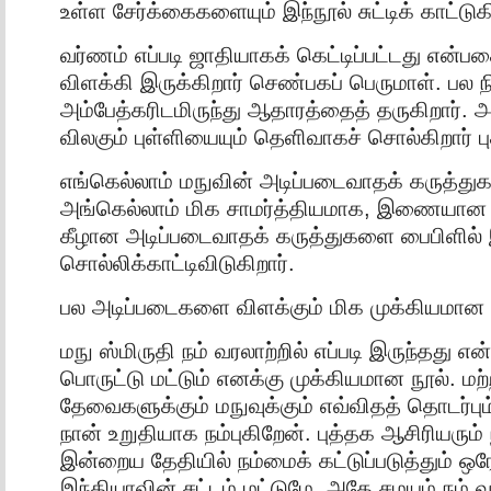
உள்ள சேர்க்கைகளையும் இந்நூல் சுட்டிக் காட்டுக
வர்ணம் எப்படி ஜாதியாகக் கெட்டிப்பட்டது என்ப
விளக்கி இருக்கிறார் செண்பகப் பெருமாள். பல 
அம்பேத்கரிடமிருந்து ஆதாரத்தைத் தருகிறார். அம
விலகும் புள்ளியையும் தெளிவாகச் சொல்கிறார் ப
எங்கெல்லாம் மநுவின் அடிப்படைவாதக் கருத்த
அங்கெல்லாம் மிக சாமர்த்தியமாக, இணையான
கீழான அடிப்படைவாதக் கருத்துகளை பைபிளில் 
சொல்லிக்காட்டிவிடுகிறார்.
பல அடிப்படைகளை விளக்கும் மிக முக்கியமான 
மநு ஸ்மிருதி நம் வரலாற்றில் எப்படி இருந்தது எ
பொருட்டு மட்டும் எனக்கு முக்கியமான நூல். ம
தேவைகளுக்கும் மநுவுக்கும் எவ்விதத் தொடர்ப
நான் உறுதியாக நம்புகிறேன். புத்தக ஆசிரியரும் ந
இன்றைய தேதியில் நம்மைக் கட்டுப்படுத்தும் ஒரே
இந்தியாவின் சட்டம் மட்டுமே. அதே சமயம் நம் வ