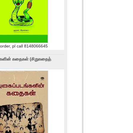
 order, pl call 8148066645
்களின் கதைகள் (சிறுகதைத்