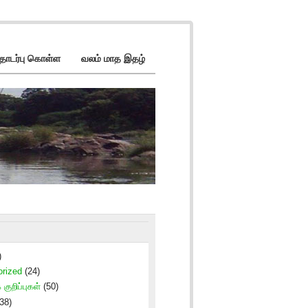
ொடர்பு கொள்ள
வலம் மாத இதழ்
)
orized
(24)
 குறிப்புகள்
(50)
38)