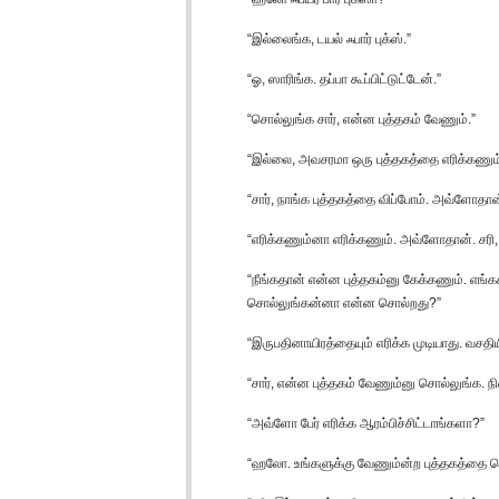
“இல்லைங்க, டயல் ஃபார் புக்ஸ்.”
“ஓ, ஸாரிங்க. தப்பா கூப்பிட்டுட்டேன்.”
“சொல்லுங்க சார், என்ன புத்தகம் வேணும்.”
“இல்லை, அவசரமா ஒரு புத்தகத்தை எரிக்கணும்.
“சார், நாங்க புத்தகத்தை விப்போம். அவ்ளோதா
“எரிக்கணும்னா எரிக்கணும். அவ்ளோதான். சரி, 
“நீங்கதான் என்ன புத்தகம்னு கேக்கணும். எங்கக
சொல்லுங்கன்னா என்ன சொல்றது?”
“இருபதினாயிரத்தையும் எரிக்க முடியாது. வசத
“சார், என்ன புத்தகம் வேணும்னு சொல்லுங்க. 
“அவ்ளோ பேர் எரிக்க ஆரம்பிச்சிட்டாங்களா?”
“ஹலோ. உங்களுக்கு வேணும்ன்ற புத்தகத்தை ச