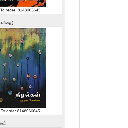
To order: 8148066645
(கவிதை)
To order 8148066645
கள்