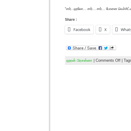
“சார்.. ஹலோ… சார்… சார்… போனை வெச்சிட்ட
Share :
Facebook
X
What
ஹரன் பிரசன்னா
|
Comments Off
| Tag