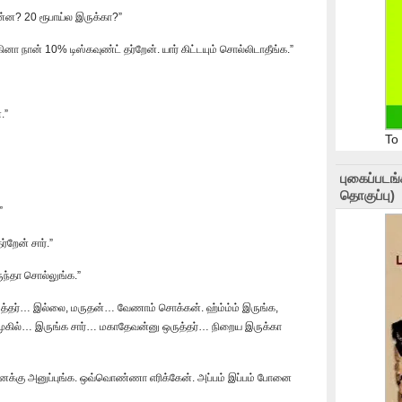
்ன? 20 ரூபாய்ல இருக்கா?”
்கினா நான் 10% டிஸ்கவுண்ட் தர்றேன். யார் கிட்டயும் சொல்லிடாதீங்க.”
.”
To
புகைப்படங
தொகுப்பு)
”
்றேன் சார்.”
ுந்தா சொல்லுங்க.”
ருத்தர்… இல்லை, மருதன்… வேணாம் சொக்கன். ஹ்ம்ம்ம் இருங்க,
முகில்… இருங்க சார்… மகாதேவன்னு ஒருத்தர்… நிறைய இருக்கா
 எனக்கு அனுப்புங்க. ஒவ்வொண்ணா எரிக்கேன். அப்பம் இப்பம் போனை