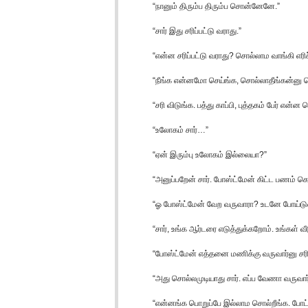
“நானும் திரும்ப திரும்ப சொன்னேனே.”
“சார் இது சரிப்பட்டு வராது.”
“என்ன சரிப்பட்டு வராது? சொல்லாம வாங்கி எர
“நீங்க என்னமோ செய்ங்க, சொல்லாதீங்கன்னு 
“சரி விடுங்க. பத்து காப்பி, புத்தகம் பேர் எ
“உலோகம் சார்…”
“ஏன் இரும்பு உலோகம் இல்லையா?”
“அனுப்பறேன் சார். போஸ்ட்மேன் கிட்ட பணம் கொ
“ஓ போஸ்ட்மேன் வேற வருவாரா? உடனே போய்டு
“சார், உங்க ஆர்டரை எடுத்துக்கறோம். உங்கள் வீட
“போஸ்ட்மேன் எத்தனை மணிக்கு வருவார்னு சர
“அது சொல்லமுடியாது சார். எப்ப வேணா வருவார்
“என்னங்க பொறுப்பே இல்லாம சொல்றீங்க. போட