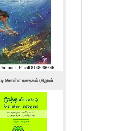
 the book, Pl call 8148066645
ாட்டி சொன்ன கதைகள் (சிறுவர்