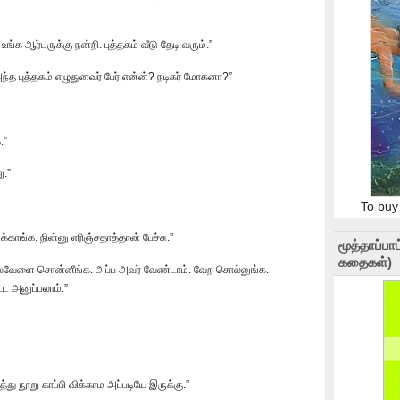
க ஆர்டருக்கு நன்றி. புத்தகம் வீடு தேடி வரும்.”
்த புத்தகம் எழுதுனவர் பேர் என்ன்? நடிகர் மோகனா?”
.”
ு.”
To buy
காங்க. நின்னு எரிஞ்சதாத்தான் பேச்சு.”
மூத்தாப்ப
கதைகள்)
்லவேளை சொன்னீங்க. அப்ப அவர் வேண்டாம். வேற சொல்லுங்க.
ூட அனுப்பலாம்.”
த்து நூறு காப்பி விக்காம அப்படியே இருக்கு.”