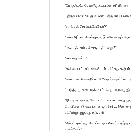
“மொதல்லயே சொல்லிருக்கலாம்ல. சரி விலை என
“புத்தக விலை 90 ரூபாய் சார். பத்து காப்பி வாங
“நான் ஏன் சொல்லப்போறேன்?”
“உங்க அட்ரஸ் சொல்லுங்க, இப்பவே அனுப்பறேன்
“உங்க புத்தகம் என்னத்த பத்தினது?”
“கவிதை சார்…”
“கவிதையா? அப்ப வேண்டாம். எரிக்கது கஷ்டம்.
“என்ன சார் சொல்றீங்க. 20% டிஸ்கவுண்ட்கூட தர
“அடுத்த தடவை பார்க்கலாம். வேற யாராவது இர
“இப்படி சட்டுன்னு கேட்டா?… பா.ராகவன்னு ஒ
அரவிந்தன் நீலகண்டன்னு ஒருத்தர்… இல்லை 
சட்டுன்னு குழப்புது சார், சாரி.”
“அப்பம் ஒண்ணு செய்ங்க. ஒரு லிஸ்ட் எடுத்து
வைக்கேன்.”