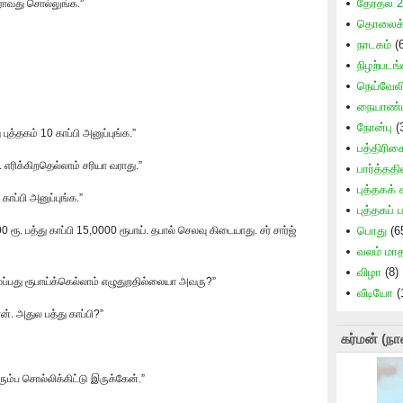
தேர்தல் 
ாராவது சொல்லுங்க.”
தொலைக்க
நாடகம்
(6
நிழற்படங்
நெய்வேலி
நையாண்ட
நோன்பு
(
த்தகம் 10 காப்பி அனுப்புங்க.”
பத்திரிக
. எரிக்கிறதெல்லாம் சரியா வராது.”
பார்த்ததி
புத்தகக்
ாப்பி அனுப்புங்க.”
புத்தகப் 
ரூ. பத்து காப்பி 15,0000 ரூபாய். தபால் செலவு கிடையாது. சர் சார்ஜ்
பொது
(6
வலம் மா
விழா
(8)
ப்பது ரூபாய்க்கெல்லாம் எழுதுறதில்லையா அவரு?”
வீடியோ
(
ன். அதுல பத்து காப்பி?”
கர்மன் (நா
ிரும்ப சொல்லிக்கிட்டு இருக்கேன்.”