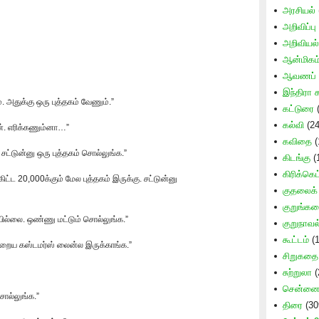
அரசியல்
அறிவிப்பு
அறிவியல
ஆன்மிகம
ஆவணப் 
இந்திரா க
 அதுக்கு ஒரு புத்தகம் வேணும்.”
கட்டுரை
(
கல்வி
(24
ன். எரிக்கணும்னா…”
கவிதை
(
சட்டுன்னு ஒரு புத்தகம் சொல்லுங்க.”
கிடங்கு
(
கிரிக்கெட
ிட்ட 20,000க்கும் மேல புத்தகம் இருக்கு. சட்டுன்னு
குதலைக் க
குறுங்க
ியில்லை. ஒண்ணு மட்டும் சொல்லுங்க.”
குறுநாவல
கூட்டம்
(1
நிறைய கஸ்டமர்ஸ் லைன்ல இருக்காங்க.”
சிறுகதை
சுற்றுலா
(
சென்னை 
ொல்லுங்க.”
திரை
(30