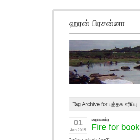
ஹரன் பிரசன்னா
Tag Archive for புத்தக எரிப்பு
நையாண்டி
01
Fire for boo
Jan 2015
"ஹலோ ஃபயர் பார் புக்ஸா?”