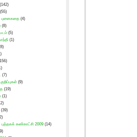
(142)
(55)
் புனைகதை
(4)
்
(8)
படம்
(5)
ாந்தி
(1)
8)
)
156)
1)
்
(7)
ுறிப்புகள்
(9)
தை
(19)
்
(1)
2)
(39)
2)
புத்தகக் கண்காட்சி 2009
(14)
9)