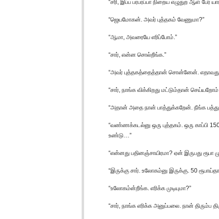
“சரி, இப்ப பரபரப்பா நிறைய எழுதுற ஆள் பேர் ய
“ஜெயமோகன். அவர் புத்தகம் வேணுமா?”
“ஆமா, அவரையே எரிப்போம்.”
“சார், என்ன சொல்றீங்க.”
“அவர் புத்தகத்தைத்தான் சொன்னேன். எதாவது பு
“சார், நாங்க விக்கிறது மட்டும்தான் செய்யறோம்
“அதான் அதை நான் பாத்துக்கறேன். நீங்க பத்து க
“வண்ணக்கடல்னு ஒரு புத்தகம். ஒரு காப்பி 1500 
உண்டு…”
“என்னது பதினஞ்சாயிரமா? ஏன் இருபது ரூபா மு
“இருக்கு சார். உலோகம்னு இருக்கு. 50 ரூபாய்தா
“உலோகம்ன்றீங்க. எரிக்க முடியுமா?”
“சார், நாங்க எரிக்க அனுப்பலை. நான் திரும்ப த