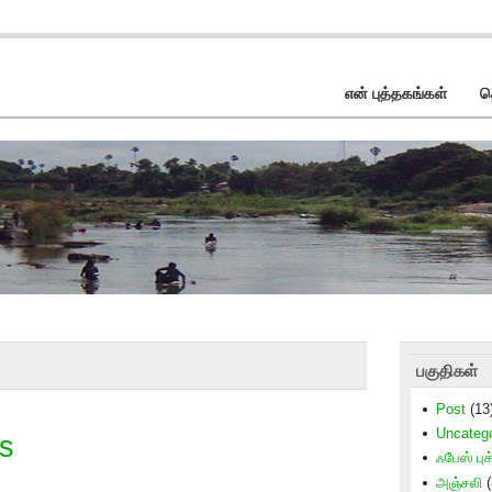
என் புத்தகங்கள்
த
பகுதிகள்
Post
(13
Uncateg
ks
ஃபேஸ் புக்
அஞ்சலி
(