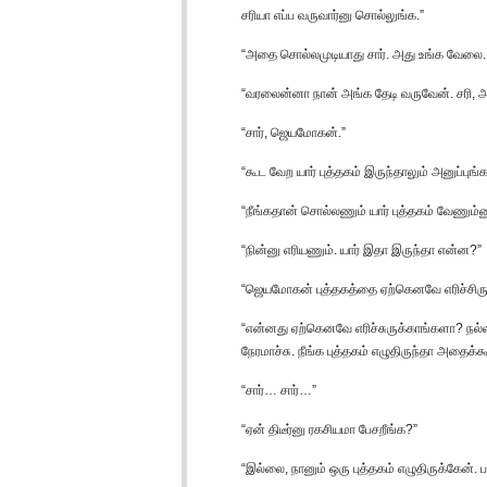
சரியா எப்ப வருவார்னு சொல்லுங்க.”
“அதை சொல்லமுடியாது சார். அது உங்க வேலை. உங்
“வரலைன்னா நான் அங்க தேடி வருவேன். சரி, அந
“சார், ஜெயமோகன்.”
“கூட வேற யார் புத்தகம் இருந்தாலும் அனுப்புங்க
“நீங்கதான் சொல்லணும் யார் புத்தகம் வேணும்ன
“நின்னு எரியணும். யார் இதா இருந்தா என்ன?”
“ஜெயமோகன் புத்தகத்தை ஏற்கெனவே எரிச்சிருக்
“என்னது ஏற்கெனவே எரிச்சுருக்காங்களா? நல
நேரமாச்சு. நீங்க புத்தகம் எழுதிருந்தா அதைக்க
“சார்… சார்…”
“ஏன் திடீர்னு ரகசியமா பேசறீங்க?”
“இல்லை, நானும் ஒரு புத்தகம் எழுதிருக்கேன். ப