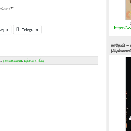
ீங்களா?”
https://
sApp
Telegram
சாதேவி – 
(ஆன்லைனி
s:
நகைச்சுவை
,
புத்தக எரிப்பு