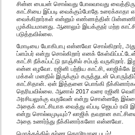
சின்ன பையன் சொல்வது போலவாவது வைத்திருக
காட்சியை இப்படி வைக்கும்போதே உரைக்காதா 
வைக்கிறார்கள் என்னும் எண்ணத்தின் பின்னண
முக்கியமானது. ஆனாலும் இயக்குநர் மற்ற காட்சி
படுத்தவில்லை.
மோடியை யோகிபாபு என்னவோ சொல்கிறார், அது ம
ப்ளம்பர் என்று சொல்கிறார் எனக் கேள்விப்பட்டேன
காட்சி நீக்கப்பட்டு நாஞ்சில் சம்பத் வருகிறார்.
என்ன எழவோ. ரஜினி பற்றிய காட்சி, லாஜிக்கே
மக்கள் மனதில் இருக்கும் கருத்துடன் பொருந்த
காட்சிதான். ஏன் இத்தனை பொங்கி நீக்கினார்க
தெரியவில்லை. ஆனால் 2017 வரை ரஜினி வெளி
அரசியலுக்கு வருவேன் என்று சொன்னதே இல்லை
அதைக் காட்சியாக வைத்து எப்படி ஜெயம் ரவி இ
என்று சொல்லமுடியும்? லாஜிக் தவறான காட்சிய
அதை உணர்ந்து நீக்கினார்களோ என்னவோ.
மொத்தத்தில் கர்ண கொடூரமான படம்!