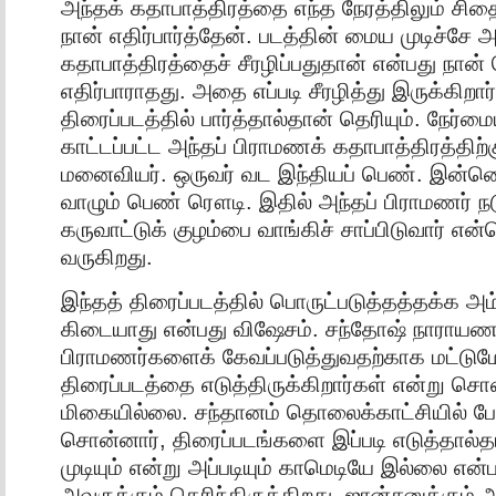
அந்தக் கதாபாத்திரத்தை எந்த நேரத்திலும் சிதை
நான் எதிர்பார்த்தேன். படத்தின் மைய முடிச்சே அ
கதாபாத்திரத்தைச் சீரழிப்பதுதான் என்பது நான
எதிர்பாராதது. அதை எப்படி சீரழித்து இருக்கிறா
திரைப்படத்தில் பார்த்தால்தான் தெரியும். நேர
காட்டப்பட்ட அந்தப் பிராமணக் கதாபாத்திரத்திற்
மனைவியர். ஒருவர் வட இந்தியப் பெண். இன்னொ
வாழும் பெண் ரௌடி. இதில் அந்தப் பிராமணர் ந
கருவாட்டுக் குழம்பை வாங்கிச் சாப்பிடுவார் என
வருகிறது.
இந்தத் திரைப்படத்தில் பொருட்படுத்தத்தக்க அம
கிடையாது என்பது விஷேசம். சந்தோஷ் நாராயண
பிராமணர்களைக் கேவப்படுத்துவதற்காக மட்டும
திரைப்படத்தை எடுத்திருக்கிறார்கள் என்று சொ
மிகையில்லை. சந்தானம் தொலைக்காட்சியில் பே
சொன்னார், திரைப்படங்களை இப்படி எடுத்தால்
முடியும் என்று‌ அப்படியும் காமெடியே இல்லை என்ப
அவருக்கும் தெரிந்திருக்கிறது, ஜான்சனுக்கும்