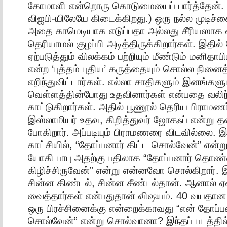
கோமாளி என்றொரு கொடுமையைப் பார்த்தேன். (
விஐபி-யிலேயே கிடைக்கிறது.) ஒரு நல்ல முடிச்
அதை காமெடியாக எடுப்பதா அல்லது சீரியஸாக எ
தெரியாமல் குழப்பி அடித்திருக்கிறார்கள். இதில்
ஏற்படுத்தும் விலக்கம் பற்றியும் மீண்டும் மனிதா
என்ற ‘புத்தம் புதிய’ கருத்தையும் சொல்ல நினைத
எறிந்துவிட்டார்கள். எல்லா சாதிகளும் இனங்களு
வெள்ளத்தின்போது உதவினார்கள் என்பதை வலிந்
காட்டுகிறார்கள். அதில் பூணூல் தெரிய பிராமணர
இஸ்லாமியர் உதவ, கிறித்துவர் ஜோசஃப் என்று த
போகிறார். அப்படியும் பிராமணரை விடவில்லை.
காட்சியில், “தோப்பனார் கிட்ட சொல்வேன்” என்
யோகி பாபு அதற்கு பதிலாக “தோப்பனார் தொ
கிழிச்சிருவேன்” என்று என்னவோ சொல்கிறார். 
சின்ன கிண்டல், சின்ன சீண்டல்தான். ஆனால்
வைத்தார்கள் என்பதுதான் விஷயம். 40 வயதா
ஒரு பிரச்சினைக்கு என்றைக்காவது “என் தோப்பன
சொல்வேன்” என்று சொல்வானா? இந்தப் படத்தில