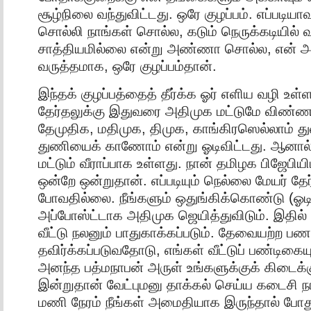
சூழ்நிலை வந்துவிட்டது. ஒரே குழப்பம். எப்படியா
சொல்லி நாங்கள் சொல்ல, கடும் நெருக்கடியில் 
சாத்தியமில்லை என்று அண்ணா சொல்ல, என் அ
வருத்தமாக, ஒரே குழப்பம்தான்.
இந்தக் குழப்பத்தைத் தீர்க்க ஓர் எளிய வழி உள
தேர்தலுக்கு இதுவரை அதிமுக மட்டுமே விண்ணப்
தேமுதிக, மதிமுக, திமுக, காங்கிரஸெல்லாம்
துணியைக் காணோம் என்று ஓடிவிட்டது. ஆனால
மட்டும் வீராப்பாக உள்ளது. நான் தமிழக பிஜேபிய
ஒன்றே ஒன்றுதான். எப்படியும் நெல்லை மேயர் தேர
போவதில்லை. நீங்களும் ஒதுங்கிக்கொண்டு (ஓடி
அப்போஸ்ட்டாக அதிமுக ஜெயித்துவிடும். இதில் 
வீட்டு நலனும் பாதுகாக்கப்படும். தேவையற்ற ப
தவிர்க்கப்படுவதோடு, எங்கள் வீட்டுப் பண்டிகையு
அனந்த பத்மநாபன் அருள் உங்களுக்குக் கிடைக்க
இன்றுதான் வேட்புமனு தாக்கல் செய்ய கடைசி நாள
மணி நேரம் நீங்கள் அமைதியாக இருந்தால் போதும்