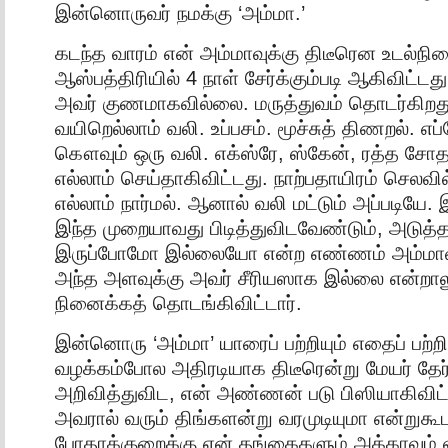
இன்னொருவர் நமக்கு ‘அம்மா.’
கடந்த வாரம் என் அம்மாவுக்கு திடீரென உடல்
ஆஸ்பத்திரியில் 4 நாள் சேர்க்கும்படி ஆகிவிட்டத
அவர் குணமாகவில்லை. மருத்துவம் தொடர்கிறத
வயிறெல்லாம் வலி. உப்பசம். மூச்சுத் திணறல். எப
கௌவும் ஒரு வலி. எக்ஸ்ரே, ஸ்கேன், ரத்த ச
எல்லாம் செய்தாகிவிட்டது. நாற்பதாயிரம் செலவில
எல்லாம் நார்மல். ஆனால் வலி மட்டும் அப்படியே
இந்த முறையாவது பிடித்துவிடவேண்டும், அடுத
இருப்போமோ இல்லையோ என்ற எண்ணம் அம்மாவுக்
அந்த அளவுக்கு அவர் சீரியஸாக இல்லை என்றாலு
நினைக்கத் தொடங்கிவிட்டார்.
இன்னொரு ‘அம்மா’ யாரைப் பற்றியும் எதைப் பற்ற
வழக்கம்போல அதிரடியாக திடீரென்று மேயர் தே
அறிவித்துவிட, என் அண்ணன் படு பிஸியாகிவிட்
அவரால் வரும் திங்களன்று வரமுடியுமா என்றுகூ
போதாக்குறைக்கு என் தங்கைகளும் அக்காவும் 