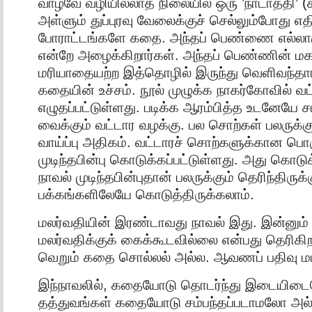
வாழவே வழியில்லாத நிலையில் ஒரு ’நாடாத்தி’ (
அள்ளும் துப்புரவு வேலைக்குச் செல்லும்போது எ
போராட்டங்களே கதை. அந்தப் பெண்ணை எல்லாரும
என்றே அழைக்கிறார்கள். அந்தப் பெண்ணின் மகள
மரியாதையற்ற இத்தொழில் இருந்து வெளிவந்தா
கதையின் உச்சம். நூல் முழுக்க நாகர்கோவில் 
எழுதப்பட்டுள்ளது. படிக்க ஆரம்பித்த உடனேயே 
வைக்கும் வட்டார வழக்கு. பல சொற்கள் பலருக்கும
வாய்ப்பு அதிகம். வட்டாரச் சொற்களுக்கான ப
முடிந்தபின்பு கொடுக்கப்பட்டுள்ளது. அது கொடுக்
நாவல் முடிந்தபின்புதான் பலருக்கும் தெரிந்திருக
பக்கங்களிலேயே கொடுத்திருக்கலாம்.
மலர்வதியின் இரண்டாவது நாவல் இது. இன்னும் 
மலர்வதிக்குக் கைக்கூடவில்லை என்பது தெரிகிற
வெறும் கதை சொல்லல் அல்ல. ஆவணப் பதிவு மட்
இந்நாவலில், கதையோடு தொடர்ந்து இடையிடைய
தத்துவங்கள் கதையோடு சம்பந்தப்படாமலோ அல்