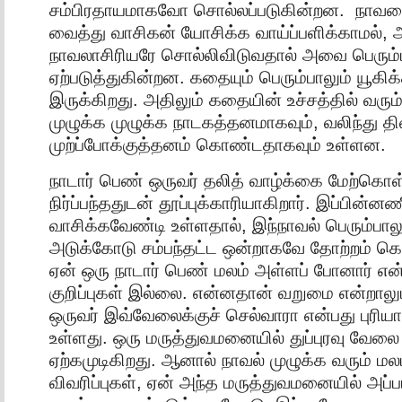
சம்பிரதாயமாகவோ சொல்லப்படுகின்றன. நா
வைத்து வாசிகன் யோசிக்க வாய்ப்பளிக்காமல்,
நாவலாசிரியரே சொல்லிவிடுவதால் அவை பெரும்ப
ஏற்படுத்துகின்றன. கதையும் பெரும்பாலும் யூக
இருக்கிறது. அதிலும் கதையின் உச்சத்தில் வரும்
முழுக்க முழுக்க நாடகத்தனமாகவும், வலிந்து தி
முற்ப்போக்குத்தனம் கொண்டதாகவும் உள்ளன.
நாடார் பெண் ஒருவர் தலித் வாழ்க்கை மேற்கொ
நிர்ப்பந்ததுடன் தூப்புக்காரியாகிறார். இப்பின்
வாசிக்கவேண்டி உள்ளதால், இந்நாவல் பெரும்பா
அடுக்கோடு சம்பந்தட்ட ஒன்றாகவே தோற்றம் க
ஏன் ஒரு நாடார் பெண் மலம் அள்ளப் போனார் எ
குறிப்புகள் இல்லை. என்னதான் வறுமை என்றாலு
ஒருவர் இவ்வேலைக்குச் செல்வாரா என்பது புரி
உள்ளது. ஒரு மருத்துவமனையில் துப்புரவு வேல
ஏற்கமுடிகிறது. ஆனால் நாவல் முழுக்க வரும் மலம
விவரிப்புகள், ஏன் அந்த மருத்துவமனையில் அப்ப