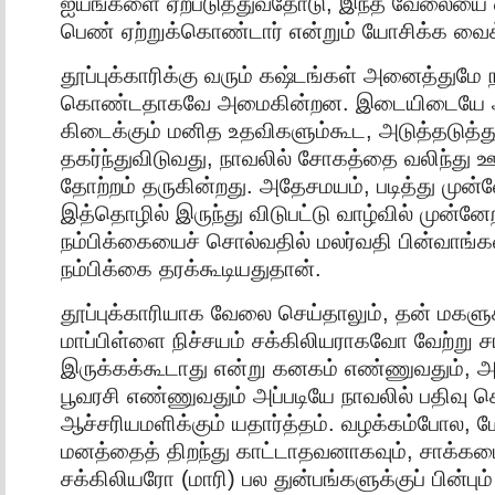
ஐயங்களை ஏற்படுத்துவதோடு, இந்த வேலையை எப்
பெண் ஏற்றுக்கொண்டார் என்றும் யோசிக்க வைக
தூப்புக்காரிக்கு வரும் கஷ்டங்கள் அனைத்தும
கொண்டதாகவே அமைகின்றன. இடையிடையே அவ
கிடைக்கும் மனித உதவிகளும்கூட, அடுத்தடுத
தகர்ந்துவிடுவது, நாவலில் சோகத்தை வலிந்து 
தோற்றம் தருகின்றது. அதேசமயம், படித்து முன்
இத்தொழில் இருந்து விடுபட்டு வாழ்வில் முன்னே
நம்பிக்கையைச் சொல்வதில் மலர்வதி பின்வாங்
நம்பிக்கை தரக்கூடியதுதான்.
தூப்புக்காரியாக வேலை செய்தாலும், தன் மகளுக
மாப்பிள்ளை நிச்சயம் சக்கிலியராகவோ வேற்
இருக்கக்கூடாது என்று கனகம் எண்ணுவதும், 
பூவரசி எண்ணுவதும் அப்படியே நாவலில் பதிவு செய
ஆச்சரியமளிக்கும் யதார்த்தம். வழக்கம்போல, 
மனத்தைத் திறந்து காட்டாதவனாகவும், சாக்கடை 
சக்கிலியரோ (மாரி) பல துன்பங்களுக்குப் பின்ப