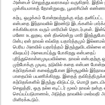
அன்பைச் செலுத்துபவராகவும் வருகிறார். இதில் 
முக்கியமாகத் தோன்றுவது, பூவரசியின் எண்
கற்பு, ஒழுக்கம் போன்றவற்றுக்கு எந்த தனிப்பட்
என்பதை இந்நாவலில் இரண்டு இடங்களில் பார்க்க
சக்கிலியராக வரும் மாரியின் தொடர்புகள். இன
மனோ உடலுறவு. ஏன் திடீரென்று மாரி இறந்துபோகி
பின்பு ஏன் நாவல் எவ்வித யதார்த்தமும் இல்லாமல்
பெரிய அளவில் யதார்த்தம் இருந்துவிடவில்லை 
விஷயம்) அலைபாய்ந்து போகிறது என்பதைப்
புரிந்துகொள்ளமுடியவில்லை. நாவல் என்பதற்கு 
முற்போக்கு முடிவு, நடுவில் கதை என்பன போ
கற்பிதங்கள் கலைந்துபோன இச்சூழலில் இந்நா
பாதையில் பயணிக்கிறது. இதைத் தவிர்த்திருக்க
கற்பிதங்களில் இருந்து விடுபட்டு, மொழி நடையி
செலுத்தி, ஒரு நல்ல எடிட்டர் மூலம் நாவல் நன்கு எ
செய்யப்படுமானால், அடுத்த நாவலில் மலர்வதி 
மிளிரக்கூடும்.