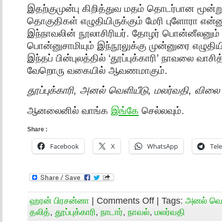
இதற்குமுன்பு கிறித்துவ மதம் தொடர்பான மூன்ற
தொகுதிகள் எழுதியிருக்கும் மேரி புளோரா என்ன
இந்நாவலின் நூலாசிரியர். தோழர் பொன்னீலனு
பொன்னுசாமியும் இந்நூலுக்கு முன்னுரை எழுதியி
இந்தப் பின்புலத்தில் ‘தூப்புக்காரி’ நாவலை வாசித
வேறொரு வகையில் ஆவணமாகும்.
தூப்புக்காரி, அனல் வெளியீடு, மலர்வதி, விலை 
ஆனலைனில் வாங்க
இங்கே
செல்லவும்.
Share :
Facebook
X
WhatsApp
Tel
ஹரன் பிரசன்னா
|
Comments Off
| Tags:
அனல் வெள
தலித்
,
தூப்புக்காரி
,
நாடார்
,
நாவல்
,
மலர்வதி