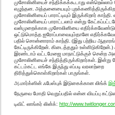
முசோலினியைச் சந்திக்கக்கூடாது என்றெல்லாம
எழுந்தன. அத்தனையையும் புறக்கணித்திருக்கிற
முசோலினியைப் பாராட்டியும் இருக்கிறார் காந்தி. எ
முசோலினியைப் பாராட்டலாம் என்று கேட்கப்பட்ட
வன்முறைக்காக முசோலினியை எதிர்க்கவேண்டும
ஒட்டுமொத்த ஐரோப்பாவையும்தானே எதிர்க்கவேண்ட
பதில் சொன்னாராம் காந்தி. (இது பற்றிய ஆதார
கேட்டிருக்கிறேன். கிடைத்ததும் உள்ளிடுகிறேன்.) 
இரண்டாம் வட்டமேஜை மாநாட்டுக்குச் சென்ற 
முசோலினியைச் சந்தித்திருக்கிறார்கள். இன்ற
கட்டம்கட்ட எங்கே இருந்து எப்படி வரலாற்றை
திரித்துக்கொள்கிறார்கள் பாருங்கள்.
அ.மார்க்ஸின் ஃபேஸ்புக் இடுகைக்கான லிங்க்
இங
நேருவை மோதி வெறுப்பதில் என்ன வியப்பு கட்டு
டிவிட் லாங்கர் லின்க்:
http://www.twitlonger.c