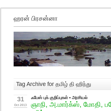
ஹரன் பிரசன்னா
Tag Archive for தமிழ் தி ஹிந்து
ஃபேஸ் புக் குறிப்புகள்
•
அரசியல்
31
ஞாநி, அ.மார்க்ஸ், மோதி, பட
Oct 2013