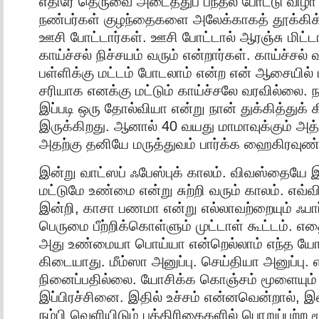
எதிரே தெருவை அடைத்துப் பந்தல் போட்டு விழா
நண்பர்கள் குழந்தைகளை அலேக்காகத் தூக்கிக
ஊசி போட்டார்கள். ஊசி போட்டால் ஆரஞ்சு மிட்டா
காய்ச்சல் நிச்சயம் வரும் என்றார்கள். காய்ச்சல் 
பள்ளிக்கு மட்டம் போடலாம் என்ற என் ஆசையில் 
சரியாக எனக்கு மட்டும் காய்ச்சலே வரவில்லை. ந
இப்படி ஒரு தோல்வியா என்று நான் துக்கித்துக் 
இருக்கிறது. ஆனால் 40 வயது மாமாவுக்கும் அத்
அதற்கு தனியே மருத்துவம் பார்க்க ஹைகிரவுண்
இன்று வாட்ஸப் ஃபேஸ்புக் காலம். விவஸ்தையே இ
மட்டுமே உண்மை என்று சுற்றி வரும் காலம். எவ
இன்றி, காசா பணமா என்று எல்லாவற்றையும் ஃபார
பெருமை பீற்றிக்கொள்ளும் முட்டாள் கூட்டம். எ
அது உண்மையா பொய்யா என்றெல்லாம் எந்த ய
கிடையாது. மீம்ஸா அனுப்பு. செய்தியா அனுப்பு.
நினைப்பதில்லை. யோசிக்க கொஞ்சம் மூளையும்
இப்பிரச்சினை. இதில் உச்சம் என்னவென்றால்,
நம்பி வெளியிடும் பத்திரிகைகளில் பொறுப்பற்ற