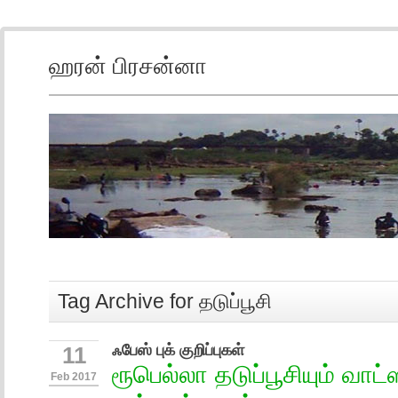
ஹரன் பிரசன்னா
Tag Archive for தடுப்பூசி
ஃபேஸ் புக் குறிப்புகள்
11
ரூபெல்லா தடுப்பூசியும் வாட்
Feb 2017