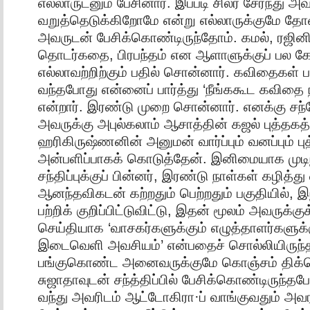
எல்லாருடனும் பேசினார். இப்படி சிலர் சேர்ந்து 
வறுத்தெடுக்கிறோமே என்று எல்லாருக்குமே தோன
அவருடன் பேசிக்கொண்டிருந்தோம். கமல், ரஜின
தொடர்கதை, பிரபந்தம் என ஆளாளுக்குப் பல கே
எல்லாவற்றிற்கும் பதில் சொன்னார். கவிதைகள் பற்
வந்தபோது என்னைப் பார்த்து ‘நீங்ககூட கவிதை 
என்றார். இரண்டு முறை சொன்னார். எனக்கு சந
அவருக்கு அபுல்கலாம் ஆசாத்தின் கஜல் புத்தகத
ஹரிகிருஷ்ணனின் அனுமன் வார்ப்பும் வனப்பும் பு
அன்பளிப்பாகக் கொடுத்தேன். இனிமையாக முடி
சந்திப்புக்குப் பின்னர், இரண்டு நாள்கள் கழித்து
ஆனந்தவிகடன் கற்றதும் பெற்றதும் பகுதியில், இந
பற்றிக் குறிப்பிட்டுவிட்டு, இதன் மூலம் அவருக்க
செய்தியாக ‘வாசகர்களுக்கும் எழுத்தாளர்களு
இடைவெளி அவசியம்’ என்பதைச் சொல்லியிருந்தார்
பங்குகொண்ட அனைவருக்குமே கொஞ்சம் திக்கெ
சுஜாதாவுடன் சந்த்திப்பில் பேசிக்கொண்டிருந்த
வந்து அவரிடம் ஆட்டோகிரா·ப் வாங்குவதும் அவர