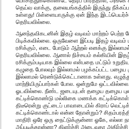
யோசித்துக்கொண்டே தேடிப் பார்த்தால், அங்கே 
தெய்வ வாக்கு, தலையங்கத்தில் இருந்து நீக்கப்
உள்ளது! பிள்ளையாருக்கு ஏன் இந்த இடப்பெயர்ச
தெரியவில்லை.
ஆனந்தவிகடனின் இதழ் வடிவம் மாற்றம் பெற்ற ப
பிடிக்கவில்லை. ஒருவேளை இப்படி இதழ் வடிவம்
ரசிக்கும், எடை போடும் ஆற்றல் எனக்கு இல்லாமல
தெரியவில்லை. ஆனால் நிச்சயம் கல்கியின் இதழ்
ரசிக்கும்படியாக இல்லை என்பதை மட்டும் உறுதிய
கழுதை போலவும் இல்லாமல் பழக்கப்பட்ட பழைய 
இல்லாமல் ரெண்டுக்கெட்டானாக உள்ளது. எழுத்
மாற்றியிருப்பார்கள் போல. ஒன்றுமே ஒட்டவில்லை. 
ஓடவில்லை. நீண்ட ஜடையுடன் தழைய தழைய ப
கட்டிக்கொண்டு மல்லிகை மணக்க கட்டிக்கொள
திடீரென்று குட்டைப் பாவாடையில் கிராப் வெட்ட
கட்டிக்கொண்டால் என்ன தோன்றும்? சிதம்பரத்தி
மாதிரி ஒரே ஒரு நைட்டுக்குன்னா ஓகே, எல்லா ந
அப்படித்தான்னா? கிளர்ச்சி அடைவதா அதிர்ச்