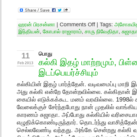
ஹரன் பிரசன்னா
|
Comments Off
| Tags:
அசோகமித
இந்தியன்
,
கோபால் ராஜாராம்
,
சாரு நிவேதிதா
,
சுஜாத
பொது
11
கல்கி இதழ் மாற்றமும், பிள
Feb 2013
இடப்பெயர்ச்சியும்
கல்கியின் இதழ் பார்த்தேன். வடிவமைப்பு மாறி 
அது கல்கி என்றே தோன்றவில்லை. கல்கிதான் இது
கையில் எடுக்கக்கூட மனம் வரவில்லை. 1998ல் கல
வேலைக்குச் சேர்ந்தபோது நான் முதலில் வாங்க
காரணம் சுஜாதா. அப்போது கல்கியில் வரிசைய
எழுதிக்கொண்டிருந்தார். தொடர்ந்து வாசித்தேன்
செல்லவேண்டி வந்தது. அங்கே சென்றது கல்கி 