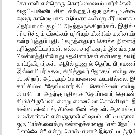
கோமாளி என்றொரு கொடுமையைப் பார்த்தேன். (
விஐபி-யிலேயே கிடைக்கிறது.) ஒரு நல்ல முடிச்
அதை காமெடியாக எடுப்பதா அல்லது சீரியஸாக எ
தெரியாமல் குழப்பி அடித்திருக்கிறார்கள். இதில்
ஏற்படுத்தும் விலக்கம் பற்றியும் மீண்டும் மனிதா
என்ற ‘புத்தம் புதிய’ கருத்தையும் சொல்ல நினைத
எறிந்துவிட்டார்கள். எல்லா சாதிகளும் இனங்களு
வெள்ளத்தின்போது உதவினார்கள் என்பதை வலிந்
காட்டுகிறார்கள். அதில் பூணூல் தெரிய பிராமணர
இஸ்லாமியர் உதவ, கிறித்துவர் ஜோசஃப் என்று த
போகிறார். அப்படியும் பிராமணரை விடவில்லை.
காட்சியில், “தோப்பனார் கிட்ட சொல்வேன்” என்
யோகி பாபு அதற்கு பதிலாக “தோப்பனார் தொ
கிழிச்சிருவேன்” என்று என்னவோ சொல்கிறார். 
சின்ன கிண்டல், சின்ன சீண்டல்தான். ஆனால்
வைத்தார்கள் என்பதுதான் விஷயம். 40 வயதா
ஒரு பிரச்சினைக்கு என்றைக்காவது “என் தோப்பன
சொல்வேன்” என்று சொல்வானா? இந்தப் படத்தில