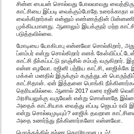
சின்ன பையன் சொல்வது போலவாவது வைத்திருக
காட்சியை இப்படி வைக்கும்போதே உரைக்காதா 
வைக்கிறார்கள் என்னும் எண்ணத்தின் பின்னண
முக்கியமானது. ஆனாலும் இயக்குநர் மற்ற காட்சி
படுத்தவில்லை.
மோடியை யோகிபாபு என்னவோ சொல்கிறார், அது ம
ப்ளம்பர் என்று சொல்கிறார் எனக் கேள்விப்பட்டேன
காட்சி நீக்கப்பட்டு நாஞ்சில் சம்பத் வருகிறார்.
என்ன எழவோ. ரஜினி பற்றிய காட்சி, லாஜிக்கே
மக்கள் மனதில் இருக்கும் கருத்துடன் பொருந்த
காட்சிதான். ஏன் இத்தனை பொங்கி நீக்கினார்க
தெரியவில்லை. ஆனால் 2017 வரை ரஜினி வெளி
அரசியலுக்கு வருவேன் என்று சொன்னதே இல்லை
அதைக் காட்சியாக வைத்து எப்படி ஜெயம் ரவி இ
என்று சொல்லமுடியும்? லாஜிக் தவறான காட்சிய
அதை உணர்ந்து நீக்கினார்களோ என்னவோ.
மொத்தத்தில் கர்ண கொடூரமான படம்!