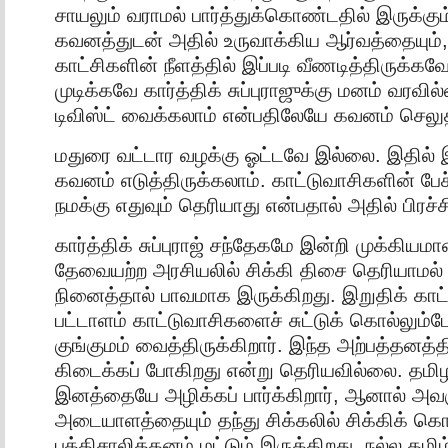
சாயலும் வராமல் பார்த்துக்கொண்டதில் இருக்கு
கவனத்துடன் அதில் உருவாக்கிய ஆர்வத்தையும்,
காட்சிகளின் நீளத்தில் இப்படி வீணடித்திருக்க
முடிக்கவே கார்த்திக் சுப்புராஜுக்கு மனம் வரவ
டிவிஸ்ட் வைக்கலாம் என்பதிலேயே கவனம் செலுத
மதுரை வட்டார வழக்கு ஓட்டவே இல்லை. இதில் 
கவனம் எடுத்திருக்கலாம். காட்டுவாசிகளின் பேச்
நமக்கு எதுவும் தெரியாது என்பதால் அதில் பிரச
கார்த்திக் சுப்புராஜ் சந்தேகமே இன்றி முக்கியம
தேவையற்ற அரசியலில் சிக்கி திசை தெரியாமல்
நினைத்தால் பாவமாக இருக்கிறது. இறுதிக் காட்
பட்டாளம் காட்டுவாசிகளைச் சுட்டுக் கொல்லும்
குங்குமம் வைத்திருக்கிறார். இந்த அற்பத்தனத்த
கிடைக்கப் போகிறது என்று தெரியவில்லை. தமிழ
இனத்தையே அழிக்கப் பார்க்கிறார், ஆனால் அவர
அடையாளத்தையும் தந்து சிக்கலில் சிக்கிக் 
புத்திசாலித்தனம் மட்டும் இருக்கிறது. நல்ல தமிழ