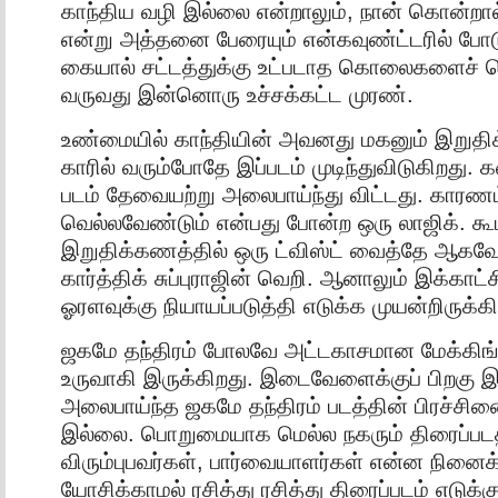
காந்திய வழி இல்லை என்றாலும், நான் கொன்றால் 
என்று அத்தனை பேரையும் என்கவுண்ட்டரில் போ
கையால் சட்டத்துக்கு உட்படாத கொலைகளைச் 
வருவது இன்னொரு உச்சக்கட்ட முரண்.
உண்மையில் காந்தியின் அவனது மகனும் இறுதிக்
காரில் வரும்போதே இப்படம் முடிந்துவிடுகிறது. க
படம் தேவையற்று அலைபாய்ந்து விட்டது. காரண
வெல்லவேண்டும் என்பது போன்ற ஒரு லாஜிக். க
இறுதிக்கணத்தில் ஒரு ட்விஸ்ட் வைத்தே ஆகவே
கார்த்திக் சுப்புராஜின் வெறி. ஆனாலும் இக்காட
ஓரளவுக்கு நியாயப்படுத்தி எடுக்க முயன்றிருக்கி
ஜகமே தந்திரம் போலவே அட்டகாசமான மேக்கிங்க
உருவாகி இருக்கிறது. இடைவேளைக்குப் பிறகு இ
அலைபாய்ந்த ஜகமே தந்திரம் படத்தின் பிரச்சி
இல்லை. பொறுமையாக மெல்ல நகரும் திரைப்படத்
விரும்புபவர்கள், பார்வையாளர்கள் என்ன நினைக்
யோசிக்காமல் ரசித்து ரசித்து திரைப்படம் எடுக்க