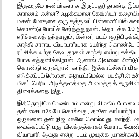
இருவருமே நண்பர்களாக இருப்பது) தாண்டி இப்படம
காரணம் என்ன? வழக்கமான கேங்ஸ்டர் கதையில
மகன் மோதலை ஒரு தத்துவப் பின்னணியில் சுவ
கொண்டு போய்ச் சேர்த்ததுதான். தொடக்க 10 ந
எரிச்சலைத் தந்தாலும், பின்னர் படம் சூடுபிடிக்க
காந்தி சாராய வியாபாரியாக உயர்ந்துகொண்ட
ரட்சிக்க வந்த தேவ தூதன் காந்தி என்று சத்திய
போக எத்தனிக்கிறான். ஆனால் அவனை மீண்டும
கொண்டு வருகிறான் காந்தி. இக்காட்சிகள் ம
எடுக்கப்பட்டுள்ளன. அதுமட்டுமல்ல, படத்தின் உச
மிகப் பெரிய அடித்தளத்தை அமைத்துத் தருகி
திரைக்கதை இது.
இத்தொழிலே வேண்டாம் என்று விலகிப் போனவனை
தன் கையாலேயே கொல்வது, தானே காப்பாற்றிய
ஒருவனை தன் நிஜ மகனே கொல்வது, காந்தி மகா
வைக்கப்பட்டு மது விலக்குக்காகப் போராட வே
வியாபாரி ஆவது என்று படம் முழுக்க முரண்களி