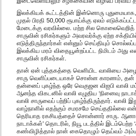
இடைவெளியிலும் சீழ்க்கையின் வழியே பரவிய 
இலக்கியக் கூட்டத்தின் இன்னொரு புதுமையாக,
முதல் பிரதி 50,000 ரூபாய்க்கு ஏலம் எடுக்கப்பட்
மேடைக்கு வரவில்லை. மற்ற சில கொலைவெறித
சாருவின் ரசிகர்களும் அவரவர்க்கு ஏற்ற சக்தியில
எடுத்திருந்தார்கள் என்னும் செய்தியும் சொல்லப்
இலக்கிய மரம் விதையூன்றப்பட்ட நிமிடம் அது எ
சாருவின் ரசிகர்கள்.
தான் ஏன் புத்தகத்தை வெளியிட வாலியை அழைத
சாரு வெளிப்படையாகச் சொன்ன காரணம், தன் இ
தன்னைப் புகழ்ந்த ஒரே வெகுஜன விஐபி வாலி மட
ஆனந்த விகடனில் வாலி எழுதிய ‘நினைவு நாடாக
வாலி சாருவைப் பற்றிப் புகழ்ந்திருந்தார். வாலி
வாழ்நாளில் எதற்கும் சமரசமே செய்ததில்லை என்
தெரியாத ரகசியத்தைச் சொன்னார் சாரு. ஆனா
நாடாக்கள்’ தொடரில், நியூ படத்தில் இடம்பெற்ற
கண்விழித்தால் நான் கைதொழும் தெய்வம் அம்ம