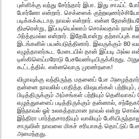
புள்ளிக்கு வந்து சேர்ந்தார் இபா. இது சாஃப்ட் 
போர்னோ என்றார். செக்ஸைக் குற்றவுணர்ச்சிய
படிக்கக்கூடாத நாவல் என்றார். என்ன தோன்றிய
திடீரென்று, இப்படியெல்லாம் சொல்வதால் நான் இ
அர்த்தமல்ல என்றார். இதேபோன்று தற்காப்புக
இடங்களில் பயன்படுத்தினார். இவருக்கும் 80 வ
எழுத்தாளர்கூட மேடையில் தான் இப்படி அல்ல என
டிஸ்கிளெய்மரோடு பேசவேண்டியிருக்கிறது. அதுவ
கூட்டத்தில். என்னவொரு முரண்நகை!
விழாவுக்கு வந்திருந்த மதனைப் பேச அழைத்தார்
தன்னை நாவலில் பாதித்த விஷயங்கள் பற்றியும், 
பிடித்திருக்கும் அம்சங்கள் பற்றியும் தெளிவாகப்
எழுத்துகளைப் படித்திருக்கும் தன்னால், சந்தே
இந்நாவல் ஓர் உலகத்தரமான நாவல் என்று சொல்லமு
இந்திரா பார்த்தசாரதியும் வாலியும் பேசியிருந்தா
சாருவின் நாவலை மிகச் சரியாகத் தொட்டுப் பே
அமைந்தது.