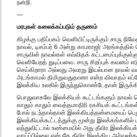
நன்றி.
—
மரபுகள் கலைக்கப்படும் தருணம்
கிழக்கு பதிப்பகம் வெளியிட்டிருக்கும் சாரு நிவ
நாவல், டிசம்பர் 6 அன்று காமராஜர் அரங்கத்தில்
சாருவின் நாவல்கள் எவ்விதக் கட்டமைப்புக்குள்ள
வெளியேறத் துடிப்பவை. சாரு சிறப்புக் கவனம் 
செய்கிறாரா அல்லது அவரது இயல்பான நாவல் வடி
அடங்காமல் திமிறுவதுதானா என்ற விவாதம் எப்ப
இலக்கிய உலகில் இருந்துகொண்டேதான் இருக்க
பொதுவாகவே இலக்கியக் கூட்டங்களும் நாவல் வ
காதும் காதும் வைத்தமாதிரி ரகசியக் கூட்டங்
போல் நடந்தால்தான் இலக்கியத்தன்மையைப் பெறு
இலக்கியக்கூட்டத்துக்கு மூன்று இலக்கங்களில்
வந்துவிட்டால் உண்மையில் அது தீவிர இலக்கிய
வாய்ப்பில்லை என்பதே தீவிர இலக்கிய ஆர்வலர்க