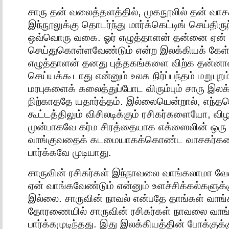
சாரு தன் வலைத்தளத்தில், முகநூலில் தன் வாசக
இந்நூலுக்கு தொடர்ந்து மார்க்கெட்டிங் செய்திர
ஒவ்வொரு வகை. ஓர் எழுத்தாளன் தன்னை ஏன் இப்
செய்துகொள்ளவேண்டும் என்ற இலக்கியக் கேள்வி
எழுத்தாளன் தனது புத்தகங்களை விற்க தன்ன
செய்யக்கூடாது என்னும் உலக நிர்ப்பந்தம் மறுபுறம
மரபுகளைக் கலைத்துப்போட விரும்பும் சாரு இலக்
நிற்காததே யதார்த்தம். இல்லையென்றால், எந்
கூட்டத்திலும் விசிலடிக்கும் ரசிகர்களையோ, விழ
முன்பாகவே கர்ம சிரத்தையாக எக்ஸைலின் ஒரு
வாங்குவதைக் கடமையாகக்கொண்ட வாசகர்க
பார்க்கவே முடியாது.
சாருவின் ரசிகர்கள் இந்நாவலை வாங்கலாமா வ
ஏன் வாங்கவேண்டும் என்னும் உளச்சிக்கல்களுக
இல்லை. சாருவின் நாவல் என்பதே தாங்கள் வாங்
தோரணையில் சாருவின் ரசிகர்கள் நாவலை வாங
பார்க்கமுடிந்தது. இது இலக்கியத்தின் போக்குக