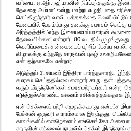
வரியை, ஏ.ஆர்.ரஹ்மானின் நிர்ப்பந்ததுக்கு இ
தேவதை அம்மா’ என்று மாற்றி எழுதியதை எரிச்ச
செய்திருந்தார் வாலி. புத்தகத்தை வெளியிட்டுப் 
மேடையில் பேசும்போது தனக்கு சமரசம் செய்து 
அர்த்தத்தில் ‘எந்த இசையமைப்பாளரின் கருணைய
தேவையில்லை’ என்றார். 80 வயதில் முழங்குவது 
வெளிப்படைத் தன்மையைப் பற்றிப் பேசிய வாலி, 
விழாவுக்கு வந்ததே சாருவின் புகழ் உலகறியவேண
என்பதற்காகவே என்றார்.
அடுத்துப் பேசியவர் இந்திரா பார்த்தசாரதி. இந்தி
சமரசம் செய்ததில்லை என்றார் சாரு. தன் புத்
வரும் விருந்தினர்கள் சமரசமற்றவர்கள் என்று ச
எடுத்துக்கொண்ட கவனம் ரசிக்கத்தக்கதாக இர
ஏன் செக்ஸைப் பற்றி எழுதக்கூடாது என்பதே இப
பேச்சின் ஒருவரி சாராம்சமாக இருந்தது. டெல்லிய
காலங்களில் என்றெல்லாம் எங்கெங்கோ அலைபாய்ந
சாருவின் எக்ஸைல் நாவலில் செக்ஸ் இருந்தால்