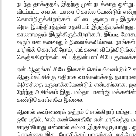
நடந்த தாக்குதல், இதற்கு முன் நடக்காத ஒன்று
விடப்பட்ட சவால். யாரை கொல்ல வேண்டும் என்று
கொன்றிருக்கிறார்கள். வீட்டை சூறையாடி இருக்க
அரசு இயந்திரத்தின் உதவியும் இருந்திருக்கிறது
காணாமலும் இருந்திருக்கிறார்கள். இப்படி ம
வரும் என கனவிலும் நினைக்கவில்லை. நாங்கள
மாற்றிக் கொள்கிறோம், எங்களை விட்டுவிடுங்கள
கெஞ்சுகிறார்கள். சட்டத்தின் மாட்சியே குலைக்கப்
ஏன் ஆளுங்கட்சியே இதைச் செய்யவேண்டும்? கவ
ஆளும்கட்சிக்கு எதிராக வாக்களிக்கத் தயாரான
அச்சத்தை உருவாக்கவேண்டும் என்பதற்காக. ஜ
நேர்ந்த அசிங்கம் இது. மம்தா பானர்ஜி மக்களி
கண்டுகொள்ளவே இல்லை.
ஆனால் கவர்னரைக் குற்றம் சொல்கிறார் மம்தா
ஒரே பதில், ‘என் கண்ணெதிரே என் மாநிலத்து மக
சாகும்போது என்னால் சும்மா இருக்கமுடியாது’. ஒ
சொன்னது இது. யோசித்துப் பாருங்கள். ஜக்மோக