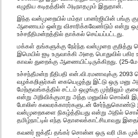
எழுதிய கடிதத்தின் அடிநாதமும் இதுதான்.
இந்த வன்முறையில் மம்தா பானர்ஜியின் பங்கு குற
ஆணையம் ஒன்று விசாரிக்கவேண்டும் என்று ஒரு
உச்சநீதிமன்றத்தில் தாக்கல் செய்யப்பட்டது.
மக்கள் தங்களுக்கு நேர்ந்த வன்முறை குறித்து 
இமெயில் ஐடி உருவாக்கி அதை பொதுவில் பகிர உய
காவல் துறைக்கு ஆணையிட்டிருக்கிறது. (25-மே
உச்சந்தீமன்ற நீதிபதி என்.வி.ரமனாவுக்கு 2093
வழக்கறிஞர்கள் கையெழுத்து இட்டு ஒரு மனு அளி
மேற்குவங்கத்தில் சட்டம் ஒழுங்கு முற்றிலும் குல
என்று அறிவிக்குமாறு அந்த மனுவில் சொல்லி இரு
போலிஸ் கலவரக்காரர்களுடன் சேர்ந்துகொண்டு
வன்முறைகளை நிகழ்த்தியது என்று அதில் சொல்ல
தமிழ்நாட்டில் எந்த தொலைக்காட்சியாவது இதைப்
கவனர் ஜக்தீப் தங்கர் சொன்ன ஒரு வரி மிக முக