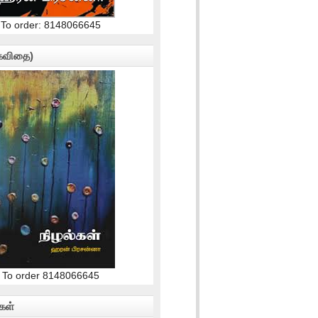
To order: 8148066645
(கவிதை)
To order 8148066645
கள்