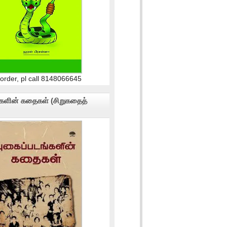
 order, pl call 8148066645
்களின் கதைகள் (சிறுகதைத்