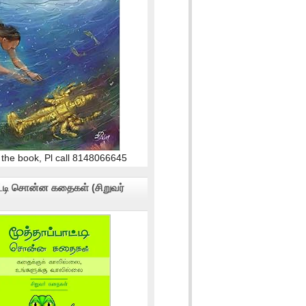
 the book, Pl call 8148066645
ாட்டி சொன்ன கதைகள் (சிறுவர்