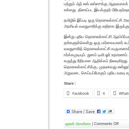
மற்றும் ஆர் எஸ் எஸ்ஸுக்கு ஆதரவாகக் 
உள்ளது. திரைப்பட இயக்குநர் பிரியதர
தமிழில் இப்படி ஒரு தொலைக்காட்சி அ
அரசியல் வலதுசாரிக்கு எதிராக இருக்க
இன்று புதிய தொலைக்காட்சி ஆரம்பிப்பவர்
தங்களுக்கென்று ஒரு பார்வையாளர் கூட
வலதுசாரித் தொலைக்காட்சி வருமானால் 
ஈர்க்கமுடியும். ஜனம் டிவி ஓர் உதாரண
கருத்து ரீதியான ஆதிக்கம் நிலவுகிறது
தொலைக்காட்சிக்கு, முதலாவது என்னும் 
அறுவடை செய்யப்போகும் புதிய வரவு எ
Share :
Facebook
X
What
ஹரன் பிரசன்னா
|
Comments Off