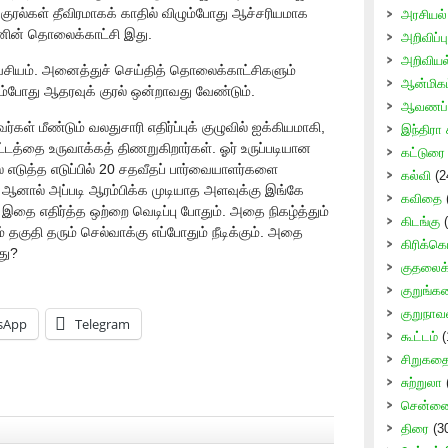
குரல்கள் தீவிரமாகக் காதில் விழும்போது ஆச்சரியமாக
அரசியல்
்ஷனின் தொலைக்காட்சி இது.
அறிவிப்பு
அறிவிய
வசியம். அனைத்துச் செய்தித் தொலைக்காட்சிகளும்
ஆன்மிகம
ும்போது ஆதரவுக் குரல் ஒன்றாவது வேண்டும்.
ஆவணப் 
கள் மீண்டும் வலதுசாரி எதிர்ப்புக் குழுவில் ஐக்கியமாகி,
இந்திரா 
்டத்தை உருவாக்கத் திணறுகிறார்கள். ஓர் உருப்படியான
கட்டுரை
எடுத்த எடுப்பில் 20 சதவீதப் பார்வையாளர்களை
கல்வி
(2
ம். ஆனால் அப்படி ஆரம்பிக்க முடியாத அளவுக்கு இங்கே
கவிதை
. இதை எதிர்த்த ஒற்றை வெடிப்பு போதும். அதை நிகழ்த்தும்
கிடங்கு
(
தகுதி தரும் செல்வாக்கு எப்போதும் நீடிக்கும். அதை
கிரிக்கெ
து?
குதலைக் 
குறுங்க
குறுநாவ
sApp
Telegram
கூட்டம்
(
சிறுகத
சுற்றுலா
சென்னை 
திரை
(3