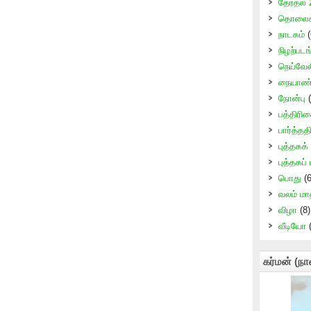
தேர்தல்
தொலைக்
நாடகம்
(
நிழற்படங
நெய்வேல
நையாண்
நோன்பு
(
பத்திரி
பார்த்ததி
புத்தகக்
புத்தகப்
பொது
(6
வலம் மா
விழா
(8)
வீடியோ
(
கர்மன் (நா