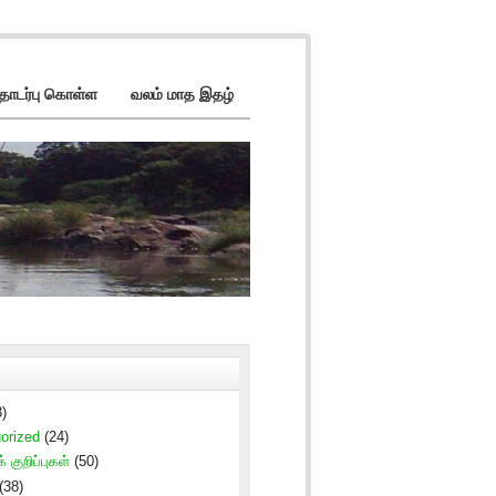
ொடர்பு கொள்ள
வலம் மாத இதழ்
)
orized
(24)
் குறிப்புகள்
(50)
(38)