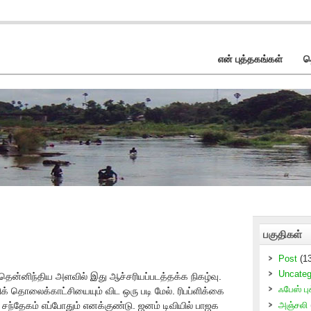
என் புத்தகங்கள்
த
பகுதிகள்
Post
(13
Uncateg
ன்னிந்திய அளவில் இது ஆச்சரியப்படத்தக்க நிகழ்வு.
ஃபேஸ் புக
ிக் தொலைக்காட்சியையும் விட ஒரு படி மேல். ரிபப்ளிக்கை
 சந்தேகம் எப்போதும் எனக்குண்டு. ஜனம் டிவியில் பாஜக
அஞ்சலி