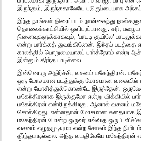
பிரபலமாகி இருந்தார். அவர், சிவாஜி, பிரபு என ஏக
இருந்தும், இருந்ததாலேயே படுகுப்பையாக அந்தப்
இந்த நாங்கள் திரைப்படம் நான்கைந்து நாள்களு
தொலைக்காட்சியில் ஒளிபரப்பானது. சரி, பழைய
நினைவுகளுக்காகவும், ‘பாடடி குயிலே’ பாடலுக்கா
என்று பார்க்கத் துவங்கினேன். இந்தப் படத்தை எ
காலத்தில் பொறுமையாகப் பார்த்தோம் என்ற ஆச்
இன்னும் தீர்ந்த பாடில்லை.
இன்னொரு அதிர்ச்சி, வசனம் மகேந்திரன். மகேந்த
ஒரு மோசமான படத்துக்கு மோசமான வகையில் வ
என்று யோசித்துக்கொண்டே இருந்தேன். ஒரு
மகேந்திரனாக இருக்குமோ என்று விக்கியில் பார
மகேந்திரன் என்றிருக்கிறது. ஆனால் வசனம் மகே
சொல்கிறது. என்னதான் மோசமான கதையாக இரு
மகேந்திரன் போன்ற ஒருவர் எவ்வித ஒரு ‘பளிச்’சு
வசனம் எழுதமுடியுமா என்ற சோகம் இந்த நிமிட
தீர்ந்தபாடில்லை. அந்த வயதிலேயே மகேந்திரன் என