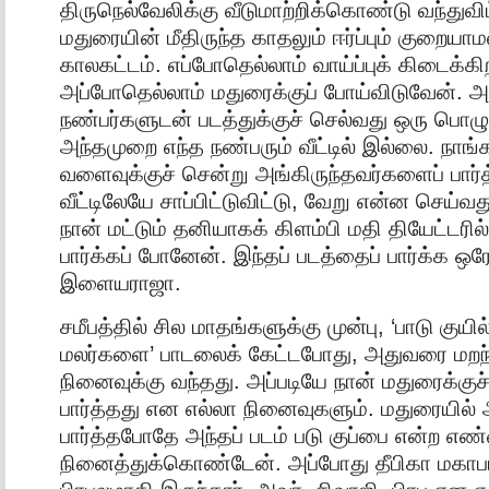
திருநெல்வேலிக்கு வீடுமாற்றிக்கொண்டு வந்துவ
மதுரையின் மீதிருந்த காதலும் ஈர்ப்பும் குறையாம
காலகட்டம். எப்போதெல்லாம் வாய்ப்புக் கிடைக்
அப்போதெல்லாம் மதுரைக்குப் போய்விடுவேன். அ
நண்பர்களுடன் படத்துக்குச் செல்வது ஒரு பொழு
அந்தமுறை எந்த நண்பரும் வீட்டில் இல்லை. நாங்
வளைவுக்குச் சென்று அங்கிருந்தவர்களைப் பார்த
வீட்டிலேயே சாப்பிட்டுவிட்டு, வேறு என்ன செய்வ
நான் மட்டும் தனியாகக் கிளம்பி மதி தியேட்டரில்
பார்க்கப் போனேன். இந்தப் படத்தைப் பார்க்க ஒ
இளையராஜா.
சமீபத்தில் சில மாதங்களுக்கு முன்பு, ‘பாடு குய
மலர்களை’ பாடலைக் கேட்டபோது, அதுவரை மறந்த
நினைவுக்கு வந்தது. அப்படியே நான் மதுரைக்குச
பார்த்தது என எல்லா நினைவுகளும். மதுரையில்
பார்த்தபோதே அந்தப் படம் படு குப்பை என்ற எ
நினைத்துக்கொண்டேன். அப்போது தீபிகா மகாபார