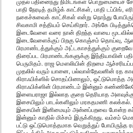
முதல் பதினைந்து நிமிடங்கள் பொறுமையைச் சோத
பாதி நேரடித் தமிழ்க் காட்சிகள், பாதி டப்பிங், எ
நகைச்சுவைக் காட்சிகள் என்று நொந்து போயிருந
சிவகாமி சத்தியம் செய்கிறார். அங்கே பிடித்து
இடைவேளை வரை நான் திறந்த வாயை மூடவில்லை
இடைவேளைக்குப் பிறகு கொஞ்சம் தொய்வு, ஆன
பிரமாண்டத்துக்கும் அட்டகாசத்துக்கும் குறைவ
திரைப்பட பிரமாண்டங்களுக்கு இந்தியாவின் பதில
பெருமிதம். ராஜ மௌலியின் திறமை ஆச்சரியப்பட
முதலில் வரும் யானை, பல்வாள்தேவனின் ரத 
கிராஃபிக்ஸில் சொதப்பினாலும், ஒட்டுமொத்த அ
கிராஃபிக்ஸின் பிரமாண்டம் இன்னும் கண்ணிலேய
இளையராஜா இல்லாத குறை தெரியாத அளவுக்கு
இசையிலும் பாடல்களிலும் மரகதமணி கலக்கல்.
இசையின் இனிமையும் அன்னப்பறவை போன்ற கப்பல
இன்னும் காதில் மிச்சம் இருக்கிறது. வம்சம் 
பட்டு ஒட்டுமொத்தமாக வெறுத்துப் போயிருந்த ர
இப்படத்தில் அதகளப்படுத்துகிறார். வசனகர்த்தா