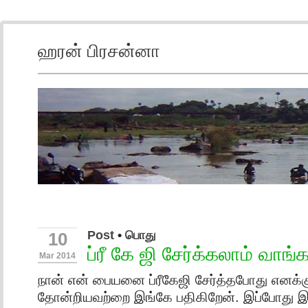
ஹரன் பிரசன்னா
Post
•
பொது
10
ப்ரீ கே ஜி சேர்க்கலாம் வாங்
Mar 2014
நான் என் பையனை ப்ரீகேஜி சேர்த்தபோது எனக்
தோன்றியவற்றை இங்கே பதிகிறேன். இப்போது 