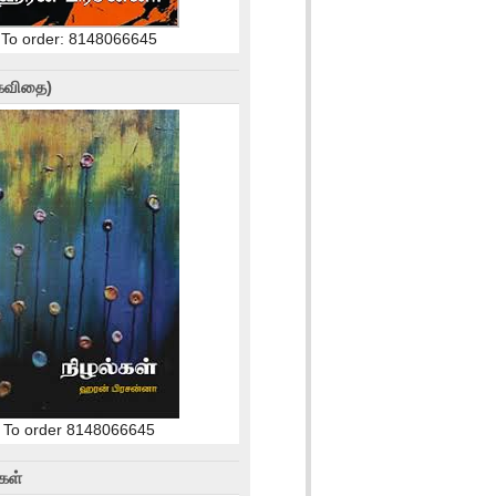
To order: 8148066645
(கவிதை)
To order 8148066645
கள்