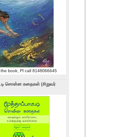
 the book, Pl call 8148066645
ாட்டி சொன்ன கதைகள் (சிறுவர்