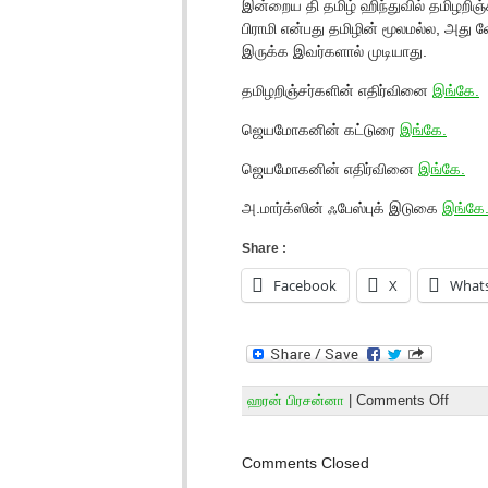
இன்றைய தி தமிழ் ஹிந்துவில் தமிழறிஞ்
பிராமி என்பது தமிழின் மூலமல்ல, அது வ
இருக்க இவர்களால் முடியாது.
தமிழறிஞ்சர்களின் எதிர்வினை
இங்கே.
ஜெயமோகனின் கட்டுரை
இங்கே.
ஜெயமோகனின் எதிர்வினை
இங்கே.
அ.மார்க்ஸின் ஃபேஸ்புக் இடுகை
இங்கே
Share :
Facebook
X
What
ஹரன் பிரசன்னா
|
Comments Off
Comments Closed