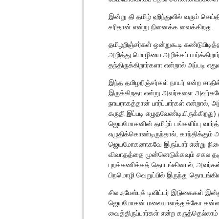
இன்று தி தமிழ் ஹிந்துவில் வரும் செ
சரிதான் என்று நினைக்க வைக்கிறது.
தமிழறிஞ்சர்கள் ஒன்றுகூடி கண்டுபிட
அழித்து மொழியை அழிக்கப் பார்க்கிறா
தந்திருக்கிறார்களா என்றால் அப்படி எ
இந்த தமிழறிஞ்சர்கள் நாயர் என்ற சாதி
இருக்கிறதா என்று அவர்களை அவர்க
நாயராகத்தான் பார்ப்பார்கள் என்றால்,
கருதி இப்படி எழுதவேண்டியிருக்கிறது) த
ஜெயமோகனின் தமிழ்ப் பங்களிப்பு வா
எழுதிக்கொண்டிருந்தால், காந்திக்கும் அ
ஜெயமோகனாகவே இருப்பார் என்று நினைக
விவாதத்தை முன்னெடுக்கவும் சகல தகுத
புறக்கணிக்கத் தொடங்கினால், அவர்கள் 
பிறமொழி வெறுப்பில் இருந்து தொடங்க
சில ஃபேஸ்புக் டிவிட்டர் இடுகைகள் 
ஜெயமோகன் மலையாளத்துக்கோ கன்னடத
வைத்திருப்பார்கள் என்ற கருத்தெல்லா