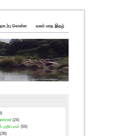
ொடர்பு கொள்ள
வலம் மாத இதழ்
3)
orized
(24)
் குறிப்புகள்
(50)
(38)