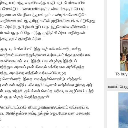
தை யார் எந்த வடிவில் எந்த சாதி மதப் போர்வையில்
யவேண்டும். மலையாளிகளும் கன்னடர்களும் அப்படி
த்தனமான வெறியைத்தான் நாம் கண்டிக்கவேண்டுமே
்வதில்லை என்பது தமிழர்களின் முதிர்ச்சியைக் காட்டுகிறது
 அன்றி, தமிழர்கள் இப்படி நடந்துகொள்ளவில்லையே
் என்பது நாம் தொடர்ந்து முதிர்ச்சி அடைவதில்தான்
்தை முடக்குவதில் அல்ல.
 ஒரு படி மேலே போய் இது ஆர் எஸ் எஸ் சார்பு என்று
ய மொழிகள் அனைத்துக்குமான வரிவடிவம் தேவநாகரியாக
 கொள்கையாம். வட இந்திய வடகிழக்கு இந்தியப்
ிறித்துவ அமைப்புகள் மிகவும் உக்கிரமாக அங்கிருந்த
்து, அவற்றை லத்தின் வரிவடிவில் எழுத
To buy
பர் சொன்னார். இதை வைத்துக்கொண்டு பார்த்தால்,
ஸ் எஸ் எதிர்ப்பு விவாதம்! ஆனால் மார்க்ஸோ இதை ஆர்
மாயப் பெரு
். மதமாற்றக் கும்பல்கள் செய்த வரிவடிவ அழிப்பைப் பற்றி
ன்பது நமக்குத் தெரிந்ததுதான்.
ொண்டாடப்படும் வீரமாமுனிவரையெல்லாம் விட்டுவிட்டு,
ளிப்பை அளித்துக்கொண்டிருக்கும் ஜெயமோகனை மதவாதி
்.