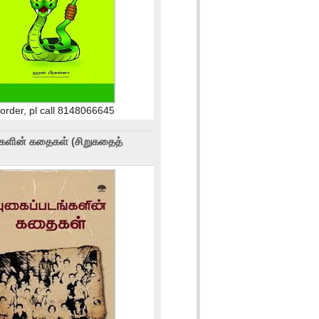
 order, pl call 8148066645
்களின் கதைகள் (சிறுகதைத்