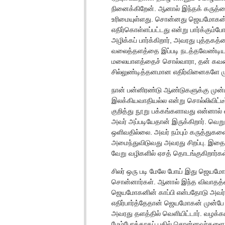
நினைக்கிறேன். ஆனால் இந்தக் கருத்த
உரிமையுள்ளது. சொன்னது ஜெயமோகன் 
எதிர்கொள்ளப்பட்டது என்று பார்க்கும
அழிக்கப் பார்க்கிறார், அவரது புத்த
வலைத்தளத்தை இப்படி நடத்தவேண்டியத
மலையாளத்தைச் சொல்வாரா, தன் கவன ஈர
சில்லுண்டித்தனமான எதிர்வினைகளே ம
நான் பன்னிரண்டு ஆண்டுகளுக்கு முன
இலக்கியவாதியல்ல என்று சொல்லிவிட்ட
குறித்து நூறு பக்கங்களாவது என்னால்
அவர் அப்படியேதான் இருக்கிறார். வெறு
ஒளிவதில்லை. அவர் நம்பும் கருத்துகள
அமைந்துவிடுவது அவரது சிறப்பு. இத
வேறு வழிகளில் ஏசத் தொடங்குகிறார்கள
சிலர் ஒரு படி மேலே போய் இது ஜெயமோகன
சொன்னார்கள். ஆனால் இந்த விவாதத்
ஜெயமோகனின் காப்பி என்பதோடு அவர்
எதிர்பார்த்தேதான் ஜெயமோகன் முன்ப
அவரது தளத்தில் வெளியிட்டார். வழக்க
மேம்போக்காகப் பதில் சொன்னவர்களை இ