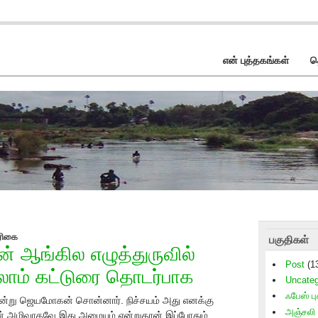
என் புத்தகங்கள்
த
ிரிகை
பகுதிகள்
ஆங்கில எழுத்துருவில்
Post
(1
ாம் கட்டுரை தொடர்பாக
Uncateg
ஃபேஸ் புக
 என்று ஜெயமோகன் சொன்னார். நிச்சயம் அது எனக்கு
அஞ்சலி
ின் அழிவாகவே இது அமையும் என்றுதான் இப்போதும்