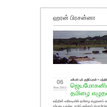
ஹரன் பிரசன்னா
ஃபேஸ் புக் குறிப்புகள்
•
பத்த
06
ஜெயமோகனின் 
Nov 2013
தமிழை எழுதல
லத்தின் வரிவடிவில் தமிழை எழுதலாம்
ஏற்புடையதல்ல. தமிழ் என்னும் மொழிய