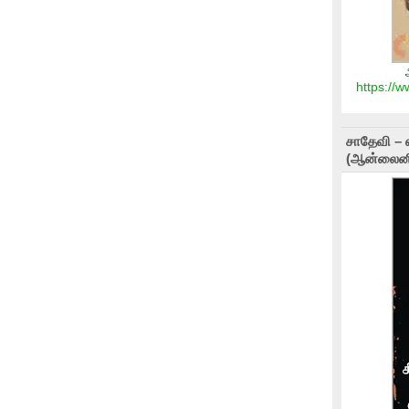
https://
சாதேவி – 
(ஆன்லைனி