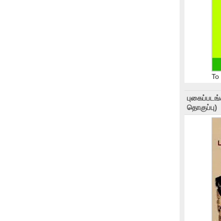
To
புகைப்படங
தொகுப்பு)