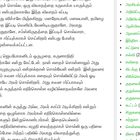
அரசியல்
ைச் சொல்ல, ஒரு விவாதத்தை உருவாக்க யாருக்கும்
என்பதற்காகவே இந்த விவாதம் எப்படி
அறிவிப்ப
்போது எரிச்சலே மிஞ்சுகிறது. மனநோயாளி, மலையாளி, தமிழை
அறிவிய
கத்தை இப்படி வெளியிடவேண்டியதுதானே, அவரது
ஆன்மிக
ுதானே, சம்ஸ்கிருதத்தை இப்படிச் சொல்வாரா,
ஆவணப் 
்ப்புக்காகச் செய்கிறார் என்பது போன்ற
இந்திரா 
ுன்வைக்கப்பட்டன.
கட்டுரை
கல்வி
(2
்பு ஜெயமோகனிடம் ஒருமுறை, கருணாநிதி
கவிதை
ீர்களே என்று கேட்டேன். நான் எதைச் சொன்னாலும் அது
 எழுதமுடியும் என்றால்தான் சொல்வேன் என்றார். இன்றுவரை
கிடங்கு
(
ம் கவன ஈர்ப்புக்காக எதையும் சொல்லிவிட்டு அவர் ஓடி
கிரிக்கெ
ையே அவர் சொல்கிறார். அது கவன ஈர்ப்பாகவும்
குதலைக் 
ைக் கருத்தால் எதிர்கொள்ள வழியில்லாதவர்களே அவரை
குறுங்
்.
குறுநாவ
கூட்டம்
(
ின் கருத்து அல்ல, அவர் காப்பி அடிக்கிறார் என்றும்
சிறுகத
தை ஒழுங்காக அவர்கள் எதிர்கொள்ளவில்லை.
களும் நின்றுகொண்டார்கள். இதையெல்லாம்
சுற்றுலா
ே எதிர்வினையை எழுதி வைத்ததாகச் சொல்லி ஒரு பதிலை
சென்னை 
ம்போல அந்தப் பதிலில் அவரது விவாதத்துக்கு
திரை
(3
டது கையால் நிராகரித்திருந்தார்.