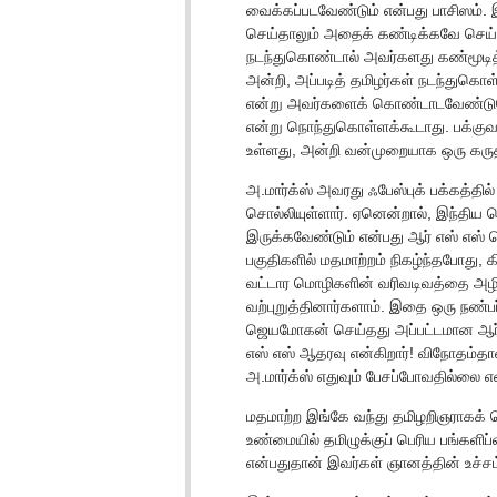
வைக்கப்படவேண்டும் என்பது பாசிஸம். இ
செய்தாலும் அதைக் கண்டிக்கவே செய்
நடந்துகொண்டால் அவர்களது கண்மூடி
அன்றி, அப்படித் தமிழர்கள் நடந்துகொள
என்று அவர்களைக் கொண்டாடவேண்டுமே
என்று நொந்துகொள்ளக்கூடாது. பக்குவம
உள்ளது, அன்றி வன்முறையாக ஒரு கருத
அ.மார்க்ஸ் அவரது ஃபேஸ்புக் பக்கத்தில்
சொல்லியுள்ளார். ஏனென்றால், இந்தி
இருக்கவேண்டும் என்பது ஆர் எஸ் எஸ்
பகுதிகளில் மதமாற்றம் நிகழ்ந்தபோது, க
வட்டார மொழிகளின் வரிவடிவத்தை அழித
வற்புறுத்தினார்களாம். இதை ஒரு நண்
ஜெயமோகன் செய்தது அப்பட்டமான ஆர் எ
எஸ் எஸ் ஆதரவு என்கிறார்! விநோதம்தான
அ.மார்க்ஸ் எதுவும் பேசப்போவதில்லை எ
மதமாற்ற இங்கே வந்து தமிழறிஞராகக் க
உண்மையில் தமிழுக்குப் பெரிய பங்க
என்பதுதான் இவர்கள் ஞானத்தின் உச்சம