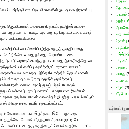
தேர்தல்
தொலைக்
ய்தியைப் பார்த்தபோது ஜெயமோகனின் இடதுகை நிராகரிப்பு
நாடகம்
(
நிழற்படங
ித்தது, ஜெயமோகன் மலையாளி, நாயர், தமிழின் உடலை
நெய்வேல
ர் என்பதுதான். யாராவது எதாவது பதிலடி கட்டுரைகளைத்
நையாண்
துவும் வெளியாகவில்லை.
நோன்பு
(
பத்திரி
க் கண்டுபிடிப்பை வெளிப்படுத்த எந்தத் தகுதியாவது
பார்த்தத
ளே கேட்டுக்கொள்வது நல்லது. ஜெயமோகனை
 அந்த ’நாயர்’ அளவுக்கு எந்த நாயகராவது (நாகரிகத்தொடை
புத்தகக
மிழுக்குப் பங்களிப்பு அளித்திருப்பார்களா என்ன?
புத்தகப்
ர்த்தைகளில் அடங்காதது. இதே வேகத்தில் ஜெயமோகன்
பொது
(6
ம்பேத்கருக்கும் அடுத்து எழுதிக் குவித்தவர்
வலம் ம
்கிறேன். எனவே அவர் தமிழ் பற்றிப் பேசவும்
விழா
(8)
ியும் உள்ளவர். நாயர் உள்ளிட்ட சாதிகளை இவர்கள்
வீடியோ
அதை நீதிக்கட்சியின் வரலாற்றில் இருந்து தொடங்கட்டும்.
ினால் அதை ஈவெராவில் தொடங்கட்டும்.
கர்மன் (நா
இன்னும் கேவலமானதாக இருந்தன. இதே கருத்தை
்துக்கோ சொல்லியிருந்தால் அவரை முட்டி போட
ம் சொல்லப்பட்டன. ஒரு கருத்தைச் சொன்னதற்காக முட்டி