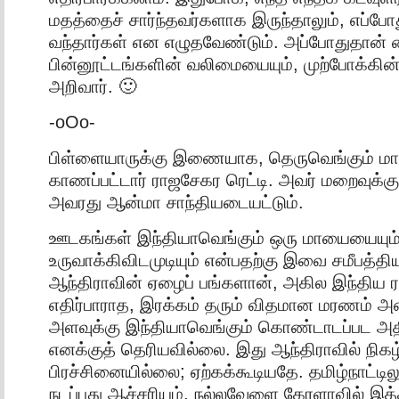
மதத்தைச் சார்ந்தவர்களாக இருந்தாலும், எப்போத
வந்தார்கள் என எழுதவேண்டும். அப்போதுதான் 
பின்னூட்டங்களின் வலிமையையும், முற்போக்கின
அறிவார். 🙂
-oOo-
பிள்ளையாருக்கு இணையாக, தெருவெங்கும் 
காணப்பட்டார் ராஜசேகர ரெட்டி. அவர் மறைவுக்க
அவரது ஆன்மா சாந்தியடையட்டும்.
ஊடகங்கள் இந்தியாவெங்கும் ஒரு மாயையையும், 
உருவாக்கிவிடமுடியும் என்பதற்கு இவை சமீபத்த
ஆந்திராவின் ஏழைப் பங்களான், அகில இந்திய ரட்
எதிர்பாராத, இரக்கம் தரும் விதமான மரணம் அன
அளவுக்கு இந்தியாவெங்கும் கொண்டாடப்பட அ
எனக்குத் தெரியவில்லை. இது ஆந்திராவில் நிகழ்
பிரச்சினையில்லை; ஏற்கக்கூடியதே. தமிழ்நாட்டில
நடப்பது ஆச்சரியம். நல்லவேளை கேரளாவில் இத்