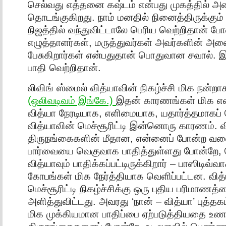
செல்வது எத்தனை கஷ்டம் என்பது முகத்தில் அறை
தொடங்குகிறது. நாம் மனதில் நினைத்திருக்கும்
நிஜத்தில் வந்துவிட்டாலே பெரிய வெற்றிதான் போ
எழுத்தாளர்கள், மருத்துவர்கள் அவர்களின் 
பேசுகிறார்கள் என்பதுதான் பொதுவான சவால். இ
பாதி வெற்றிதான்.
லிவிங் ஸ்மைல் வித்யாவின் நிகழ்ச்சி மிக நன்றாக
(ஒலிவடிவம் இங்கே.)
இதன் காரணங்கள் மிக 
வித்யா நேரடியாக, எளிமையாக, யதார்த்தமாகப் 
வித்யாவின் மெச்சூரிட்டி இன்னொரு காரணம். 
திருநங்கைகளின் மீதான, என்னைப் போன்ற வலை
பார்வையை வெகுவாக பாதித்துள்ளது போன்றே,
வித்யாவும் பாதிக்கப்பட்டிருக்கிறார் – பாஸிடிவ்
கோபங்கள் மிக நேர்த்தியாக வெளிப்பட்டன. வித
மெச்சூரிட்டி நிகழ்ச்சிக்கு ஒரு புதிய பரிமாணத
அளித்துவிட்டது. அவரது ‘நான் – வித்யா’ புத்த
மிக முக்கியமான பாதிப்பை ஏற்படுத்தியதை உணர