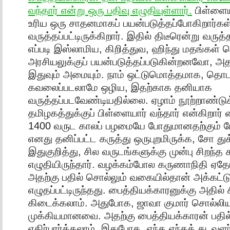
வந்தார் என்று ஒரு பதிவு எழுதியுள்ளார்.
பிள்ளைய
உரிய ஒரு சாதனமாகப் பயன்படுத்தப்போகிறார்கள
வருத்தப்பட்டிருக்கிறார். இதில் திடீரென்று வருத
எப்படி இஸ்லாமிய, கிறித்துவ, ஹிந்து மதங்கள் 
அரசியலுக்குப் பயன்படுத்தப்படுகின்றனவோ, 
இதுவும் அமையும். நாம் ஒட்டுமொத்தமாக, தொடர
கவலைப்படலாமே ஒழிய, இதற்காக தனியாக
வருத்தப்படவேண்டியதில்லை. ஏழாம் நூற்றாண்டுக்
தமிழகத்துக்குப் பிள்ளையார் வந்தார் என்கிறார்
1400 வருட காலப் பழமையே போதுமானதற்கும் 
எனது தனிப்பட்ட கருத்து ஒருபுறமிருக்க, சோ து
இதுகுறித்து, சில வருடங்களுக்கு முன்பு சிறந்
எழுதியிருந்தார். வழக்கம்போல கருணாநிதி ஏ
அதற்கு பதில் சொல்லும் வகையில்தான் அக்கட்
எழுதப்பட்டிருந்தது. பைத்தியக்காரனுக்கு அதில் 
கிடைக்கலாம். அதுபோக, ஜாவா குமார் சொல்லியு
முக்கியமானவை. அதற்கு பைத்தியக்காரன் பதி
எதிர்பார்க்கலாம். இதுபோக, எந்த எந்தக் கடவுளர