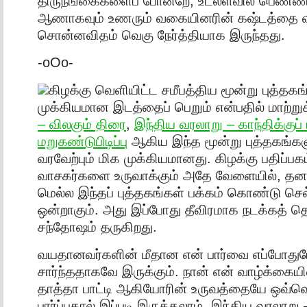
திருநங்கைகளைப் போன்றே, உடலளவில் பெண்ணா
ஆணாகவும் உணரும் வகையினரின் கஷ்டத்தை வ
சொன்னவிதம் வெகு நேர்த்தியாக இருந்தது.
-oOo-
கிழக்கு வெளியிட்ட சமீபத்திய மூன்று புத்தகங
முக்கியமான இடத்தைப் பெறும் என்பதில் மாற்று
– விலகும் திரை
,
இந்திய வரலாறு – காந்திக்குப் 
மறுகண்டுபிடிப்பு
ஆகிய இந்த மூன்று புத்தகங்கள
வரவேற்பும் மிக முக்கியமானது. கிழக்கு பதிப்பகம
வாசகர்களை உருவாக்கும் அதே வேளையில், த
மெல்ல இந்தப் புத்தகங்கள் பக்கம் கொண்டு செ
ஒன்றாகும். அது இப்போது தீவிரமாக நடக்கத் தொ
சந்தோஷம் தருகிறது.
வயதானவர்களின் மீதான என் பார்வை எப்போது
சார்ந்ததாகவே இருக்கும். நான் என் வாழ்க்கைய
தாத்தா பாட்டி ஆகியோரின் உருவத்தையே ஒவ்
பார்ப்பதால் இப்படி இருக்கலாம். இந்திய வரலாறு –