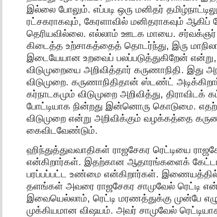
இல்லை போலும். எப்படி ஒரு மனிதர் தமிழ்நாட்டிலு
ரட்சகராகவும், கேரளாவில் மனிதராகவும் ஆகிப்
தெரியவில்லை. எல்லாம் ஊடக மாயை. சர்வக்ஞர் 
கிடைத்த உற்சாகத்தைத் தொடர்ந்து, இரு மாநில
இடையேயான உறவைப் பலப்படுத்துகிறேன் என்று
விடுமுறையை அறிவித்தார் கருணாநிதி. இது 
விடுமுறை. கருணாநிதிதான் ஸ்டண்ட் அடிக்கிறார
கர்நாடகமும் விடுமுறை அறிவித்து, திராவிடக் கட
போட்டியாக நின்றது இன்னொரு கொடுமை. எதற்
விடுமுறை என்று அறிவிக்கும் வழக்கத்தை கரு
கைவிடவேண்டும்.
ஹிந்துத்துவவாதிகள் ராஜசேகர ரெட்டியை ராஜசே
என்கிறார்கள். இதற்கான ஆதாரங்களைக் கேட்டா
பரப்பப்பட்ட உண்மை என்கிறார்கள். இணையத்தில்
தளங்கள் அவரை ராஜசேகர சாமுவேல் ரெட்டி என
இவையெல்லாம், ரெட்டி மரணத்துக்கு முன்பே எழ
முக்கியமான விஷயம். அவர் சாமுவேல் ரெட்டியாக