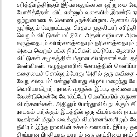
சரித்திரத்திற்கும் இந்நாவலுக்கான ஒற்றுமை வே
யோசித்தேன். விட் என்னும் வகையில் இரண்டு ந
ஒற்றுமையைக் கொண்டிருக்கின்றன. ஆனால் அவ
முற்றிலும் வேறுபட்டது. பிரதாப முதலியார் சரித்தி
வெறும் விட்டுகள் மட்டுமே. அதன் வழியாக அவ
கருத்தையும் விமர்சனத்தையும் தரிசனத்தையும்
அவை வெறும் பக்க நிரப்பிகள் மட்டுமே. ஆனால் 
விட்டுகள் சமூகத்தின் மீதான விமர்சனங்கள். த
கேள்விகள். எழுத்தாளரின் கோபத்தின் வெளிப்ப
கதையைச் சொல்லும்போது ‘அதில் ஒரு கவிதை க
வேறு விஷயம்’ என்னும்போது கிழவி மறைந்து வோல
வெளியாகிறார். நாவல் முழுக்க இப்படி தன்னை
வேண்டுமென்றே வோல்ட்டேர் வெளிப்படும் தருணங
விமர்சனங்கள். அதிலும் போர்தூவில் நடக்கும் சீட
நாடகம் பார்க்கும் இடத்தில் ஒரு விமர்சகன் நாடக
நடிகர்கள் மீதும் வைக்கும் விமர்சனங்களிலும் 
தீவிரம் இந்த நாவலின் உச்சம் எனலாம். இப்படி 
சிறப்பான பிரதியாக மாறும் ஒரு காட்சியை நாம் 