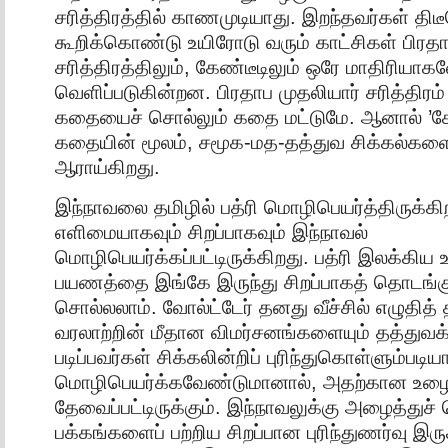
சரித்திரத்தில் காணமுடியாது. இறந்தவர்கள் த
கூறிக்கொண்டு உயிரோடு வரும் காட்சிகள் பிரதா
சரித்திரத்திலும், கேண்டீடிலும் ஒரே மாதிரியாக
வெளிப்படுகின்றன. பிரதாப முதலியார் சரித்திரம் 
கதையைச் சொல்லும் கதை மட்டுமே. ஆனால் ’கேண
கதையின் மூலம், சமூக-மத-தத்துவ சிக்கல்க
ஆராய்கிறது.
இந்நாவலை தமிழில் பத்ரி மொழிபெயர்த்திருக்கிற
எளிமையாகவும் சிறப்பாகவும் இந்நாவல்
மொழிபெயர்க்கப்பட்டிருக்கிறது. பத்ரி இலக்கிய
பயணத்தை இங்கே இருந்து சிறப்பாகத் தொடங்கு
சொல்லலாம். வோல்ட்டேர் தனது வீச்சில் எழுதித் 
வரலாற்றின் மீதான விமர்சனங்களையும் தத்துவக
படிப்பவர்கள் சிக்கலின்றிப் புரிந்துகொள்ளும்படி
மொழிபெயர்க்கவேண்டுமானால், அதற்கான உழைப்
தேவைப்பட்டிருக்கும். இந்நாவலுக்கு அழைத்துச் 
பக்கங்களைப் பற்றிய சிறப்பான புரிந்துணர்வு இர