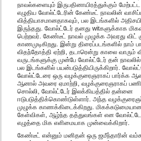
நாவல்களையும் இருபதினாயிரத்துக்கும் மேற்பட்
எழுதிய வோல்ட்டேரின் கேண்டீட் நாவலின் வாசிப்
வித்தியாசமானதாகவும், பல இடங்களில் அதிசயி
இருந்தது. வோல்ட்டேர் தனது witகளுக்காக மிகவும
பெற்றவர். கேண்டீட் நாவல் முழுக்க அவரது விட
காணமுடிகிறது. இன்று திரைப்படங்களில் நாம் பார
விதந்தோத்தி ஏற்றி, தடாரென்று காலை வாரும் 
வருடங்களுக்கு முன்பே வோல்ட்டேர் தன் நாவலி
பல இடங்களில் பயன்படுத்தியிருக்கிறார். வோல்ட்
வோல்ட்டேரை ஒரு வழக்குரைஞராகப் பார்க்க ஆசை
ஆனால் அவரை ஏமாற்றி, வழக்குரைஞராகப் பணி
சொல்லி, வோல்ட்டேர் இலக்கியத்தில் தன்னை
ஈடுபடுத்திக்கொண்டுள்ளார். அந்த வழக்குரைஞர
முழுக்க காணக்கிடைக்கிறது. மிகக்கடுமையான
கேள்விகள், ஆழ்ந்த தத்துவங்கள் என வோல்ட்ட
எழுத்தை மிக எளிமையாக முன்வைக்கிறார்.
கேண்டீட் என்னும் மனிதன் ஒரு ஜமீந்தாரின் வம்ச