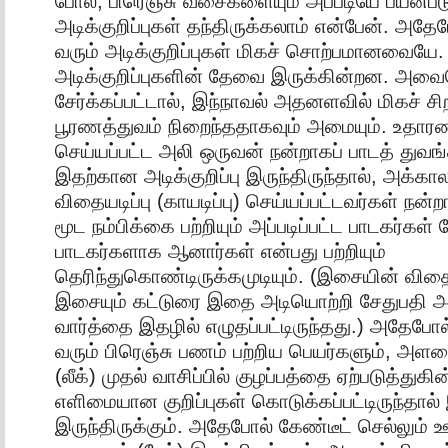
போல, பிரெஞ்சு வசைகளையும் அப்படியே பயன்படு
அடிக்குறிப்புகள் தந்திருக்கலாம் என்பேன். அதே
வரும் அடிக்குறிப்புகள் மிகச் சொற்பமானவையே
அடிக்குறிப்புகளின் தேவை இருக்கின்றன. அவை
சேர்க்கப்பட்டால், இந்நாவல் அதனளவில் மிகச் ச
பூரணத்துவம் நிறைந்ததாகவும் அமையும். உதாரண
செய்யப்பட்ட அலி ஒருவன் நன்றாகப் பாடத் துவங
இதற்கான அடிக்குறிப்பு இருந்திருந்தால், அக்கால
விதையடிப்பு (காயடிப்பு) செய்யப்பட்டவர்கள் நன்
மூட நம்பிக்கை பற்றியும் அப்படிப்பட்ட பாடகர்கள்
பாடகர்களாக ஆனார்கள் என்பது பற்றியும்
தெரிந்துகொண்டிருக்கமுடியும். (இசையின் வித
இசையும் கட்டுரை இதை அடியொற்றி சேதுபதி 
வார்த்தை இதழில் எழுதப்பட்டிருந்தது.) அதேபோல்
வரும் பிரெஞ்சு பணம் பற்றிய பெயர்களும், அளவ
(லீக்) முதல் வாசிப்பில் குழப்பத்தை ஏற்படுத்து
எளிமையான குறிப்புகள் கொடுக்கப்பட்டிருந்தால் 
இருந்திருக்கும். அதேபோல் கேண்டீட் செல்லும் ஊ