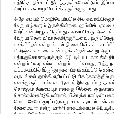
பத்ரிக்கு நிச்சயம் இருந்திருக்கவேண்டும். இல்
சிறப்பாக மொழிபெயர்த்திருக்கமுடியாது.
அதே சமயம் மொழிபெயர்ப்பில் சில கவனப்பிசக
வேறுபாடுகளும் இருக்கின்றன. ஹம்மிங் பறவை எ
பேர்ட் என்றெழுதியிருப்பது கவனப்பிசகு. ஆனா
வேறுபாடுகள் விவாதத்திற்குரியவை. ஒரு பிரெஞ
படிக்கிறேன் என்றால் என் நினைவிலி கட்டமைப்பி
பிரெஞ்சு நாவலை நான் படிக்கிறேன் என்று ஆழமா
பதிந்துகொண்டிருக்கும். அப்படிப்பட்ட நாவலில் 
என்றும் ‘மசுராண்டி’ என்றும் வரும்போது, அந்த 
கட்டமைப்பில் இருந்து நான் பிடுங்கப்பட்டு சென
வருடங்கள் தூக்கி எறியப்பட்டு நிகழ்காலத்தில் ந
எனக்கு ஒட்டவில்லை. ஆனால் இதை எப்படி தாண்
சொல்லும் திறமையும் எனக்கு இல்லை. ஒருவாறா
சொல்லவேண்டுமென்றால், பிரெஞ்சு நாட்டின் 
பெயராலேயே குறிப்பிடுவது போல, தாமஸ் என்கிற
தோமையார் என்று மாற்றி சாகடிக்காமல் அப்படிய