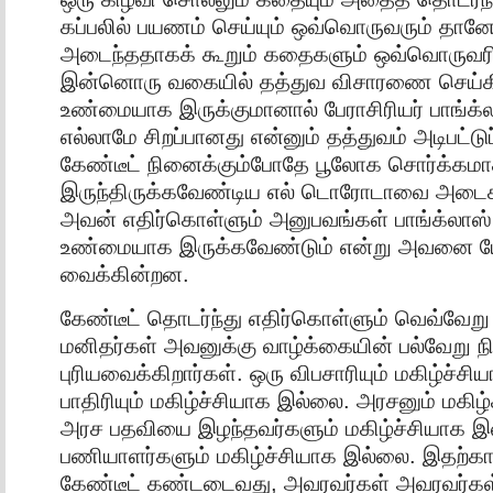
கப்பலில் பயணம் செய்யும் ஒவ்வொருவரும் தானே
அடைந்ததாகக் கூறும் கதைகளும் ஒவ்வொருவரி
இன்னொரு வகையில் தத்துவ விசாரணை செய்க
உண்மையாக இருக்குமானால் பேராசிரியர் பாங்க்
எல்லாமே சிறப்பானது என்னும் தத்துவம் அடிபட்ட
கேண்டீட் நினைக்கும்போதே பூலோக சொர்க்கம
இருந்திருக்கவேண்டிய எல் டொரோடாவை அடைகி
அவன் எதிர்கொள்ளும் அனுபவங்கள் பாங்க்லா
உண்மையாக இருக்கவேண்டும் என்று அவனை ய
வைக்கின்றன.
கேண்டீட் தொடர்ந்து எதிர்கொள்ளும் வெவ்வேற
மனிதர்கள் அவனுக்கு வாழ்க்கையின் பல்வேறு ந
புரியவைக்கிறார்கள். ஒரு விபசாரியும் மகிழ்ச்ச
பாதிரியும் மகிழ்ச்சியாக இல்லை. அரசனும் மகிழ
அரச பதவியை இழந்தவர்களும் மகிழ்ச்சியாக 
பணியாளர்களும் மகிழ்ச்சியாக இல்லை. இதற
கேண்டீட் கண்டடைவது, அவரவர்கள் அவரவர்க