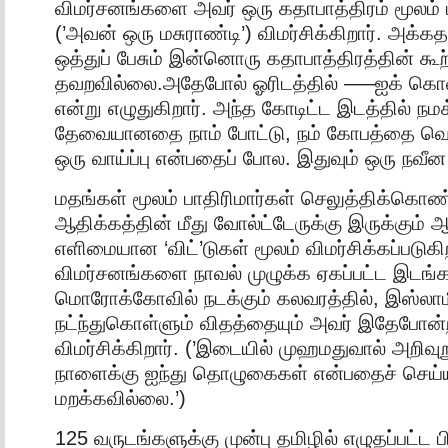
விமர்சனங்களை அவர் ஒரு கதாபாத்திரம் மூலம்
(’அவன் ஒரு மசுராண்டி’) விமர்சிக்கிறார். அக்கத
ஒத்துப் பேசும் இன்னொரு கதாபாத்திரத்தின் கூற
தவறவில்லை.அதேபோல் ஓரிடத்தில் —–ஐக் கொண
என்று எழுதுகிறார். அந்த கோடிட்ட இடத்தில் நமக
தேவையானதை நாம் போட்டு, நம் கோபத்தை வெ
ஒரு வாய்ப்பு என்பதைப் போல. இதுவும் ஒரு நவீ
மதங்கள் மூலம் பாதிரிமார்கள் செலுத்திக்கொண்
ஆதிக்கத்தின் மீது வோல்ட்டேருக்கு இருக்கும் ஆ
எளிமையான ‘விட்’டுகள் மூலம் விமர்சிக்கப்படுகி
விமர்சனங்களை நாவல் முழுக்க ஏகப்பட்ட இடங்
மொரோக்கோவில் நடக்கும் கலவரத்தில், இஸ்லாமி
நட்ந்துகொள்ளும் விதத்தையும் அவர் இதேபோன்ற
விமர்சிக்கிறார். (’இடையில் முஹமதுவால் அறிவுறு
நாளைக்கு ஐந்து தொழுகைகள் என்பதைச் செய்
மறக்கவில்லை.’)
125 வருடங்களுக்கு முன்பு தமிழில் எழுதப்பட்ட 