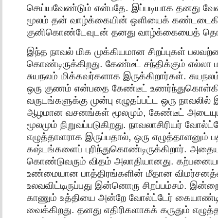
செய்யவேண்டும் என்பதே. இப்படியாக தனது வ
மூலம் தன் வாழ்க்கையின் ஒளியைக் கண்டடைகிற
குனிகொண்டேவுடன் தனது வாழ்க்கையைத் தொ
இந்த நாவல் மிக முக்கியமான சிறப்புகள் பலவற்
கொண்டிருக்கிறது. கேண்டீட் சந்திக்கும் எல்லா
சுயநலம் மிக்கவர்களாக இருக்கிறார்கள். சுயநலம
ஒரு குணம் என்பதை கேண்டீட் உணர்ந்துகொள்கி
வருடங்களுக்கு முன்பு எழுதப்பட்ட ஒரு நாவலில
ஆழமான வசனங்கள் மூலமும், கேண்டீட் அடையு
மூலமும் நிறுவப்படுகிறது. நாவலாசிரியர் வோல்ட்ட
எழுத்தாளராக இருப்பதால், ஒரு எழுத்தாளனும் பத
கஷ்டங்களைப் புரிந்துகொண்டிருக்கிறார். அதையு
கொண்டுவரும் விதம் அலாதியானது. கற்பனைய
உண்மையான பாத்திரங்களின் மீதான விமர்சனத
உலவவிட்டிருப்பது இன்னொரு சிறப்பம்சம். இன்ற
காணும் உத்தியை அன்றே வோல்ட்டேர் கையாண்டி
வைக்கிறது. தனது எதிரிகளாகக் கருதும் எழுத்