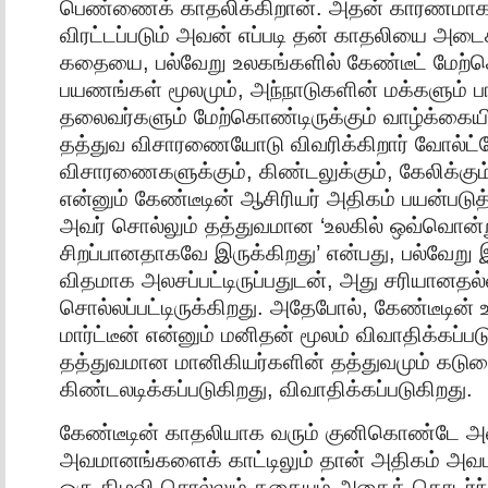
பெண்ணைக் காதலிக்கிறான். அதன் காரணமாக ந
விரட்டப்படும் அவன் எப்படி தன் காதலியை அடை
கதையை, பல்வேறு உலகங்களில் கேண்டீட் மேற்
பயணங்கள் மூலமும், அந்நாடுகளின் மக்களும் ப
தலைவர்களும் மேற்கொண்டிருக்கும் வாழ்க்கையி
தத்துவ விசாரணையோடு விவரிக்கிறார் வோல்ட்டே
விசாரணைகளுக்கும், கிண்டலுக்கும், கேலிக்கும்
என்னும் கேண்டீடின் ஆசிரியர் அதிகம் பயன்படுத்தப
அவர் சொல்லும் தத்துவமான ‘உலகில் ஒவ்வொன்ற
சிறப்பானதாகவே இருக்கிறது’ என்பது, பல்வேறு 
விதமாக அலசப்பட்டிருப்பதுடன், அது சரியானதல்ல
சொல்லப்பட்டிருக்கிறது. அதேபோல், கேண்டீடின
மார்ட்டீன் என்னும் மனிதன் மூலம் விவாதிக்கப்
தத்துவமான மானிகியர்களின் தத்துவமும் கடு
கிண்டலடிக்கப்படுகிறது, விவாதிக்கப்படுகிறது.
கேண்டீடின் காதலியாக வரும் குனிகொண்டே அ
அவமானங்களைக் காட்டிலும் தான் அதிகம் அ
ஒரு கிழவி சொல்லும் கதையும் அதைத் தொடர்ந