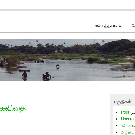
என் புத்தகங்கள்
த
பகுதிகள்
– கவிதை
Post
(1
Uncateg
ஃபேஸ் புக
அஞ்சலி