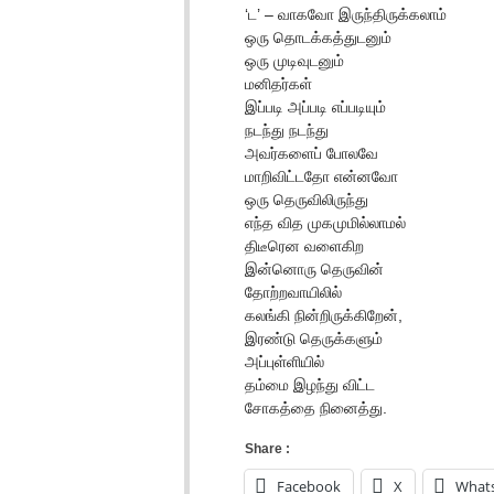
‘ட’ – வாகவோ இருந்திருக்கலாம்
ஒரு தொடக்கத்துடனும்
ஒரு முடிவுடனும்
மனிதர்கள்
இப்படி அப்படி எப்படியும்
நடந்து நடந்து
அவர்களைப் போலவே
மாறிவிட்டதோ என்னவோ
ஒரு தெருவிலிருந்து
எந்த வித முகமுமில்லாமல்
திடீரென வளைகிற
இன்னொரு தெருவின்
தோற்றவாயிலில்
கலங்கி நின்றிருக்கிறேன்,
இரண்டு தெருக்களும்
அப்புள்ளியில்
தம்மை இழந்து விட்ட
சோகத்தை நினைத்து.
Share :
Facebook
X
What