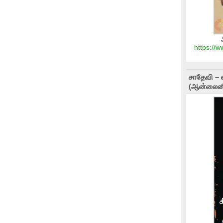
https://
சாதேவி – 
(ஆன்லைனி