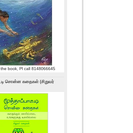
 the book, Pl call 8148066645
ாட்டி சொன்ன கதைகள் (சிறுவர்