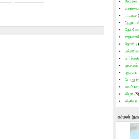
தேர்தல்
தொலைக்
நாடகம்
(
நிழற்படங
நெய்வேல
நையாண்
நோன்பு
(
பத்திரி
பார்த்தத
புத்தகக
புத்தகப்
பொது
(6
வலம் ம
விழா
(8)
வீடியோ
கர்மன் (நா