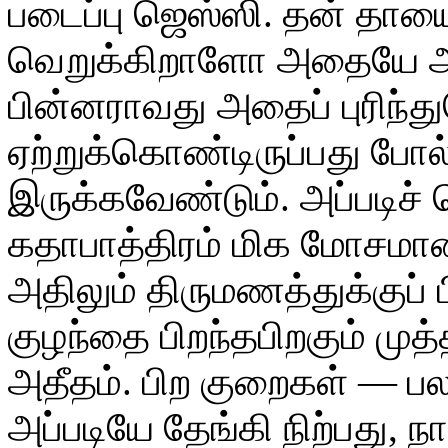
படைப்பு ஜெஸ்ஸி. தன் தா
வெறுக்கிறாளோ அதையே அவ
பின்னராவது அதைப் புரிந
ஏற்றுக்கொண்டிருப்பது போல்
இருக்கவேண்டும். அப்படிச்
கதாபாத்திரம் மிக மோசமான 
அதிலும் திருமணத்துக்குப் ப
குழந்தை பிறந்தபிறகும் மு
அதீதம். பிற குறைகள் — பல
அப்படியே தேங்கி நிற்பது, ந