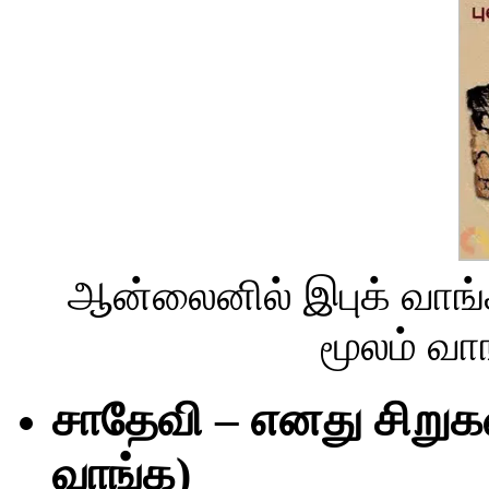
ஆன்லைனில் இபுக் வாங
மூலம் வா
சாதேவி – எனது சிறு
வாங்க)