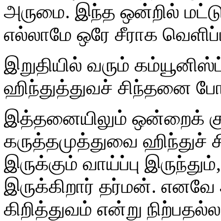
அருமை. இந்த ஒன்றில் மட்ட
எல்லாமே ஒரே சீராக வெளிப்ப
இறுதியில் வரும் கம்யூனி
ஹிந்துத்துவச் சிந்தனை ப
இத்தனையிலும் ஒன்றைக் கு
கருத்தமுத்துவை ஹிந்துச
இருக்கும் வாய்ப்பு இருந்தும
இருக்கிறார் தர்மன். எனவே
கிறித்துவம் என்று நிற்பதல